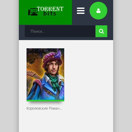
Королевские Романы: Битва За Лес / Royal