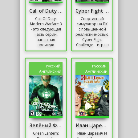
Сall of Duty Modern Warfare 3 Механики
Cyber Fight Challenge Скачать Торрент
Call Of Duty:
Спортивный
Modern Warfare 3
симулятор на ПК
- это следующая
с повышенной
часть серии,
реалистичностью.
занявшая
Cyber Fight
прочную
Challenge – игра в
позицию на
жанре
рынке. Игра
бойцовского
может
симулятора,
рассчитывать на
созданная
Русский,
Русский,
множество
компанией
Английский
Английский
сторонников, а...
Nordville...
Зелёный Фонарь Игра
Иван Царевич И Серый Волк Скачать Торрент
Green Lantern:
Иван Царевич И