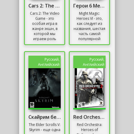
Cars 2: The Video Game
Герои 6 Механики
Cars 2: The Video
Might Magic:
Game - это
Heroes VI - это,
особая игра в
как следует из
жанре экшн, в
названия, шестая
которой мы
часть самой
играем роль
популярной
одного из многих
серии пошаговых
героев, известных
фэнтезийных
из мультфильма
стратегий. На этот
«Тачки 2».
раз студия Black...
Русский,
Русский,
Однако...
Английский
Английский
Скайрим без Торрента
Red Orchestra 2
The Elder Scrolls V:
Red Orchestra:
Skyrim - еще одна
Heroes of