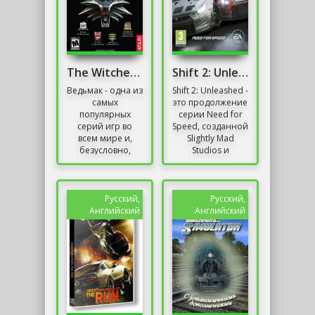
The Witcher Механики
Shift 2: Unleashed Механики
Ведьмак - одна из
Shift 2: Unleashed -
самых
это продолжение
популярных
серии Need for
серий игр во
Speed, созданной
всем мире и,
Slightly Mad
безусловно,
Studios и
самая
ориентированной
популярная игра,
в первую очередь
созданная в
на реалистичный
Польше. Здесь
подход к...
Русский,
Русский,
игрок берет на
Английский
Английский
себя роль...