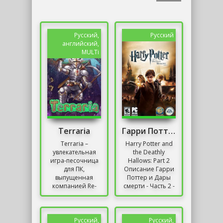
Русский,
Русский
английский,
MULTi
Terraria
Гарри Поттер и Дары Смерти: Часть 2
Terraria –
Harry Potter and
увлекательная
the Deathly
игра-песочница
Hallows: Part 2
для ПК,
Описание Гарри
выпущенная
Поттер и Дары
компанией Re-
смерти - Часть 2 -
Logic. Игрушка с
это второй
открытым миром
эпизод
получила свежее
последних
обновление, где
приключений
Русский,
Русский,