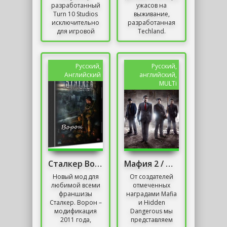
разработанный
ужасов на
Turn 10 Studios
выживание,
исключительно
разработанная
для игровой
Techland.
консоли Xbox
Программа, как
360,
следует из
портированной
названия,
на ПК.
отсылает к
Русский,
Русский,
СюжетДействия в
знаменитым
Английский
английский,
игре строятся...
фильмам про...
MULTi
Сталкер Ворон
Мафия 2 / Mafia II: Definitive Edition
Новый мод для
От создателей
любимой всеми
отмеченных
франшизы
наградами Mafia
Сталкер. Ворон –
и Hidden
модификация
Dangerous мы
2011 года,
представляем