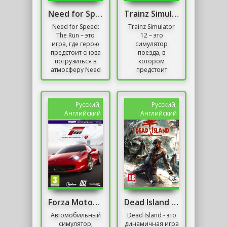
Need for Speed: The Run [Limited Edition]
Trainz Simulator 12
Need for Speed:
Trainz Simulator
The Run – это
12 – это
игра, где герою
симулятор
предстоит снова
поезда, в
погрузиться в
котором
атмосферу Need
предстоит
for Speed.
управлять
Участие в гонках с
различными
полицией и
людьми –
агрессивными...
единицами
Русский,
Русский,
экипажа, чтобы
Английский
Английский
переезжать из
точки А в точку...
Forza Motorsport 4 Скачать
Dead Island Механики
Автомобильный
Dead Island - это
симулятор,
динамичная игра