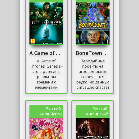
A Game of Thrones: Genesis
BoneTown BoneCraft
A Game of
Пародийные
Thrones: Genesis -
проекты на
это стратегия в
игровом рынке
реальном
встречаются
времени с
редко, но данную
элементами
ситуацию спасает
поворота.
студия D-Dub
Действие
Software и её
происходит в
проект
фэнтезийной
BoneTown:BoneCraft.
Русский,
Русский,
стране Вестерос,
Это две игры...
Английский
Английский
известной по...