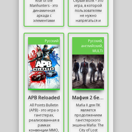
Rise of the
Серый Волк – это
Manhunters - это
игра, в которой
динамичная
пользователям
аркада с
не нужно
элементами
напрягаться и
приключения.
проявлять свои
Это также первая
умения стрельбы
постановка, в
и прочего –
которой
нужно лишь
Русский
Русский,
центральный
поиграть и...
английский,
персонаж...
MULTi
APB Reloaded
Мафия 2 без Торрента
All Points Bulletin
Mafia II для ПК
(APB) - это игра о
является
гангстерах,
продолжением
реализованная в
гангстерского
рамках
экшена Mafia: The
конвенции MMO,
City of Lost