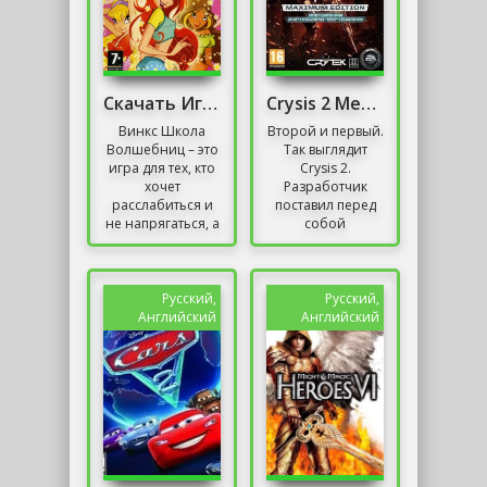
Скачать Игру Винкс Школа Волшебниц на Компьютер
Crysis 2 Механики
Винкс Школа
Второй и первый.
Волшебниц – это
Так выглядит
игра для тех, кто
Crysis 2.
хочет
Разработчик
расслабиться и
поставил перед
не напрягаться, а
собой
также
амбициозную
почувствовать все
задачу. В
волшебство мира
оригинале мы
игры. Как
могли
Русский,
Русский,
задумывал...
любоваться
Английский
Английский
тропическими
джунглями,...