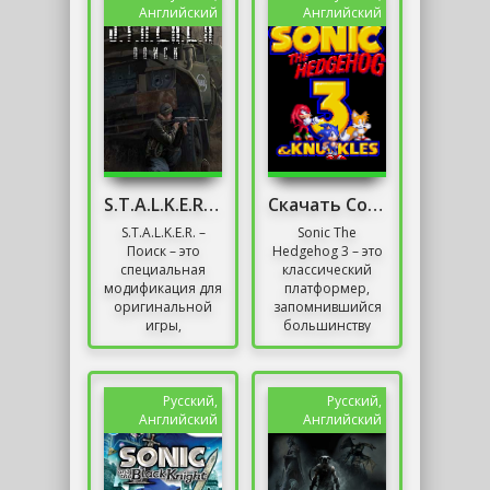
собраны...
знаменитого...
Английский
Английский
S.T.A.L.K.E.R. – Поиск
Скачать Соник 3
S.T.A.L.K.E.R. –
Sonic The
Поиск – это
Hedgehog 3 – это
специальная
классический
модификация для
платформер,
оригинальной
запомнившийся
игры,
большинству
рассказывающая
пользователей
о том, как
старых лет. Он
несколько
содержит массу
сталкеров в
уровней и
Русский,
Русский,
Припяти
разных...
Английский
Английский
оказались в...