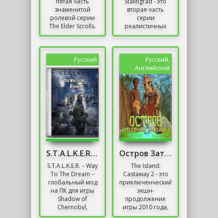
пятая часть
Stalingrad - это
знаменитой
вторая часть
ролевой серии
серии
The Elder Scrolls.
реалистичных
Предыдущее
тактических
издание под
онлайн-шутеров,
названием
на этот раз также
Oblivion
дополненных
Русский
Русский,
собрало...
одиночной...
Английский
S.T.A.L.K.E.R. – Way To The Dream
Остров Затерянные в Океане 2
S.T.A.L.K.E.R. – Way
The Island:
To The Dream –
Castaway 2 - это
глобальный мод
приключенческий
на ПК для игры
экшн-
Shadow of
продолжение
Chernobyl,
игры 2010 года,
вышедший в 2011
тепло