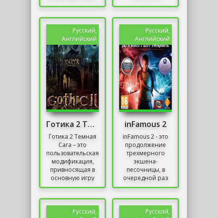
которая
Heaven,
позволяет
разработанного
одновременно
в 2002 году
играть сотням
чешской студией
Русский,
Русский,
людей в...
Illusion...
Английский
Английский
Готика 2 Темная Сага
inFamous 2
Готика 2 Темная
inFamous 2 - это
Сага – это
продолжение
пользовательская
трехмерного
модификация,
экшена-
привносящая в
песочницы, в
основную игру
очередной раз
изменения,
разработанного
касающиеся, в
студией Sucker
основном,
Punch. В игре мы
сюжета. Игроки
попадаем в
Русский,
Русский,