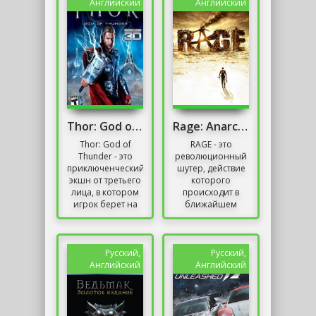
испытают себя...
большой...
Английский
Английский
Thor: God of Thunder
Rage: Anarchy Edition
Thor: God of
RAGE - это
Thunder - это
революционный
приключенческий
шутер, действие
экшн от третьего
которого
лица, в котором
происходит в
игрок берет на
ближайшем
себя роль Тора -
будущем после
норвежского
того, как
бога бури и
астероид упадет
грома, который...
на поверхность
Русский,
Русский,
Земли. Вы
Английский
Английский
появляетесь...