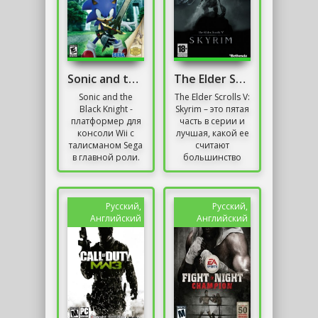
Sonic and the Black Knight
The Elder Scrolls V: Skyrim (2011-2013)
Sonic and the
The Elder Scrolls V:
Black Knight -
Skyrim – это пятая
платформер для
часть в серии и
консоли Wii с
лучшая, какой ее
талисманом Sega
считают
в главной роли.
большинство
Книга о
игроков. Этот
приключениях
проект отличился
синего ёжика
новым движком,
позволяет нам
и,...
Русский,
Русский,
перенестись...
Английский
Английский