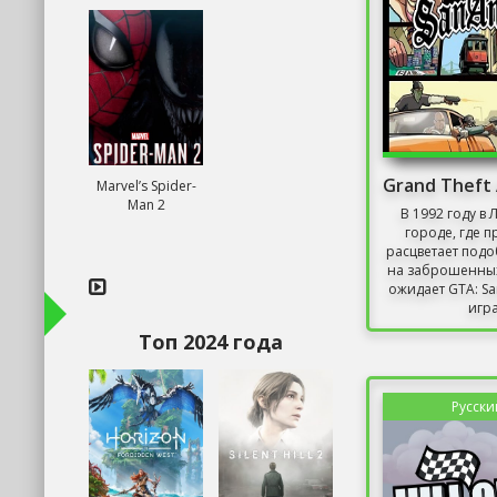
Marvel’s Spider-
Man 2
В 1992 году в 
городе, где п
расцветает под
на заброшенных 
ожидает GTA: Sa
игра
Топ 2024 года
Русски