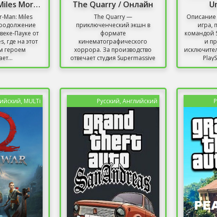
Spider-Man: Miles Morales / Человек-паук: Майлз
The Quarry / Онлайн
U
r-Man: Miles
The Quarry —
Описание 
 продолжение
приключенческий экшн в
игра,
веке-Пауке от
формате
командой 
, где на этот
кинематографического
и п
м героем
хоррора. За производство
исключител
ет...
отвечает студия Supermassive
PlayS
Games. До рассвета для...
лийский, MULTi
Русский, Английский
Р