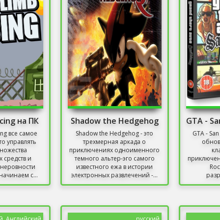
acing на ПК
Shadow the Hedgehog
cing все самое
Shadow the Hedgehog - это
GTA - San
то управлять
трехмерная аркада о
обнов
ножества
приключениях одноименного
кл
 средств и
темного альтер-эго самого
приключен
 неровности
известного ежа в истории
Roc
начинаем с...
электронных развлечений -...
раз
неофициа
й, Английский
русский