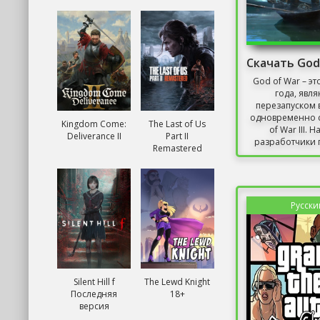
God of War – эт
года, явл
перезапуском 
одновременно 
Kingdom Come:
The Last of Us
of War III. Н
Deliverance II
Part II
разработчики п
Remastered
Русски
Silent Hill f
The Lewd Knight
Последняя
18+
версия