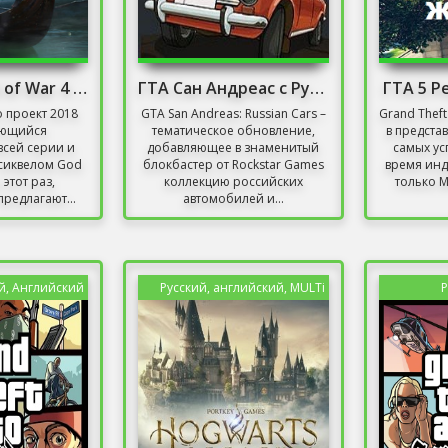
Скачать God of War 4 на ПК
ГТА Сан Андреас с Русскими Машинами
ГТА 5 Р
о проект 2018
GTA San Andreas: Russian Cars –
Grand Theft
яющийся
тематическое обновление,
в предста
всей серии и
добавляющее в знаменитый
самых ус
сиквелом God
блокбастер от Rockstar Games
время инд
а этот раз,
коллекцию российских
только Mi
редлагают...
автомобилей и...
й, Английский
Русский, английский, MULTi
Р