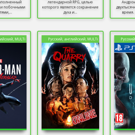
наполненный
легендарной RPG, целью
Андро
ми побочными
которого является сохранение
двухтысяч
ями,...
духа и...
время. 
лийский, MULTi
Русский, английский, MULTi
Русский