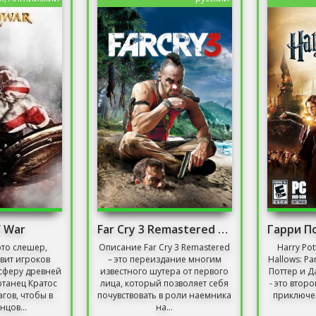
f War
Far Cry 3 Remastered Mod
это слешер,
Описание Far Cry 3 Remastered
Harry Pot
вит игроков
– это переиздание многим
Hallows: P
осферу древней
известного шутера от первого
Поттер и Д
ртанец Кратос
лица, который позволяет себя
- это втор
гов, чтобы в
почувствовать в роли наемника
приключен
нцов...
на...