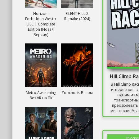
Horizon:
SILENT HILL 2
Forbidden West +
Remake (2024)
DLC | Complete
Edition [Новая
Версия]
Hill Climb R
В Hill Climb Ra
интересное - э
Metro Awakening
Zoochosis Взлом
одним из м
без VR на ПК
транспортных
преодолевать
местности. Мы 
Русски