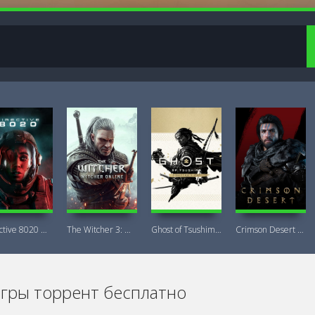
Directive 8020 Digital Deluxe Новая
The Witcher 3: Wild Hunt Witcher Online
Ghost of Tsushima DIRECTOR'S CUT + DLC
Crimson Desert Deluxe Edition
игры торрент бесплатно