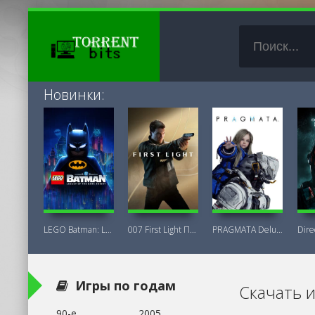
Новинки:
LEGO Batman: Legacy of the Dark Knight
007 First Light Последняя Версия
PRAGMATA Deluxe Edition
Игры по годам
Скачать 
90-е
2005