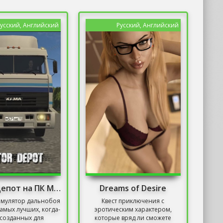
усский, Английский
Русский, Английский
Мотор Депот на ПК Мод Много Денег
Dreams of Desire
имулятор дальнобоя
Квест приключения с
самых лучших, когда-
эротическим характером,
созданных для
которые вряд ли сможете