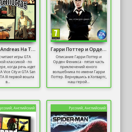
GTA San Andreas На Телефон
Гарри Поттер и Орден Феникса / Harry Potter and
считают игры GTA
Описание Гарри Поттер и
ой классикой - по
Орден Феникса - пятая часть
ре, когда речь идет
приключений юного
TA Vice City и GTA San
волшебника по имени Гарри
TA III первой вошла
Поттер. Вернувшись в Хогвартс,
в...
наш герой...
усский, Английский
Русский, Английский