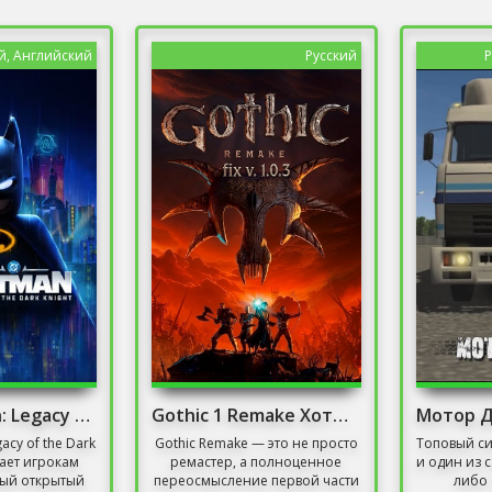
й, Английский
Русский
Р
LEGO Batman: Legacy of the Dark Knight Deluxe
Gothic 1 Remake Хотфикс 1.0.3 Последняя версия
acy of the Dark
Gothic Remake — это не просто
Топовый с
гает игрокам
ремастер, а полноценное
и один из 
ый открытый
переосмысление первой части
либо 