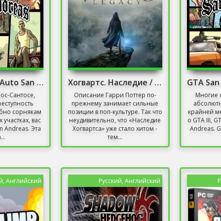
Grand Theft Auto San Andreas Русская Озвучка
Хогвартс. Наследие / Hogwarts Legacy
Лос-Сантосе,
Описание Гарри Поттер по-
Многие 
реступность
прежнему занимает сильные
абсолютн
обно сорнякам
позиции в поп-культуре. Так что
крайней ме
участках, вас
неудивительно, что «Наследие
о GTA III, G
n Andreas. Эта
Хогвартса» уже стало хитом -
Andreas. G
...
тем...
й, Английский
Русский, Английский
Р