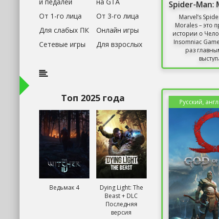
и педалей
на GTA
От 1-го лица
От 3-го лица
Marvel’s Spide
Morales – это
Для слабых ПК
Онлайн игры
истории о Чело
Insomniac Games
Сетевые игры
Для взрослых
раз главны
выступа
Топ 2025 года
Русский, анг
Ведьмак 4
Dying Light: The
Beast + DLC
Последняя
версия