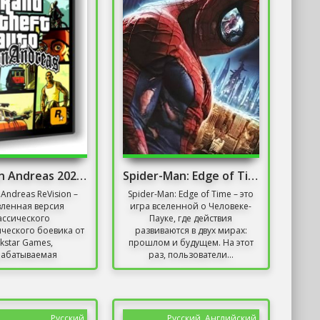
GTA - San Andreas 2020 Remastered
Spider-Man: Edge of Time
 Andreas ReVision –
Spider-Man: Edge of Time – это
ленная версия
игра вселенной о Человеке-
ассического
Пауке, где действия
ческого боевика от
развиваются в двух мирах:
kstar Games,
прошлом и будущем. На этот
рабатываемая
раз, пользователи...
льной командой...
Русский
Русский, Английский