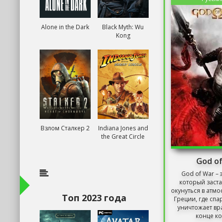
Alone in the Dark
Black Myth: Wu
Kong
Взлом Сталкер 2
Indiana Jones and
the Great Circle
God o
God of War – 
который заста
окунуться в атм
Топ 2023 года
Греции, где спа
уничтожает вра
конце ко