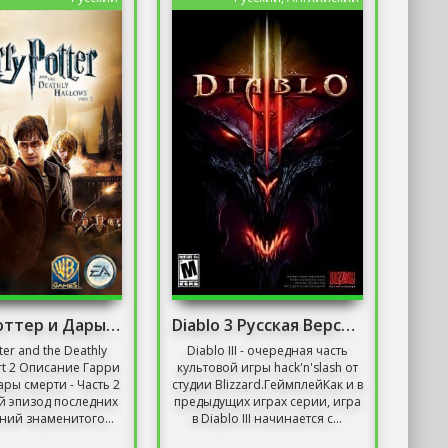
Гарри Поттер и Дары Смерти: Часть 2
Diablo 3 Русская Версия Механики 2019
ter and the Deathly
Diablo III - очередная часть
art 2 Описание Гарри
культовой игры hack'n'slash от
ары смерти - Часть 2
студии Blizzard.ГеймплейКак и в
ой эпизод последних
предыдущих играх серии, игра
ий знаменитого...
в Diablo III начинается с...