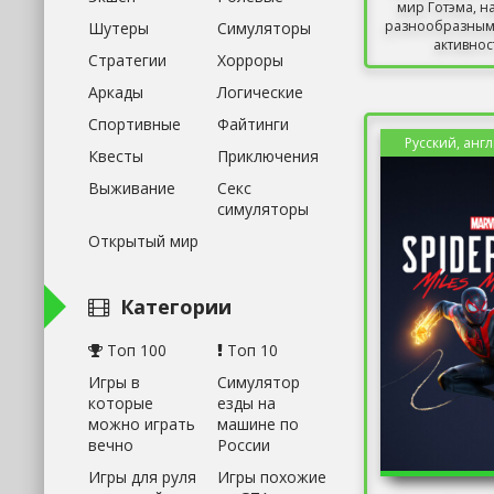
мир Готэма, 
разнообразны
Шутеры
Симуляторы
активност
Стратегии
Хорроры
Аркады
Логические
Спортивные
Файтинги
Русский, анг
Квесты
Приключения
Выживание
Секс
симуляторы
Открытый мир
Категории
Топ 100
Топ 10
Игры в
Симулятор
которые
езды на
можно играть
машине по
вечно
России
Игры для руля
Игры похожие