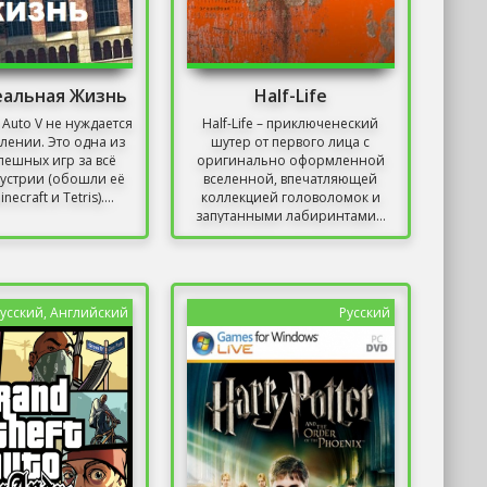
еальная Жизнь
Half-Life
 Auto V не нуждается
Half-Life – приключенеский
влении. Это одна из
шутер от первого лица с
пешных игр за всё
оригинально оформленной
устрии (обошли её
вселенной, впечатляющей
necraft и Tetris)....
коллекцией головоломок и
запутанными лабиринтами...
усский, Английский
Русский