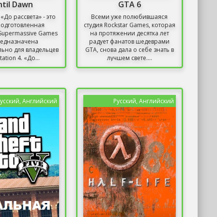
ntil Dawn
GTA 6
«До рассвета» - это
Всеми уже полюбившаяся
 подготовленная
студия Rockstar Games, которая
Supermassive Games
на протяжении десятка лет
редназначена
радует фанатов шедеврами
ьно для владельцев
GTA, снова дала о себе знать в
tation 4. «До...
лучшем свете....
усский, Английский
Русский, Английский