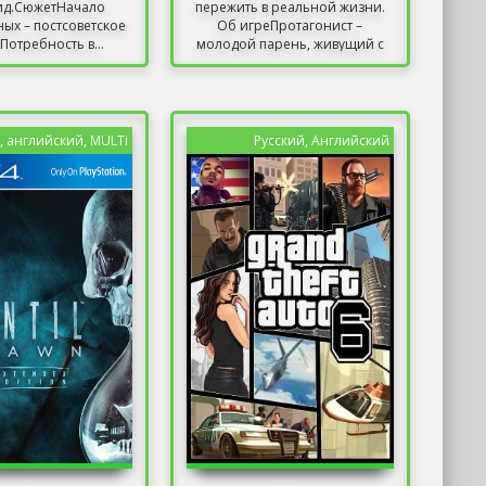
ид.СюжетНачало
пережить в реальной жизни.
ных – постсоветское
Об игреПротагонист –
Потребность в...
молодой парень, живущий с
отцом-...
, английский, MULTi
Русский, Английский