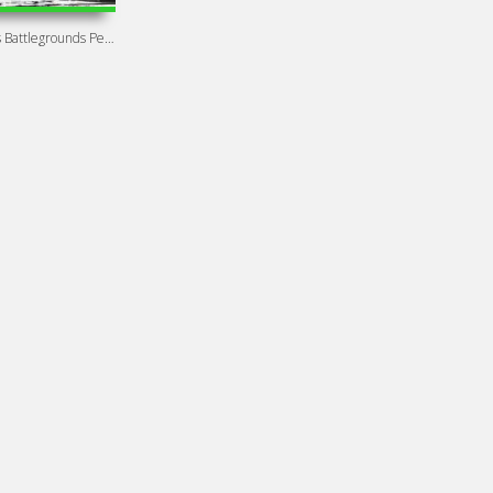
Playerunknown's Battlegrounds Репак от Хаттаба