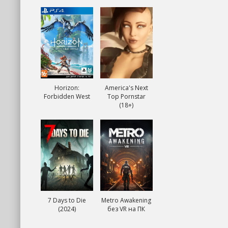
Horizon:
America's Next
Forbidden West
Top Pornstar
(18+)
7 Days to Die
Metro Awakening
(2024)
без VR на ПК