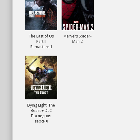
The Last of Us
Marvel’s Spider-
Part II
Man 2
Remastered
Dying Light: The
Beast + DLC
Последняя
версия