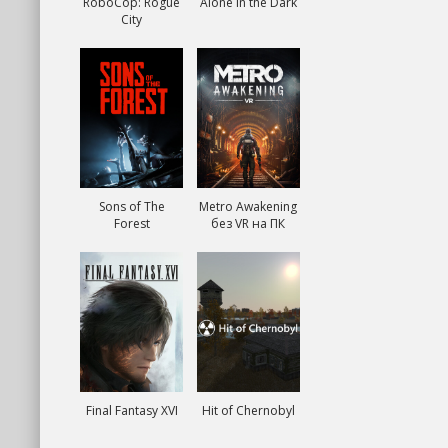
RoboCop: Rogue
Alone in the Dark
City
Sons of The
Metro Awakening
Forest
без VR на ПК
Final Fantasy XVI
Hit of Chernobyl