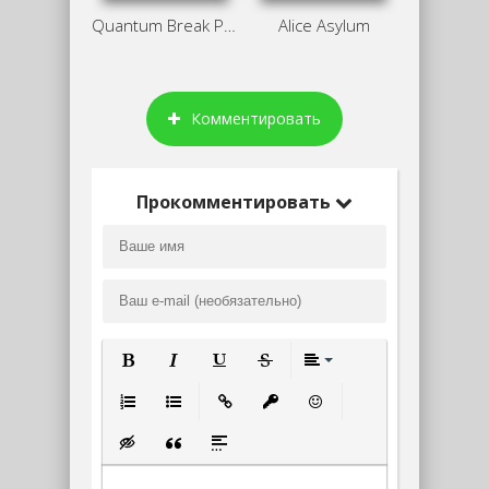
Quantum Break Репак от Хаттаба
Alice Asylum
Комментировать
Прокомментировать
Полужирный
Курсив
Подчеркнутый
Зачеркнутый
Выравнивание
Нумерованный список
Маркированный список
Вставить ссылку
Вставить защищенную ссылк
Вставить смайлик
Вставка скрытого текста
Вставка цитаты
Вставка спойлера