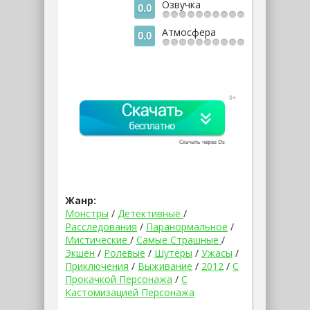
Озвучка
0.0
Атмосфера
0.0
Жанр:
Монстры
/
Детективные
/
Расследования
/
Паранормальное
/
Мистические
/
Самые Страшные
/
Экшен
/
Ролевые
/
Шутеры
/
Ужасы
/
Приключения
/
Выживание
/
2012
/
С
Прокачкой Персонажа
/
С
Кастомизацией Персонажа