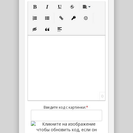
Полужирный
Курсив
Подчеркнутый
Зачеркнутый
Выравнивание
Нумерованный список
Маркированный список
Вставить ссылку
Вставить защищенную ссылк
Вставить смайлик
Вставка скрытого текста
Вставка цитаты
Вставка спойлера
0
Введите код с картинки:
*