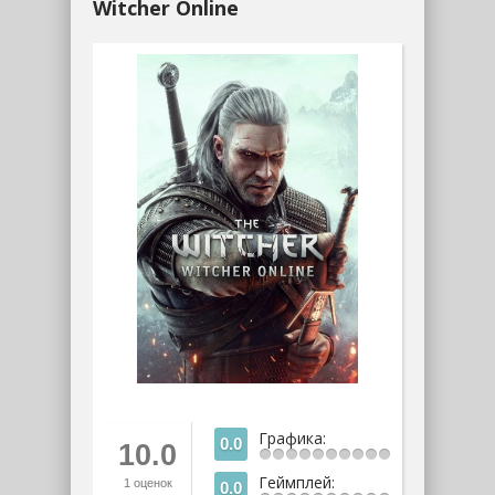
Witcher Online
Графика:
0.0
10.0
Геймплей:
1
оценок
0.0