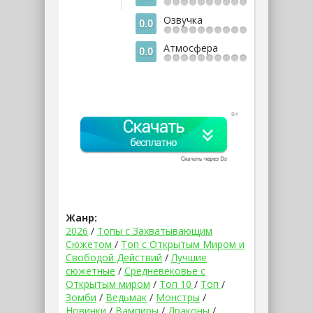
Озвучка
0.0
Атмосфера
0.0
Жанр:
2026
/
Топы с Захватывающим
Сюжетом
/
Топ с Открытым Миром и
Свободой Действий
/
Лучшие
сюжетные
/
Средневековье с
Открытым миром
/
Топ 10
/
Топ
/
Зомби
/
Ведьмак
/
Монстры
/
Новинки
/
Вампиры
/
Драконы
/