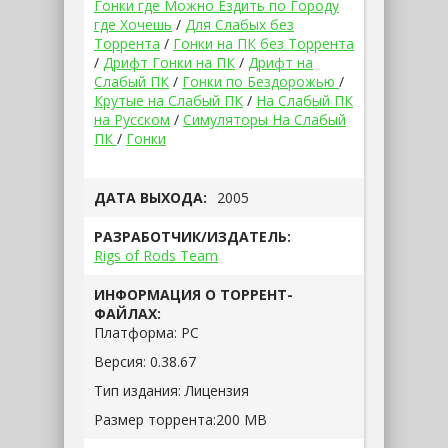
Гонки где Можно Ездить по Городу
где Хочешь
/
Для Слабых без
Торрента
/
Гонки на ПК без Торрента
/
Дрифт Гонки на ПК
/
Дрифт на
Слабый ПК
/
Гонки по Бездорожью
/
Крутые на Слабый ПК
/
На Слабый ПК
на Русском
/
Симуляторы На Слабый
ПК
/
Гонки
ДАТА ВЫХОДА:
2005
РАЗРАБОТЧИК/ИЗДАТЕЛЬ:
Rigs of Rods Team
ИНФОРМАЦИЯ О ТОРРЕНТ-
ФАЙЛАХ:
Платформа:
РС
Версия:
0.38.67
Тип издания:
Лицензия
Размер торрента:
200 MB