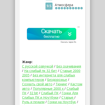
Атмосфера
9.5
Жанр:
С русской озвучкой
/
Без скачивания
/
На слабый пк 32 бит
/
Старые 2000
2005
/
Без интернета для слабых
компьютеров
/
Бездорожье
/
Создать свой авто
/
Тюнинг
/
Кастом
авто
/
Популярные 2000 х
/
Слабый
ПК
/
32 bit
/
Слабый ПК
/
Гонки Для
Слабых ПК и Ноутбуки
/
Старые
/
Руль и педали
/
Гонки на Ноутбук
/