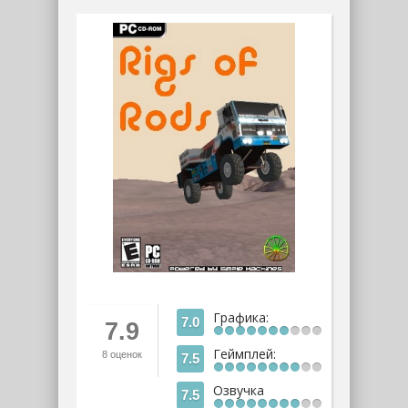
Графика:
7.0
7.9
Геймплей:
8
оценок
7.5
Озвучка
7.5