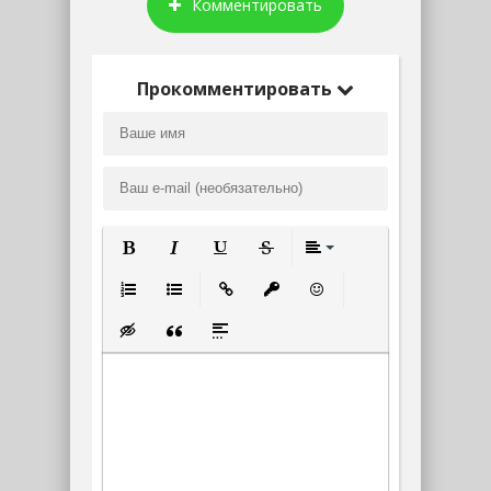
Комментировать
Прокомментировать
Полужирный
Курсив
Подчеркнутый
Зачеркнутый
Выравнивание
Нумерованный список
Маркированный список
Вставить ссылку
Вставить защищенную ссылк
Вставить смайлик
Вставка скрытого текста
Вставка цитаты
Вставка спойлера