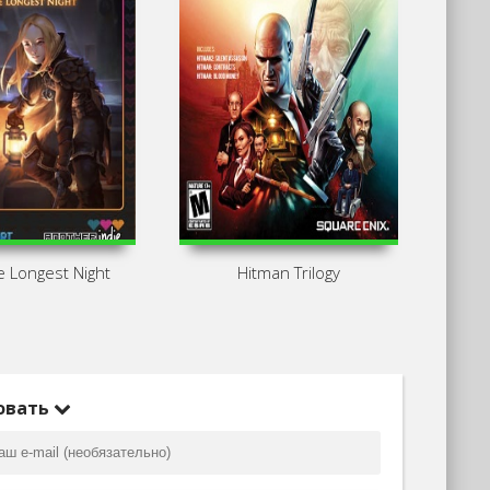
he Longest Night
Hitman Trilogy
Dark 
овать