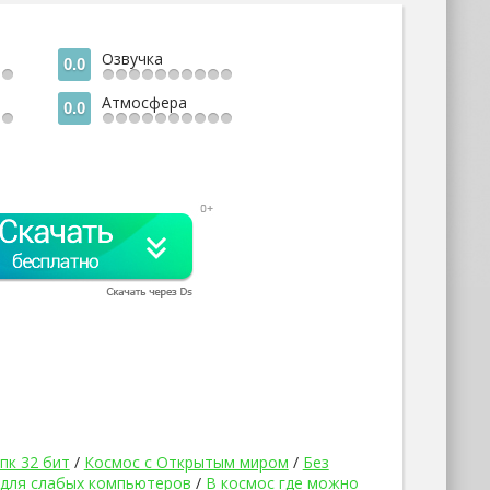
Озвучка
0.0
Атмосфера
0.0
пк 32 бит
/
Космос с Открытым миром
/
Без
 для слабых компьютеров
/
В космос где можно