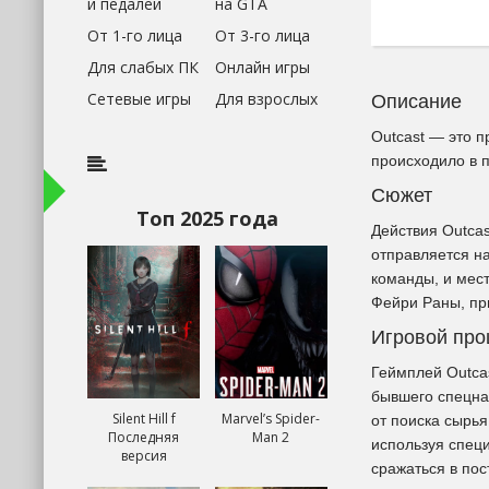
и педалей
на GTA
От 1-го лица
От 3-го лица
Для слабых ПК
Онлайн игры
Сетевые игры
Для взрослых
Описание
Outcast — это п
происходило в п
Сюжет
Топ 2025 года
Действия Outcas
отправляется на
команды, и мест
Фейри Раны, при
Игровой про
Геймплей Outcas
бывшего спецна
Silent Hill f
Marvel’s Spider-
от поиска сырь
Последняя
Man 2
используя спец
версия
сражаться в по