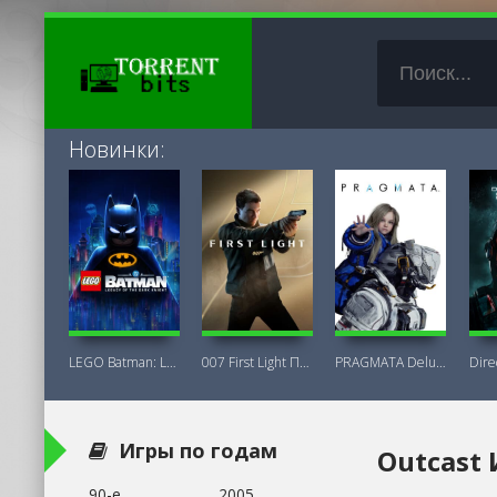
Новинки:
LEGO Batman: Legacy of the Dark Knight
007 First Light Последняя Версия
PRAGMATA Deluxe Edition
Игры по годам
Outcast 
90-е
2005