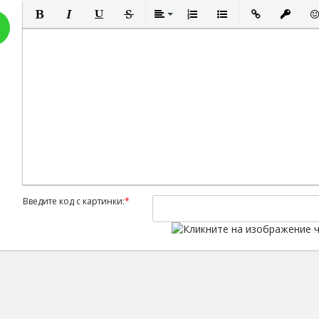
Полужирный
Курсив
Подчеркнутый
Зачеркнутый
Выравнивание
Нумерованный список
Маркированный спис
Вставить ссыл
Вставит
Вс
Введите код с картинки:
*