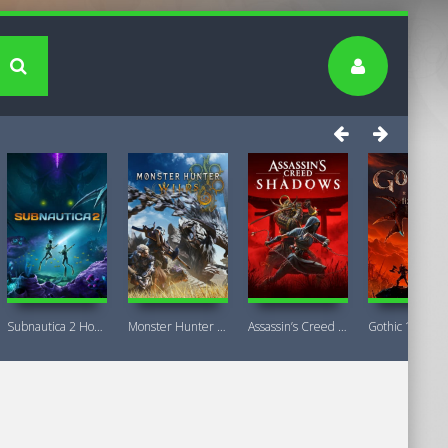
Subnautica 2 Новая версия
Monster Hunter Wilds Premium Deluxe
Assassin’s Creed Shadows Premium Edition