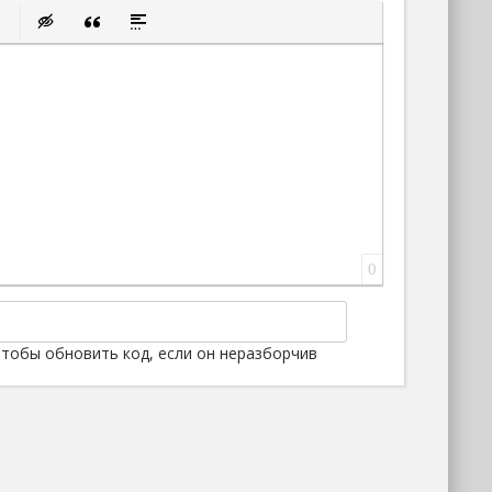
ок
ку
ь защищенную ссылку
тавить смайлик
Вставка скрытого текста
Вставка цитаты
Вставка спойлера
0