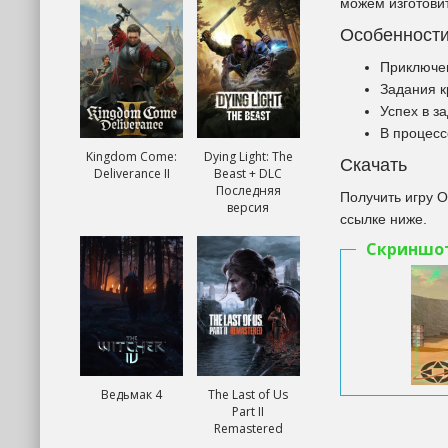
можем изготовит
Особенност
Приключен
Задания к
Успех в з
В процесс
Kingdom Come:
Dying Light: The
Скачать
Deliverance II
Beast + DLC
Последняя
Получить игру O
версия
ссылке ниже.
Скриншо
Ведьмак 4
The Last of Us
Part II
Remastered