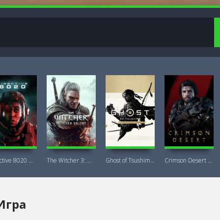
Directive 8020 Digital Deluxe Новая
The Witcher 3: Wild Hunt Witcher Online
Ghost of Tsushima DIRECTOR'S CUT + DLC
Crimson Desert Deluxe Edition
Игра