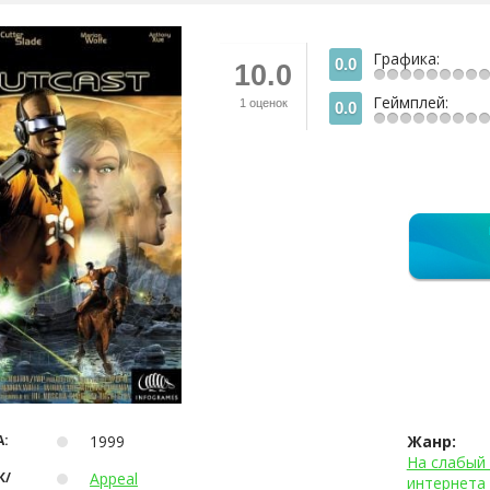
Графика:
0.0
10.0
Геймплей:
1
оценок
0.0
:
1999
Жанр:
На слабый 
К/
Appeal
интернета