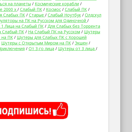
ься на планеты
/
Космические корабли
/
е 2000 х
/
Слабый ПК
/
Космос
/
Слабый ПК
/
я Слабых ПК
/
Старые
/
Слабый Ноутбук
/
Олдскул
уляторы на ПК на Русском для Одиночной
/
 1 Лица на Слабый ПК
/
Для Слабых без Торрента
а Слабый ПК
/
На Слабый ПК на Русском
/
Шутеры
 на ПК
/
Шутеры для Слабых ПК с Хорошей
/
Шутеры с Открытым Миром на ПК
/
Экшен
/
Приключения
/
От 3-го лица
/
Шутеры от 3 лица
/