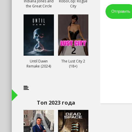
Indiana Jones and
RoboCop: Rogue
the Great Circle
City
Отправить
Until Dawn
The Lust City 2
Remake (2024)
(18+)
Топ 2023 года