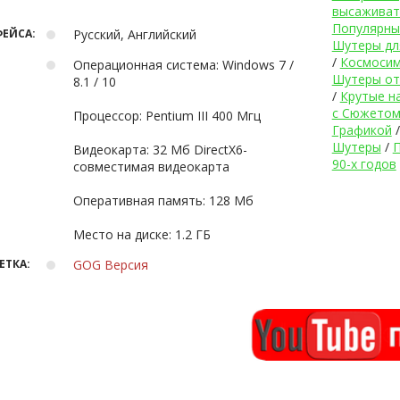
высаживат
Популярны
ЕЙСА:
Русский, Английский
Шутеры дл
/
Космосим
Операционная система: Windows 7 /
Шутеры от
8.1 / 10
/
Крутые н
с Сюжетом
Процессор: Pentium III 400 Мгц
Графикой
Шутеры
/
Видеокарта: 32 Мб DirectX6-
90-х годов
совместимая видеокарта
Оперативная память: 128 Мб
Место на диске: 1.2 ГБ
ЕТКА:
GOG Версия