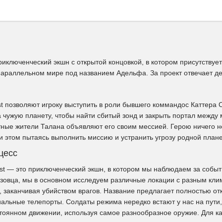
риключенческий экшн с открытой концовкой, в котором присутствуе
араллельном мире под названием Адельфа. За проект отвечает деб
t позволяют игроку выступить в роли бывшего коммандос Каттера 
 чужую планету, чтобы найти сбитый зонд и закрыть портал между 
ные жители Талана объявляют его своим мессией. Герою ничего не 
 этом пытаясь выполнить миссию и устранить угрозу родной плане
цесс
t — это приключенческий экшн, в котором мы наблюдаем за событи
зовца, мы в основном исследуем различные локации с разным кли
я, заканчивая убийством врагов. Название предлагает полностью 
иальные телепорты. Солдаты режима нередко встают у нас на пути
стоянном движении, используя самое разнообразное оружие. Для к