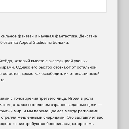
т сильное фэнтези и научная фантастика. Действие
ютантка Appeal Studios из Бельгии.
Слэйда, который вместе с экспедицией ученых
мирами. Однако его быстро отсекают от остальной
остается, кроме как освободить их от власти некой
те.
ями с точки зрения третьего лица. Играя в роли
матом, а также выполняем заранее заданные цели —
открытый мир, и мы перемещаемся между регионами,
, стреляя медленными снарядами. Это заставляет вас
аждого из них требуются боеприпасы, которые мы