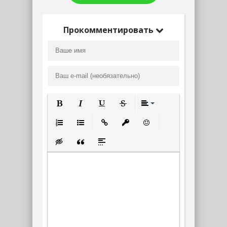
Прокомментировать
Полужирный
Курсив
Подчеркнутый
Зачеркнутый
Выравнивание
Нумерованный список
Маркированный список
Вставить ссылку
Вставить защищенную ссылк
Вставить смайлик
Вставка скрытого текста
Вставка цитаты
Вставка спойлера