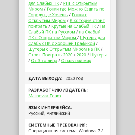
для Слабых ПК
/
РПГ с Открытым
Миром
/
Гонки где Можно Ездить по
Городу где Хочешь
/
Гонки с
Открытым Миром
/
В которые стоит
поиграть
/
Крутые на Слабый ПК
/
На
Слабый ПК на Русском
/
на Слабый
ПК с Открытым Миром
/
Шутеры для
Слабых ПК с Хорошей Графикой
/
Шутеры с Открытым Миром на ПК
/
Стоит Поиграть 2020
/
2020
/
Шутеры
/
От 3-го лица
/
Открытый мир
ДАТА ВЫХОДА:
2020 год
РАЗРАБОТЧИК/ИЗДАТЕЛЬ:
Malinovka Team
ЯЗЫК ИНТЕРФЕЙСА:
Русский, Английский
СИСТЕМНЫЕ ТРЕБОВАНИЯ:
Операционная система: Windows 7 /