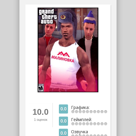
Графика:
0.0
10.0
Геймплей:
1
оценок
0.0
Озвучка
0.0