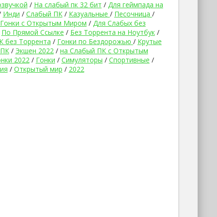
озвучкой
/
На слабый пк 32 бит
/
Для геймпада на
/
Инди
/
Слабый ПК
/
Казуальные
/
Песочница
/
Гонки с Открытым Миром
/
Для Слабых без
/
По Прямой Ссылке
/
Без Торрента на Ноутбук
/
К без Торрента
/
Гонки по Бездорожью
/
Крутые
 ПК
/
Экшен 2022
/
на Слабый ПК с Открытым
нки 2022
/
Гонки
/
Симуляторы
/
Спортивные
/
ия
/
Открытый мир
/
2022