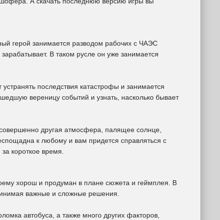
и шофера. А скачать последнюю версию игры вы
авный герой занимается разводом рабочих с ЧАЭС
 зарабатывает. В таком русле он уже занимается
т устранять последствия катастрофы и занимается
сшедшую вереницу событий и узнать, насколько бывает
сь совершенно другая атмосфера, палящее солнце,
беспощадна к любому и вам придется справляться с
за короткое время.
оему хорош и продуман в плане сюжета и геймплея. В
принимая важные и сложные решения.
оломка автобуса, а также много других факторов,