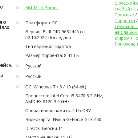
С русской 
К/
KishMish Games
слабый пк
Сложные
/
Торрента
Я О
Платформа:
РС
Гонки на П
ЙЛАХ:
Версия:
BUILDID 9634445 от
на Слабый
02.10.2022 Последняя
Миром
/
Го
Приключен
Тип издания:
Пиратка
Размер торрента:
8.41 ГБ
ЕЙСА:
Русский
И:
Русский
ОС:
Windows 7 / 8 / 10 (64-bit)
Процессор:
Intel Core i5 3470 3.2 GHz,
AMD FX 8120 3.9 GHz
Оперативная память:
4 Гб ОЗУ
Видеокарта:
Nvidia GeForce GTX 460
DirectX:
Версии 11
Место на диске:
11 Гб