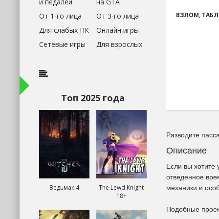
и педалей
на GTA
ВЗЛОМ, ТАБЛ
От 1-го лица
От 3-го лица
Для слабых ПК
Онлайн игры
Сетевые игры
Для взрослых
Топ 2025 года
Разводите пасса
Описание
Если вы хотите 
отведенное врем
Ведьмак 4
The Lewd Knight
механики и осо
18+
Подобные проек