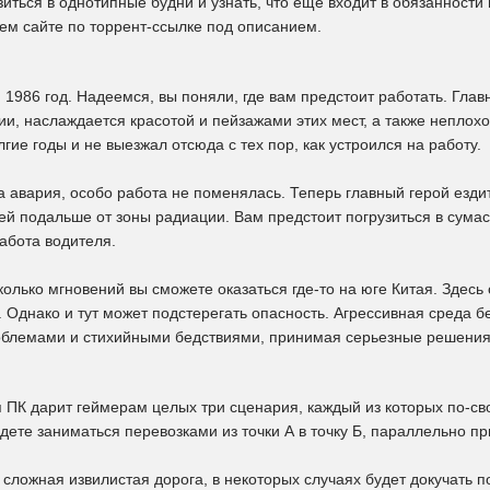
зиться в однотипные будни и узнать, что ещё входит в обязанност
ем сайте по торрент-ссылке под описанием.
 1986 год. Надеемся, вы поняли, где вам предстоит работать. Гл
ии, наслаждается красотой и пейзажами этих мест, а также неплохо
гие годы и не выезжал отсюда с тех пор, как устроился на работу.
 авария, особо работа не поменялась. Теперь главный герой езди
ей подальше от зоны радиации. Вам предстоит погрузиться в сума
абота водителя.
колько мгновений вы сможете оказаться где-то на юге Китая. Зде
. Однако и тут может подстерегать опасность. Агрессивная среда 
блемами и стихийными бедствиями, принимая серьезные решения 
я ПК дарит геймерам целых три сценария, каждый из которых по-св
дете заниматься перевозками из точки А в точку Б, параллельно 
 сложная извилистая дорога, в некоторых случаях будет докучать п