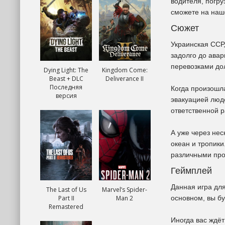
водителя, погру
сможете на наш
Сюжет
Украинская ССР,
задолго до авар
перевозками дол
Dying Light: The
Kingdom Come:
Beast + DLC
Deliverance II
Последняя
Когда произошла
версия
эвакуацией люд
ответственной р
А уже через нес
океан и тропики
различными про
Геймплей
Данная игра дл
The Last of Us
Marvel’s Spider-
Part II
Man 2
основном, вы бу
Remastered
Иногда вас ждёт