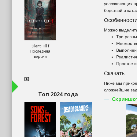
усложняющих пр
бедствий и кат
Особенност
Можно выделить
Три разны
Множество
Silent Hill f
Выполнени
Последняя
версия
Реалистич
Простое и
Скачать
Ниже мы прикре
сложнейшие зад
Топ 2024 года
Скриншо