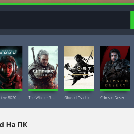
Directive 8020 Digital Deluxe Новая
The Witcher 3: Wild Hunt Witcher Online
Ghost of Tsushima DIRECTOR'S CUT + DLC
Crimson Desert Deluxe Edition
d На ПК