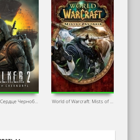
 Сердце Чернобыля /
World of Warcraft: Mists of Pandaria
S.T.A.