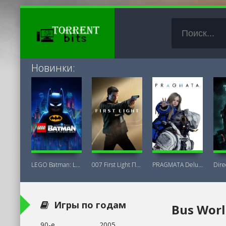
Новинки:
LEGO Batman: Legacy of the Dark Knight
007 First Light Последняя Версия
PRAGMATA Deluxe Edition
Игры по годам
Bus Worl
90-е
2005