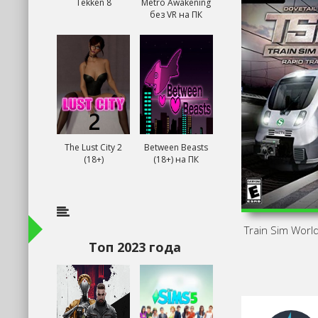
Tekken 8
Metro Awakening
без VR на ПК
The Lust City 2
Between Beasts
(18+)
(18+) на ПК
Train Sim World
Топ 2023 года