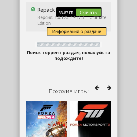
Repack от DODI
Скачать
33.87 ГБ
Версия: 1.0.125.2 + DLC - Ultimate
Edition
Информация о раздаче
Поиск торрент раздач, пожалуйста
подождите!
Похожие игры: