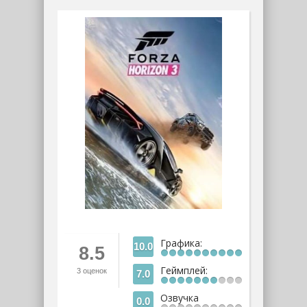
Графика:
10.0
8.5
Геймплей:
3
оценок
7.0
Озвучка
0.0