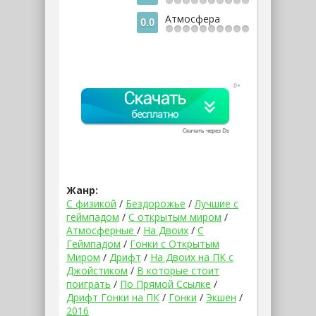
Атмосфера
0.0
Жанр:
С физикой
/
Бездорожье
/
Лучшие с
геймпадом
/
С открытым миром
/
Атмосферные
/
На Двоих
/
С
Геймпадом
/
Гонки с Открытым
Миром
/
Дрифт
/
На Двоих на ПК с
Джойстиком
/
В которые стоит
поиграть
/
По Прямой Ссылке
/
Дрифт Гонки на ПК
/
Гонки
/
Экшен
/
2016