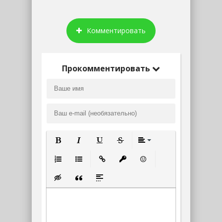
Комментировать
Прокомментировать
Полужирный
Курсив
Подчеркнутый
Зачеркнутый
Выравнивание
Нумерованный список
Маркированный список
Вставить ссылку
Вставить защищенную ссылк
Вставить смайлик
Вставка скрытого текста
Вставка цитаты
Вставка спойлера