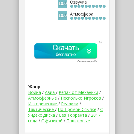
Озвучка
10.0
Атмосфера
10.0
Жанр:
Война
/
Авиа
/
Репак от Механики
/
Атмосферные
/
Несколько Игроков
/
Исторические
/
Реализм
/
Тактические
/
По Прямой Ссылке
/
С
Яндекс Диска
/
Без Торрента
/
2017
года
/
С физикой
/
Пошаговые