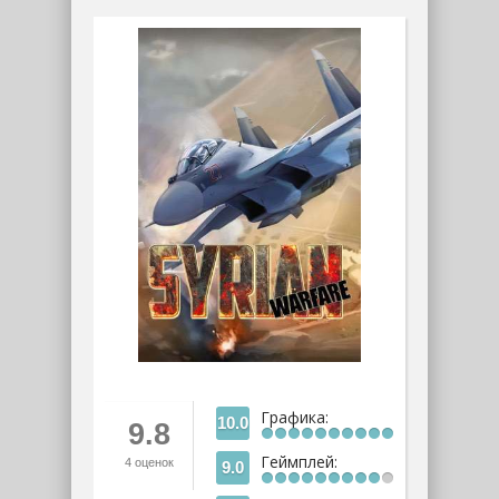
Графика:
10.0
9.8
Геймплей:
4
оценок
9.0