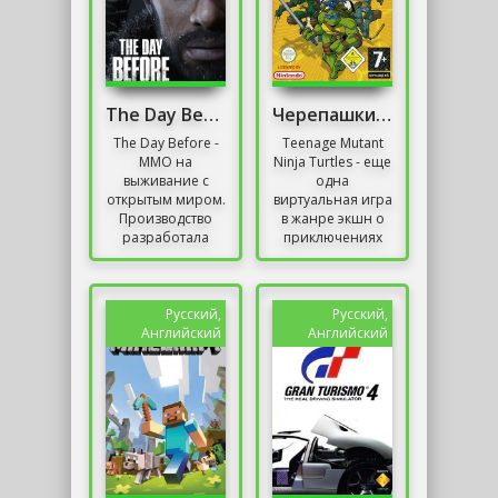
The Day Before
Черепашки Ниндзя 2003
The Day Before -
Teenage Mutant
MMO на
Ninja Turtles - еще
выживание с
одна
открытым миром.
виртуальная игра
Производство
в жанре экшн о
разработала
приключениях
студия Fntastic, в
квартета черепах-
портфолио
мутантов,
которой есть
устраняющих все
многопользовательский
проявления зла
Русский,
Русский,
шутер...
с...
Английский
Английский