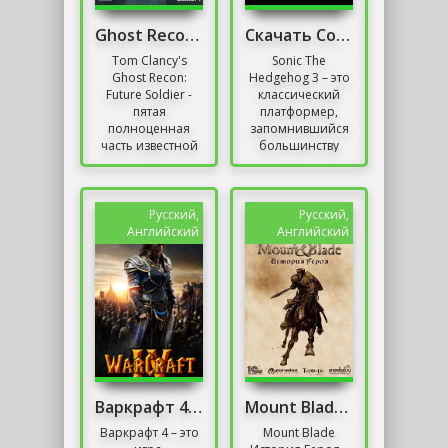
Ghost Recon Механики
Скачать Соник 3
Tom Clancy's
Sonic The
Ghost Recon:
Hedgehog 3 – это
Future Soldier -
классический
пятая
платформер,
полноценная
запомнившийся
часть известной
большинству
серии
пользователей
тактических
старых лет. Он
экшен-игр,
содержит массу
подписанных
уровней и
Русский,
Русский,
именем
разных...
Английский
Английский
популярного
писателя....
Варкрафт 4 / Warcraft 4
Mount Blade История Героя
Варкрафт 4 – это
Mount Blade