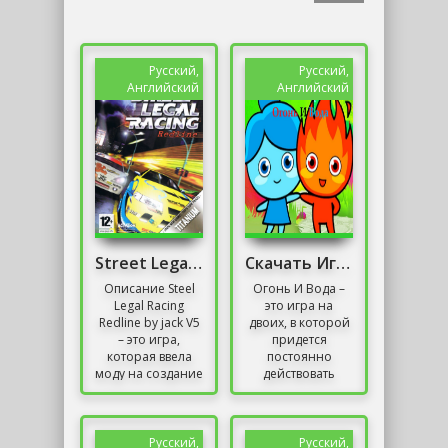
Русский,
Русский,
Английский
Английский
Street Legal Racing: Redline от jack
Скачать Игру Огонь И Вода
Описание Steel
Огонь И Вода –
Legal Racing
это игра на
Redline by jack V5
двоих, в которой
– это игра,
придется
которая ввела
постоянно
моду на создание
действовать
сборок. Здесь
сообща. Такой
пользователям
проект является
придется стать
простым, но в
гонщиками,...
нем предстоит
Русский,
Русский,