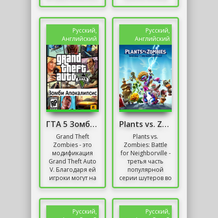
путешествуете по
ниндзя в
множеству
мультипликационном
областей,
стиле. Авторами
перемещаясь
игры выступают...
Русский,
Русский,
только с
Английский
Английский
помощью...
ГТА 5 Зомби Апокалипсис
Plants vs. Zombies: Battle for Neighborville
Grand Theft
Plants vs.
Zombies - это
Zombies: Battle
модификация
for Neighborville -
Grand Theft Auto
третья часть
V. Благодаря ей
популярной
игроки могут на
серии шутеров во
мгновение
вселенной
почувствовать
PopCap - Plants vs.
себя героями
Зомби.
апокалиптического
Изначально этот
Русский,
Русский,