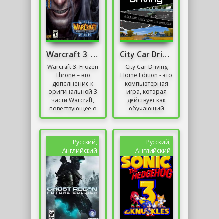
Warcraft 3: Frozen Throne [v.1.26a] (2003) + DOTA
City Car Driving
Warcraft 3: Frozen
City Car Driving
Throne – это
Home Edition - это
дополнение к
компьютерная
оригинальной 3
игра, которая
части Warcraft,
действует как
повествующее о
обучающий
продолжении
симулятор
истории,
вождения
связанной с
автомобиля.
Артасом и
Название
Русский,
Русский,
другими...
создано для
Английский
Английский
игроков,...