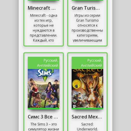
Minecraft Механики
Gran Turismo 4
Minecraft - одна
Игры из серии
из тех игр,
Gran Turismo
которые не
относятся к
нуждаются в
производственным
представлении.
категориям,
Каждый, кто
увеличивающим
интересуется
продажи
играми,
консолей. По
наверняка
оценкам, всего
слышал об этом
было продано 30
Русский,
Русский,
названии.
миллионов
Английский
Английский
Многие люди...
копий...
Симс 3 Все Дополнения
Sacred Механики
The Sims 3 – это
Sacred:
симулятор жизни
Underworld.