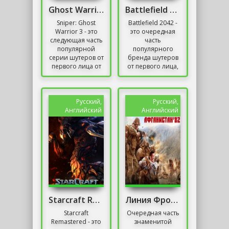
Ghost Warrior 3 Механики
Battlefield 2042 Скачать Торрент
Sniper: Ghost
Battlefield 2042 -
Warrior 3 - это
это очередная
следующая часть
часть
популярной
популярного
серии шутеров от
бренда шутеров
первого лица от
от первого лица,
CI Games.
действие
Действие
которого
постановки
происходит в
происходит в
вымышленных
Русский,
Русский,
современной...
вооруженных
Английский
Английский
конфликтах....
Starcraft Remastered Механики на Русском
Линия Фронта Афганистан 82
Starcraft
Очередная часть
Remastered - это
знаменитой