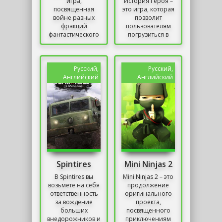
игра,
История Героя –
посвященная
это игра, которая
войне разных
позволит
фракций
пользователям
фантастического
погрузиться в
мира, в котором
старые времена,
единственное,
когда можно
что нужно знать –
было сражаться
ремесло войны.
толпой на
Русский,
Русский,
Требуется...
толпу,...
Английский
Английский
Spintires
Mini Ninjas 2
В Spintires вы
Mini Ninjas 2 – это
возьмете на себя
продолжение
ответственность
оригинального
за вождение
проекта,
больших
посвященного
внедорожников и
приключениям