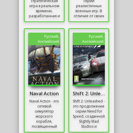
стратегическая
серии
игра в реальном
реалистичных
времени,
военных игр. В
разработанная и
отличие от своих
изданная Blizzard
предшественников,
Entertainment.
создание Combat
Название было
Mission
опубликовано
Афганистан -
Русский,
Русский,
на...
это...
Английский
Английский
Naval Action
Shift 2: Unleashed Механики
Naval Action - это
Shift 2: Unleashed -
сетевой
это продолжение
симулятор
серии Need for
морского
Speed, созданной
корабля,
Slightly Mad
посвященный
Studios и
золотому
ориентированной