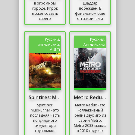
в огромном
Шаддар
городе. Игрок
побежден. В
может создать
финальном бою
своего
он закричал и
персонажа и
упал в глубины
прожить
ада. После волны
прекрасную
взрыва и
жизнь. Но игра
разрушения
Русский,
Русский,
не заканчивается
башни на куски
английский,
Английский
после...
Бессмертные...
MULTi
Spintires: MudRunner / Онлайн
Metro Redux Механики
Spintires:
Metro Redux - это
MudRunner - это
коллективный
последняя часть
релиз двух игр из
популярного
серии Metro.
симулятора
Metro 2033 вышла
грузовиков
в 2010 году как