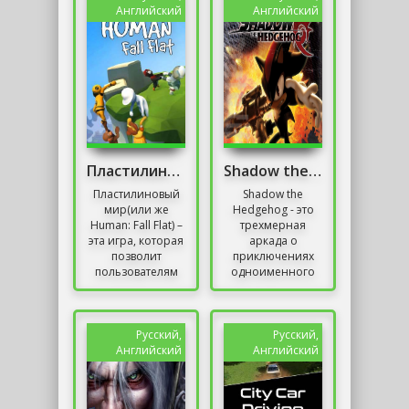
подумать над...
Английский
Английский
Пластилиновый Мир
Shadow the Hedgehog
Пластилиновый
Shadow the
мир(или же
Hedgehog - это
Human: Fall Flat) –
трехмерная
эта игра, которая
аркада о
позволит
приключениях
пользователям
одноименного
испытать
темного альтер-
управление над
эго самого
человечком,
известного ежа в
практически не
истории
Русский,
Русский,
имеющим...
электронных
Английский
Английский
развлечений -...