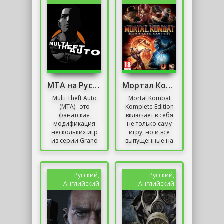
над данным...
MTA на Русском Механики
Мортал Комбат Механики
Multi Theft Auto
Mortal Kombat
(MTA) - это
Komplete Edition
фанатская
включает в себя
модификация
не только саму
нескольких игр
игру, но и все
из серии Grand
выпущенные на
Theft Auto,
данный момент
выпущенных
DLC. В их число
гигантом
входят
индустрии
дополнительные...
Русский,
Русский,
Rockstar. В моде
Английский
Английский
появилась...