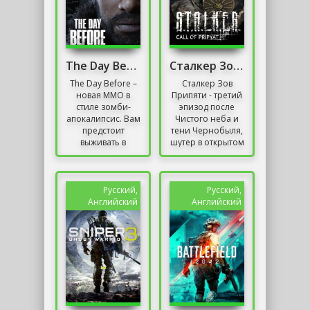
The Day Before Игра
Сталкер Зов Припяти без Торрента
The Day Before –
Сталкер Зов
новая ММО в
Припяти - третий
стиле зомби-
эпизод после
апокалипсис. Вам
Чистого неба и
предстоит
тени Чернобыля,
выживать в
шутер в открытом
огромной,
мире с
открытой
элементами
Америке во
хорора и рпг.
время пандемии.
Создатели
Русский,
Русский,
Столкнитесь с
отличились
Английский
Английский
ордами...
данной...