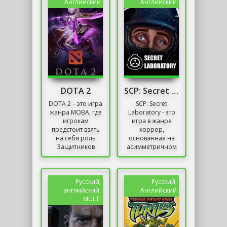
мира,...
бренд...
Английский
Английский
DOTA 2
SCP: Secret Laboratory Механики
DOTA 2 – это игра
SCP: Secret
жанра MOBA, где
Laboratory - это
игрокам
игра в жанре
предстоит взять
хоррор,
на себя роль
основанная на
Защитников
асимметричном
Древних,
многопользовательском
которые
режиме.
противостоят
Спектакль,
друг другу. Здесь
представляющий
Русский,
Русский,
присутствует
собой...
английский,
Английский
всего...
MULTi