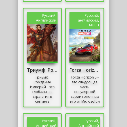
Spintires, который
экранизация
был продан
одноименной
миллионами
книги Дмитрия
копий и вскоре
Глуховского и...
Русский,
Русский,
будет доступен...
Английский
английский,
MULTi
Триумф: Рождение Империй
Forza Horizon 5 / Онлайн
Триумф:
Forza Horizon 5 -
Рождение
это следующая
Империй – это
часть
глобальная
популярной
стратегия в
серии гоночных
сеттинге
игр от Microsoft и
Средневековья.
студии Playground
Разработчик
Games, которая
Scorewarrior
выросла из спин-
Limited провёл
оффа
Русский,
Русский,
огромную работу
полноценного...
Английский
Английский