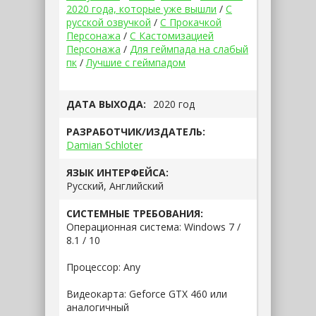
2020 года, которые уже вышли
/
С
русской озвучкой
/
С Прокачкой
Персонажа
/
С Кастомизацией
Персонажа
/
Для геймпада на слабый
пк
/
Лучшие с геймпадом
ДАТА ВЫХОДА:
2020 год
РАЗРАБОТЧИК/ИЗДАТЕЛЬ:
Damian Schloter
ЯЗЫК ИНТЕРФЕЙСА:
Русский, Английский
СИСТЕМНЫЕ ТРЕБОВАНИЯ:
Операционная система: Windows 7 /
8.1 / 10
Процессор: Any
Видеокарта: Geforce GTX 460 или
аналогичный