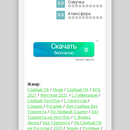
Озвучка
0.0
Атмосфера
0.0
Жанр:
Слабый ПК
/
Инди
/
Слабый ПК
/
RPG
2021
/
Фентези 2021
/
С Геймпадом
/
Слабый Ноутбук
/
С Сюжетом
/
Слешер
/
Рогалик
/
Для Слабых без
Торрента
/
По Прямой Ссылке
/
Без
Торрента на Ноутбук
/
С Яндекс
Диска
/
Без Торрента
/
На Слабый ПК
на Русском
/
2020
/
Экшен
/
Ролевые
/