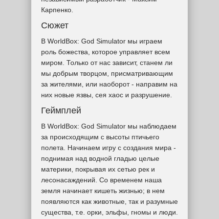
Карпенко.
Сюжет
В WorldBox: God Simulator мы играем
роль божества, которое управляет всем
миром. Только от нас зависит, станем ли
мы добрым творцом, присматривающим
за жителями, или наоборот - направим на
них новые язвы, сея хаос и разрушение.
Геймплей
В WorldBox: God Simulator мы наблюдаем
за происходящим с высоты птичьего
полета. Начинаем игру с создания мира -
поднимая над водной гладью целые
материки, покрывая их сетью рек и
лесонасаждений. Со временем наша
земля начинает кишеть жизнью; в нем
появляются как животные, так и разумные
существа, т.е. орки, эльфы, гномы и люди.