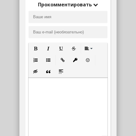
Прокомментировать
Полужирный
Курсив
Подчеркнутый
Зачеркнутый
Выравнивание
Нумерованный список
Маркированный список
Вставить ссылку
Вставить защищенную ссылк
Вставить смайлик
Вставка скрытого текста
Вставка цитаты
Вставка спойлера