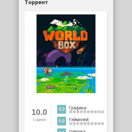
Торрент
Графика:
0.0
10.0
Геймплей:
1
оценок
0.0
Озвучка