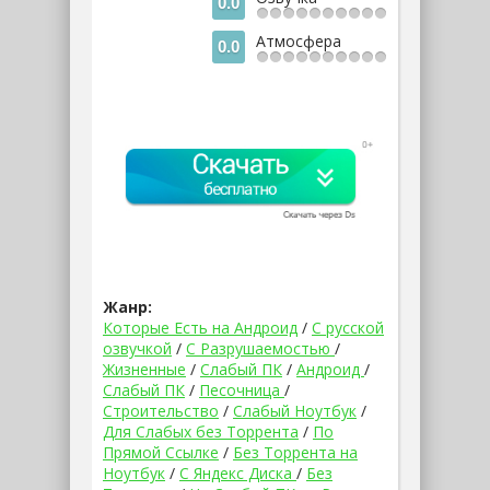
0.0
Атмосфера
0.0
Жанр:
Которые Есть на Андроид
/
С русской
озвучкой
/
С Разрушаемостью
/
Жизненные
/
Слабый ПК
/
Андроид
/
Слабый ПК
/
Песочница
/
Строительство
/
Слабый Ноутбук
/
Для Слабых без Торрента
/
По
Прямой Ссылке
/
Без Торрента на
Ноутбук
/
С Яндекс Диска
/
Без