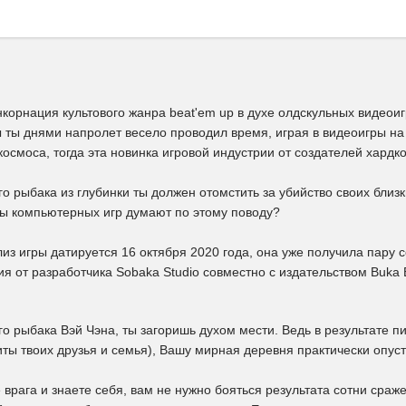
корнация культового жанра beat'em up в духе олдскульных видеоиг
 ты днями напролет весело проводил время, играя в видеоигры на
 космоса, тогда эта новинка игровой индустрии от создателей ха
го рыбака из глубинки ты должен отомстить за убийство своих близ
ты компьютерных игр думают по этому поводу?
лиз игры датируется 16 октября 2020 года, она уже получила пару
ия от разработчика Sobaka Studio совместно с издательством Buka 
го рыбака Вэй Чэна, ты загоришь духом мести. Ведь в результате п
иты твоих друзья и семья), Вашу мирная деревня практически опу
 врага и знаете себя, вам не нужно бояться результата сотни сраже