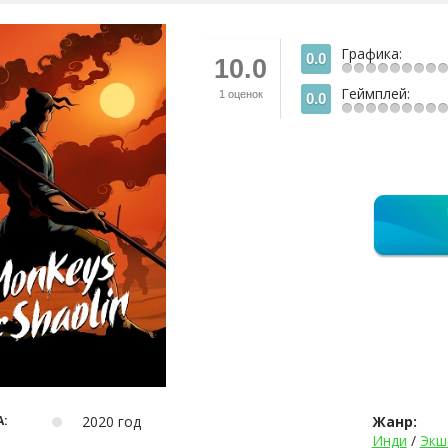
Графика:
0.0
10.0
Геймплей:
1
оценок
0.0
:
2020 год
Жанр:
Инди
/
Экш