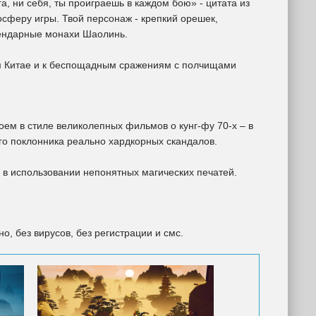
а, ни себя, ты проиграешь в каждом бою» - цитата из
осферу игры. Твой персонаж - крепкий орешек,
егендарные монахи Шаолинь.
ом Китае и к беспощадным сражениям с полчищами
ем в стиле великолепных фильмов о кунг-фу 70-х – в
о поклонника реально хардкорных скандалов.
а в использовании непонятных магических печатей.
о, без вирусов, без регистрации и смс.