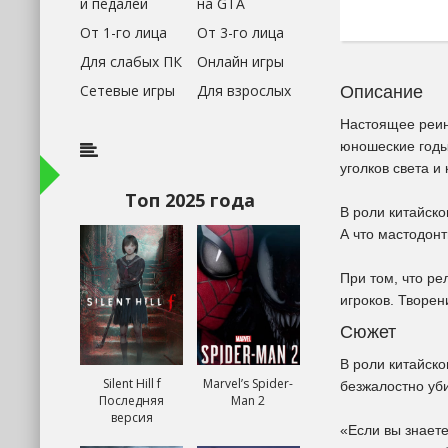
и педалей
на GTA
От 1-го лица
От 3-го лица
Для слабых ПК
Онлайн игры
Сетевые игры
Для взрослых
Описание
Настоящее реин
юношеские годы
уголков света и
Топ 2025 года
В роли китайско
А что мастодон
При том, что ре
игроков. Творен
Сюжет
В роли китайско
Silent Hill f
Marvel’s Spider-
безжалостно уб
Последняя
Man 2
версия
«Если вы знаете