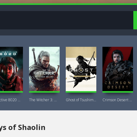
Directive 8020 Digital Deluxe Новая
The Witcher 3: Wild Hunt Witcher Online
Ghost of Tsushima DIRECTOR'S CUT + DLC
Crimson Desert Deluxe Edition
s of Shaolin