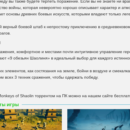
ду вы также будете терпеть поражение. Если вы не знаете ни враг
ство войны, которая невероятно хорошо описывает характер и атм
нает основы древних боевых искусств, которыми владеют только л
ой верный боевой штаб к непростому приключению в средневеков
рагов.
и
ажения, комфортное и местами почти интуитивное управление геро
ют «9 обезьян Шаолиня» в идеальный выбор для каждого истинног
х элементов, как состязания на земле, бойни в воздухе и смекалк
м всех 3 техник сражения, чтобы одержать победу.
Monkeys of Shaolin торрентом на ПК можно на нашем сайте бесплатн
ты игры