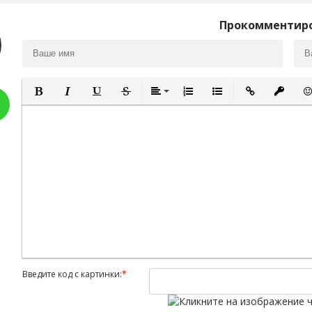
Прокомментир
Полужирный
Курсив
Подчеркнутый
Зачеркнутый
Выравнивание
Нумерованный список
Маркированный спис
Вставить ссыл
Вставит
Вс
Введите код с картинки:
*