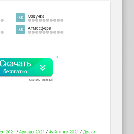
Озвучка
0.0
Атмосфера
0.0
ен 2021
/
Аркады 2021
/
Файтинги 2021
/
Драки