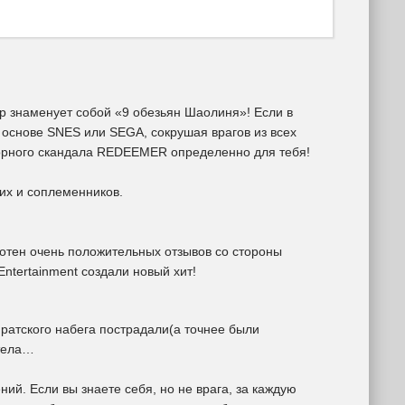
р знаменует собой «9 обезьян Шаолиня»! Если в
 основе SNES или SEGA, сокрушая врагов из всех
рдкорного скандала REDEEMER определенно для тебя!
ких и соплеменников.
 сотен очень положительных отзывов со стороны
Entertainment создали новый хит!
иратского набега пострадали(а точнее были
стела…
ний. Если вы знаете себя, но не врага, за каждую