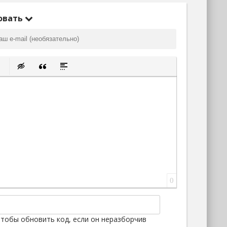
овать
ок
ку
ь защищенную ссылку
тавить смайлик
Вставка скрытого текста
Вставка цитаты
Вставка спойлера
0