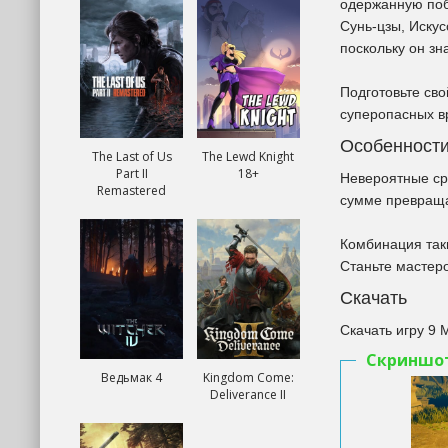
одержанную побе
Сунь-цзы, Искус
поскольку он з
Подготовьте св
суперопасных в
Особенност
The Last of Us
The Lewd Knight
Part II
18+
Невероятные ср
Remastered
сумме превраща
Комбинация таки
Станьте мастеро
Скачать
Скачать игру 9 
Скриншо
Ведьмак 4
Kingdom Come:
Deliverance II