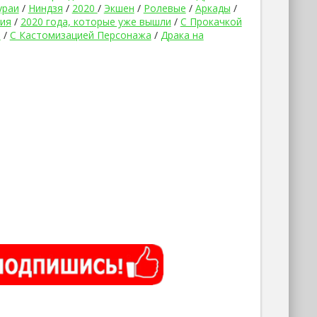
ураи
/
Ниндзя
/
2020
/
Экшен
/
Ролевые
/
Аркады
/
ия
/
2020 года, которые уже вышли
/
С Прокачкой
а
/
С Кастомизацией Персонажа
/
Драка на