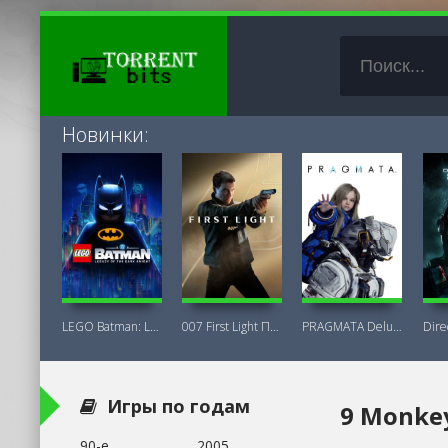
Новинки:
LEGO Batman: Legacy of the Dark Knight
007 First Light Последняя Версия
PRAGMATA Deluxe Edition
Игры по годам
9 Monkey
90-е
2005