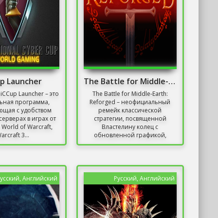
up Launcher
The Battle for Middle-Earth: Reforged
iCCup Launcher – это
The Battle for Middle-Earth:
ьная программа,
Reforged – неофициальный
ющая с удобством
ремейк классической
серверах в играх от
стратегии, посвященной
– World of Warcraft,
Властелину колец с
arcraft 3...
обновленной графикой,
измененным...
усский, Английский
Русский, Английский