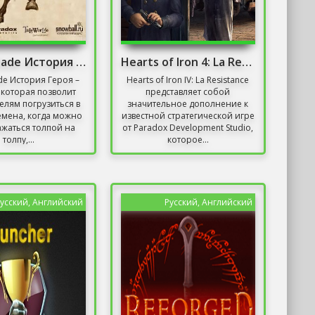
Mount Blade История Героя
Hearts of Iron 4: La Resistance
de История Героя –
Hearts of Iron IV: La Resistance
, которая позволит
представляет собой
елям погрузиться в
значительное дополнение к
емена, когда можно
известной стратегической игре
жаться толпой на
от Paradox Development Studio,
толпу,...
которое...
усский, Английский
Русский, Английский