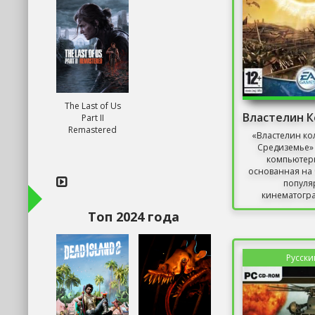
The Last of Us
Part II
Remastered
«Властелин кол
Средиземье» 
компьютерн
основанная на
популя
кинематогр
трилогии «Вл
Топ 2024 года
Русски