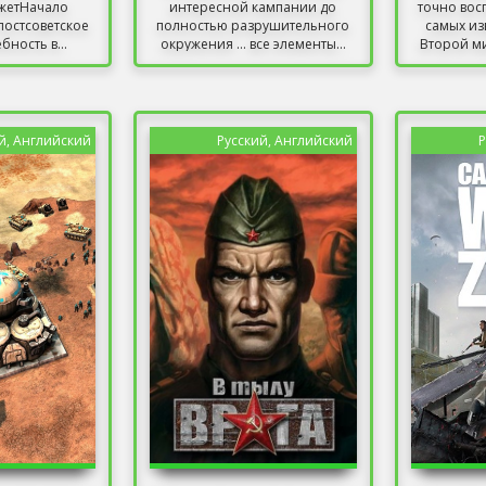
жетНачало
интересной кампании до
точно вос
постсоветское
полностью разрушительного
самых из
бность в...
окружения ... все элементы...
Второй ми
й, Английский
Русский, Английский
Р