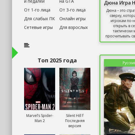
и педалей
на GTA
От 1-го лица
От 3-го лица
Дюна – это стра
сверху, котор
Для слабых ПК
Онлайн игры
игрокам по-
открыть в с
Сетевые игры
Для взрослых
тактически 
просчитывать св
Топ 2025 года
Русски
Marvel’s Spider-
Silent Hill f
Man 2
Последняя
версия