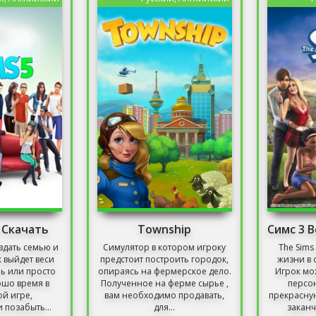
5 Скачать
Township
Симс 3 
здать семью и
Симулятор в котором игроку
The Sims
к выйдет веси
предстоит построить городок,
жизни в 
ь или просто
опираясь на фермерское дело.
Игрок мо
ошо время в
Полученное на ферме сырье ,
персо
й игре,
вам необходимо продавать,
прекрасную
 позабыть...
для...
заканч