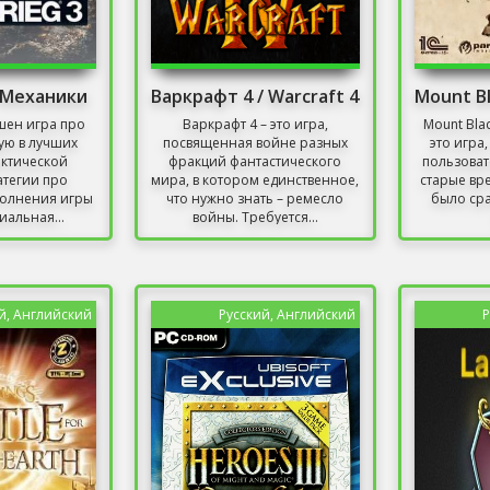
 Механики
Варкрафт 4 / Warcraft 4
шен игра про
Варкрафт 4 – это игра,
Mount Bla
ую в лучших
посвященная войне разных
это игра
актической
фракций фантастического
пользоват
атегии про
мира, в котором единственное,
старые вр
полнения игры
что нужно знать – ремесло
было сра
иальная...
войны. Требуется...
й, Английский
Русский, Английский
Р