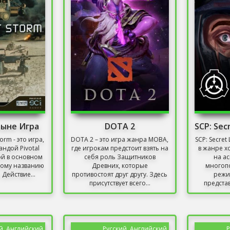
тыне Игра
DOTA 2
torm - это игра,
DOTA 2 – это игра жанра MOBA,
SCP: Secret
ндой Pivotal
где игрокам предстоит взять на
в жанре х
ой в основном
себя роль Защитников
на а
кому названию
Древних, которые
многоп
 Действие...
противостоят друг другу. Здесь
режи
присутствует всего...
предста
й, Английский
Русский, Английский
Р