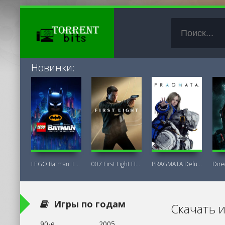
Новинки:
LEGO Batman: Legacy of the Dark Knight
007 First Light Последняя Версия
PRAGMATA Deluxe Edition
Игры по годам
Скачать 
90-е
2005