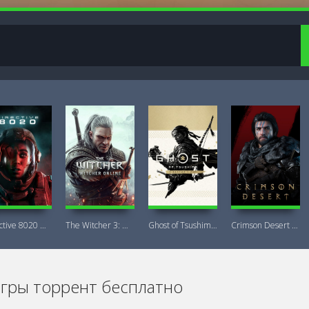
Directive 8020 Digital Deluxe Новая
The Witcher 3: Wild Hunt Witcher Online
Ghost of Tsushima DIRECTOR'S CUT + DLC
Crimson Desert Deluxe Edition
игры торрент бесплатно