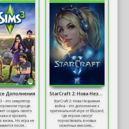
Все Дополнения
StarCraft 2: Нова Незримая Война
 3 – это симулятор
StarCraft 2: Нова Незримая
огромном городе.
война – это дополнение к
жет создать своего
оригинальной игре от Blizzard,
нажа и прожить
где игроки смогут
 жизнь. Но игра не
поучаствовать в новых
ивается после...
сюжетных миссиях,...