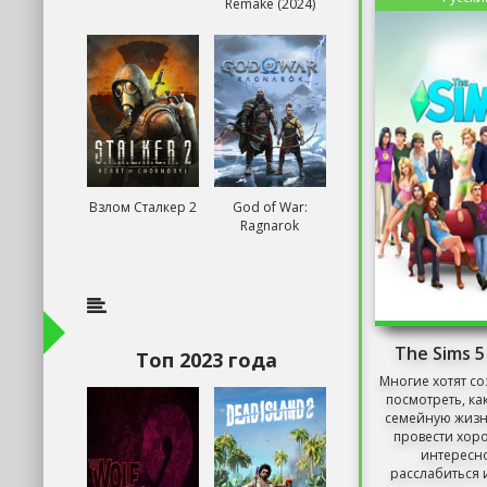
Remake (2024)
Взлом Сталкер 2
God of War:
Ragnarok
The Sims 
Топ 2023 года
Многие хотят со
посмотреть, ка
семейную жизн
провести хор
интересно
расслабиться и