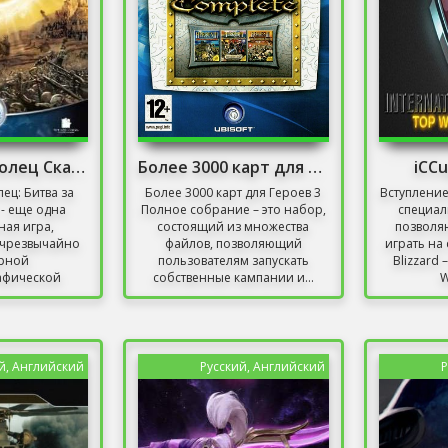
Властелин Колец Скачать Игру на ПК
Более 3000 карт для Героев 3 Полное собрание
iCC
ец: Битва за
Более 3000 карт для Героев 3
Вступление
- еще одна
Полное собрание – это набор,
специал
ая игра,
состоящий из множества
позволя
 чрезвычайно
файлов, позволяющий
играть на 
рной
пользователям запускать
Blizzard 
афической
собственные кампании и...
W
астелин...
й, Английский
Русский, Английский
Р