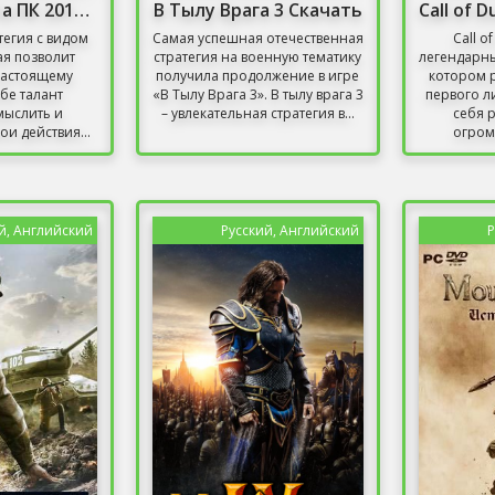
Дюна Игра На ПК 2013 Стратегия
В Тылу Врага 3 Скачать
тегия с видом
Самая успешная отечественная
Call o
ая позволит
стратегия на военную тематику
легендарны
настоящему
получила продолжение в игре
котором р
ебе талант
«В Тылу Врага 3». В тылу врага 3
первого л
мыслить и
– увлекательная стратегия в...
себя 
ои действия...
огром
й, Английский
Русский, Английский
Р