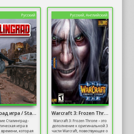
Русский
Русский, Английский
Сталинград игра / Stalingrad games
Warcraft 3: Frozen Throne [v.1.26a] (2003) + DOTA
ие Сталинград -
Warcraft 3: Frozen Throne – это
гическая игра в
дополнение к оригинальной 3
 времени, которая
части Warcraft, повествующее о