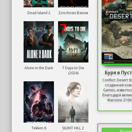
Dead Island 2
Zoochosis Взлом
Alone in the Dark
7 Days to Die
Буря в Пус
(2024)
Conflict: Desert S
созданная кома
Games, известн
благодаря вели
Warzone 2100.
Tekken 8
SILENT HILL 2
Русски