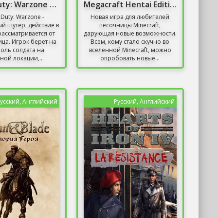
Call of Duty: Warzone Репак от Механики
Megacraft Hentai Edition
f Duty: Warzone -
Новая игра для любителей
й шутер, действие в
песочницы Minecraft,
ассматривается от
дарующая новые возможности.
ица. Игрок берет на
Всем, кому стало скучно во
роль солдата на
вселенной Minecraft, можно
ной локации,...
опробовать новые...
усский, Английский
Русский, Английский