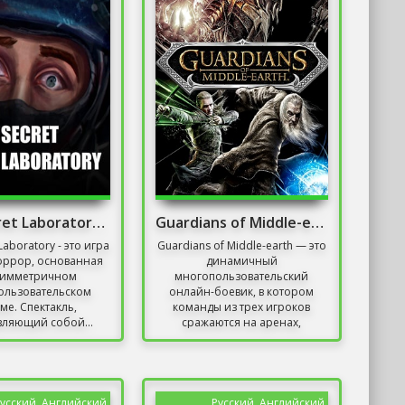
SCP: Secret Laboratory Механики
Guardians of Middle-earth Mithril Edition
 Laboratory - это игра
Guardians of Middle-earth — это
оррор, основанная
динамичный
симметричном
многопользовательский
ользовательском
онлайн-боевик, в котором
ме. Спектакль,
команды из трех игроков
вляющий собой...
сражаются на аренах,
основанных на...
усский, Английский
Русский, Английский