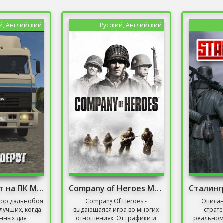
й, Английский
Русский, Английский
Мотор Депот на ПК Мод Много Денег
Company of Heroes Механики
тор дальнобоя
Company Of Heroes -
Описан
лучших, когда-
выдающаяся игра во многих
страте
нных для
отношениях. От графики и
реальном