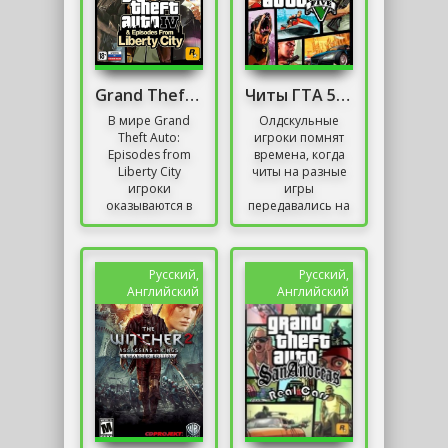
Grand Theft Auto 4 (GTA 4)
Читы ГТА 5 На Деньги
В мире Grand
Олдскульные
Theft Auto:
игроки помнят
Episodes from
времена, когда
Liberty City
читы на разные
игроки
игры
оказываются в
передавались на
центре двух
листах А4 от
увлекательных
одного человека
сюжетов, каждый
к другому. Тогда
из которых
нужно было
Русский,
Русский,
предоставляет...
аккуратно...
Английский
Английский