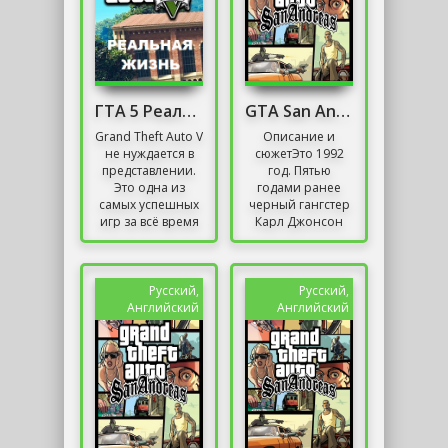
ГТА 5 Реальная Жизнь
GTA San Andreas без Торрента
Grand Theft Auto V
Описание и
не нуждается в
сюжетЭто 1992
представлении.
год. Пятью
Это одна из
годами ранее
самых успешных
черный гангстер
игр за всё время
Карл Джонсон
индустрии
оставил
(обошли её
напряженную
только Minecraft и
жизнь в Лос-
Tetris)....
Сантосе, Сан-
Русский,
Русский,
Андреас, чтобы
Английский
Английский
найти для...