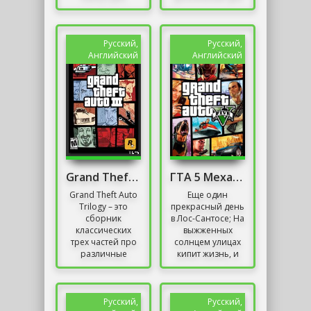
которое
оригинальной
переносит
версии Grand
игроков в
Theft Auto: San
средневековый
Andreas,
Русский,
Русский,
мир с примесью
добавляющее в...
Английский
Английский
фэнтези....
Grand Theft Auto Trilogy
ГТА 5 Механики Русская Версия
Grand Theft Auto
Еще один
Trilogy – это
прекрасный день
сборник
в Лос-Сантосе; На
классических
выжженных
трех частей про
солнцем улицах
различные
кипит жизнь, и
деяния
жители
преступников,
наслаждаются
которые
блеклой славой
занимаются
этого некогда
Русский,
Русский,