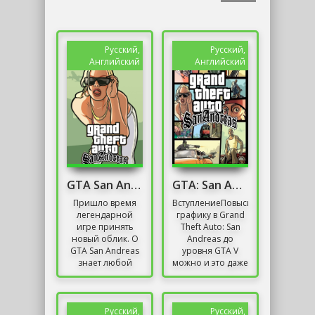
Русский,
Русский,
Английский
Английский
GTA San Andreas Remastered 2021 На ПК
GTA: San Andreas "Реалистичная графика"
Пришло время
ВступлениеПовысить
легендарной
графику в Grand
игре принять
Theft Auto: San
новый облик. О
Andreas до
GTA San Andreas
уровня GTA V
знает любой
можно и это даже
миллениал и
не сон, а
зумер. В этот хит
реальность.
играли в
Благодаря
компьютерных
модификации
Русский,
Русский,