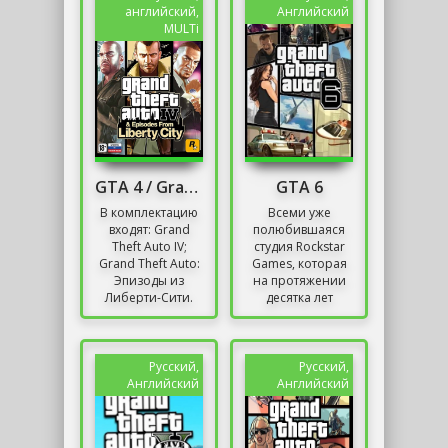
клубах, дома по...
на...
английский,
Английский
MULTi
GTA 4 / Grand Theft Auto IV - Complete Edition
GTA 6
В комплектацию
Всеми уже
входят: Grand
полюбившаяся
Theft Auto IV;
студия Rockstar
Grand Theft Auto:
Games, которая
Эпизоды из
на протяжении
Либерти-Сити.
десятка лет
Новая часть
радует фанатов
Grand Theft Auto,
шедеврами GTA,
согласно многим
снова дала о себе
рейтингам,...
знать в лучшем
Русский,
Русский,
свете....
Английский
Английский