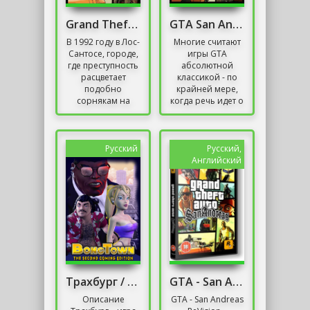
Grand Theft Auto San Andreas Русская Озвучка
GTA San Andreas На Телефон
В 1992 году в Лос-
Многие считают
Сантосе, городе,
игры GTA
где преступность
абсолютной
расцветает
классикой - по
подобно
крайней мере,
сорнякам на
когда речь идет о
заброшенных
GTA III, GTA Vice
участках, вас
City и GTA San
ожидает GTA: San
Andreas. GTA III
Andreas. Эта
первой вошла в...
Русский
Русский,
игра...
Английский
Трахбург / BoneTown 18+
GTA - San Andreas 2020 Remastered
Описание
GTA - San Andreas