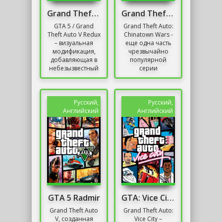
Grand Theft Auto V Redux
Grand Theft Auto: Chinatown Wars
GTA 5 / Grand
Grand Theft Auto:
Theft Auto V Redux
Chinatown Wars -
– визуальная
еще одна часть
модификация,
чрезвычайно
добавляющая в
популярной
небезызвестный
серии
голливудский
гангстерских
блокбастер от
боевиков,
Rockstar Games
изначально
коллекцию
созданных для
Русский,
Русский,
новых...
консоли Nintendo
Английский
Английский
DS....
GTA 5 Radmir
GTA: Vice City
Grand Theft Auto
Grand Theft Auto:
V, созданная
Vice City –