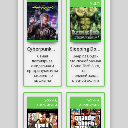
период до...
MULTi
Cyberpunk 2077 Patch 1.0.4 (для всех пираток)
Sleeping Dogs: Definitive Edition
Самая
Sleeping Dogs –
популярная,
это своеобразная
ожидаемая и
Grand Theft Auto,
продвинутая игра
но с
наконец- то
полицейским в
вышла на
главной роли и
радость всем
на мотив
фанатам. К
гонконгских
сожалению, в
боевиков. На этот
ходе
раз, игроки
Русский,
Русский,
прохождения
переместятся...
Английский
Английский
квестов и не
только, все...