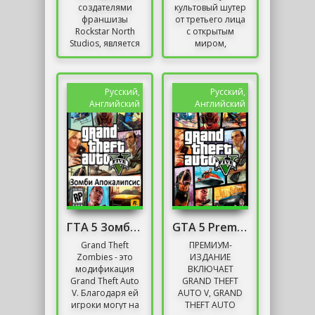
создателями
культовый шутер
франшизы
от третьего лица
Rockstar North
с открытым
Studios, является
миром,
самой
запутанным
масштабной и
сюжетным
амбициозной
повествованием
игрой на
и
Русский,
Русский,
сегодняшний
неограниченной
Английский
Английский
день. Grand...
свободой...
ГТА 5 Зомби Апокалипсис
GTA 5 Premium Edition
Grand Theft
ПРЕМИУМ-
Zombies - это
ИЗДАНИЕ
модификация
ВКЛЮЧАЕТ
Grand Theft Auto
GRAND THEFT
V. Благодаря ей
AUTO V, GRAND
игроки могут на
THEFT AUTO