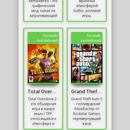
Remastered – это
мрачной
графический
атмосферой
мод, никак не
Gothic, ролевой
затрагивающий
игры,
элементы
разработанной
игрового
немецкими
процесса,
создателями.
преображающий
Игрок, не имея
Русский,
Русский,
лишь качество
имени и
Английский
Английский
изображения,...
прошлого,...
Total Overdose 2 Механики
Grand Theft Auto 5
Total Overdose 2 -
Grand Theft Auto 5
это обширная
– голливудский
игра в жанре
блокбастер от
экшн / TPP,
Rockstar Games,
относящаяся к
перевернувший
атмосфере и
жанр
производительности
приключенческих