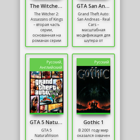
The Witcher 2: Assassins of Kings - Enhanced
GTA San Andreas Real Cars
The Witcher 2:
Grand Theft Auto:
Assassins of Kings
San Andreas - Real
– вторая часть
Cars –
серии,
масштабная
основанная на
модификация для
романах серии
шутера от
«Ведьмак»
третьего лица от
Анджея
Rockstar Games,
Сапковского. Как
сосредоточенная
и в «оригинале»
преимущественно...
Русский,
Русский
главный герой,...
Английский
GTA 5 NaturalVision Remastered
Gothic 1
GTA 5
В 2001 году мир
NaturalVision
оказался охвачен