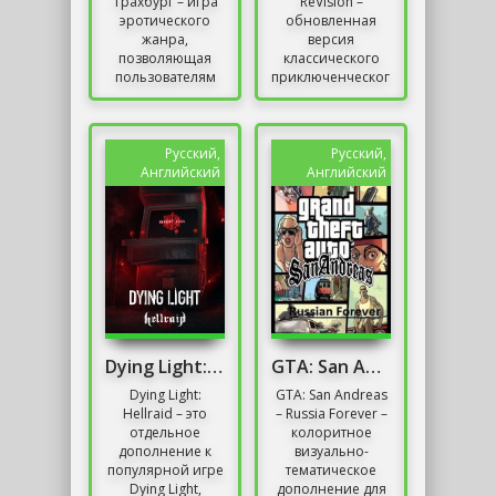
Трахбург – игра
ReVision –
эротического
обновленная
жанра,
версия
позволяющая
классического
пользователям
приключенческого
окунуться в
боевика от
привычный
Rockstar Games,
игровой мир, но
разрабатываемая
с примесью
неофициальной
Русский,
Русский,
«взрослого»
командой...
Английский
Английский
контента....
Dying Light: Hellraid
GTA: San Andreas – Russia Forever
Dying Light:
GTA: San Andreas
Hellraid – это
– Russia Forever –
отдельное
колоритное
дополнение к
визуально-
популярной игре
тематическое
Dying Light,
дополнение для