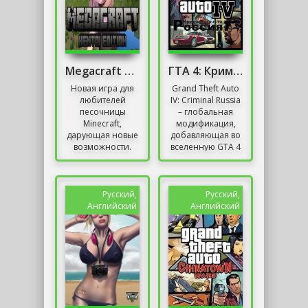
Megacraft Hentai Edition
ГТА 4: Криминальная Россия
Новая игра для
Grand Theft Auto
любителей
IV: Criminal Russia
песочницы
– глобальная
Minecraft,
модификация,
дарующая новые
добавляющая во
возможности.
вселенную GTA 4
Всем, кому стало
впечатляющую
скучно во
коллекцию новых
вселенной
предметов,
Minecraft, можно
автомобилей и...
Русский,
Русский,
опробовать
Английский
Английский
новые...