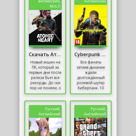
разными делами
великолепного...
английский,
Английский
с собственными...
MULTi
Скачать Атомик Харт На ПК
Cyberpunk 2077 Patch 1.05 (для всех версий)
Новый экшен на
Все фанаты
ПК, который за
затаив дыхание
первые дни после
ждали
релиза бьет все
долгожданный
рекорды. До сих
ролевой шутер
пор не поняли, о
Киберпанк. 10
чем идет речь?
декабря это
Это топовый
случилось и… К
проект Atomic
большому
Heart от...
сожалению, было
Русский,
Русский,
выявлено
Английский
Английский
множество...