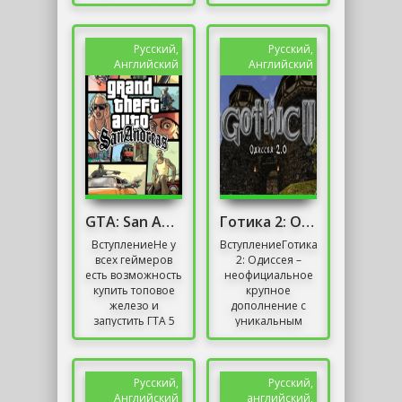
мгновение
ONLINE И
почувствовать
CRIMINAL
себя героями
BEGINNER PACK. В
апокалиптического
открытый мир
Русский,
Русский,
мира,...
Rockstar Games
Английский
Английский
входит новое
поколение....
GTA: San Andreas "Красивый ENB для слабых PC"
Готика 2: Одиссея / Gothic 2: Odyssey
ВступлениеНе у
ВступлениеГотика
всех геймеров
2: Одиссея –
есть возможность
неофициальное
купить топовое
крупное
железо и
дополнение с
запустить ГТА 5
уникальным
на высоких
сюжетом,
настройках.
продолжающее
Поэтому люди
оригинальную
решили прогнуть
вторую часть и
Русский,
Русский,
систему под...
«заполняющее»
Английский
английский,