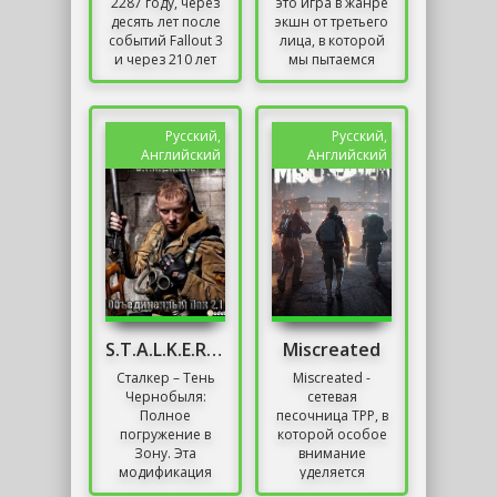
2287 году, через
это игра в жанре
десять лет после
экшн от третьего
событий Fallout 3
лица, в которой
и через 210 лет
мы пытаемся
после Третьей
выжить в трудном
мировой войны,
регионе,
превратившей
зараженном
мир в...
неизвестным...
Русский,
Русский,
Английский
Английский
S.T.A.L.K.E.R. - Объединенный Пак 2.1
Miscreated
Сталкер – Тень
Miscreated -
Чернобыля:
сетевая
Полное
песочница TPP, в
погружение в
которой особое
Зону. Эта
внимание
модификация
уделяется
преобразует игру
элементам