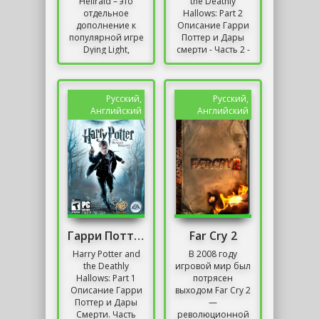
Hellraid – это
the Deathly
отдельное
Hallows: Part 2
дополнение к
Описание Гарри
популярной игре
Поттер и Дары
Dying Light,
смерти - Часть 2 -
которое
это второй
переносит
эпизод
игроков в
последних
средневековый
приключений
Русский,
Русский,
мир с примесью
знаменитого...
Английский
Английский
фэнтези....
Гарри Поттер и Дары Смерти: Часть 1
Far Cry 2
Harry Potter and
В 2008 году
the Deathly
игровой мир был
Hallows: Part 1
потрясен
Описание Гарри
выходом Far Cry 2
Поттер и Дары
—
Смерти. Часть
революционной