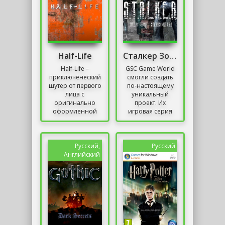
Half-Life
Сталкер Зов Припяти Sigerous mod 3.0
Half-Life –
GSC Game World
приключенеский
смогли создать
шутер от первого
по-настоящему
лица с
уникальный
оригинально
проект. Их
оформленной
игровая серия
вселенной,
Сталкер живёт до
впечатляющей
сих пор.
коллекцией
Возможность
головоломок и
создавать
Русский,
Русский
запутанными
модификации –
Английский
лабиринтами...
вот что...