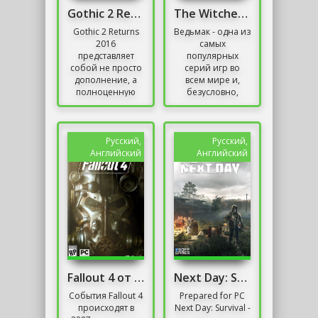
Gothic 2 Returns / Готика 2 Возвращение
The Witcher Механики
Gothic 2 Returns
Ведьмак - одна из
2016
самых
представляет
популярных
собой не просто
серий игр во
дополнение, а
всем мире и,
полноценную
безусловно,
перезагрузку,
самая
которая
популярная игра,
revitalизирует
созданная в
знаменитую
Польше. Здесь
Русский,
Русский,
Gothic 2: Night of
игрок берет на
Английский
Английский
the...
себя роль...
Fallout 4 от Механиков Русская Озвучка
Next Day: Survival
События Fallout 4
Prepared for PC
происходят в
Next Day: Survival -