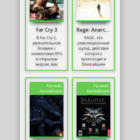
Far Cry 3
Rage: Anarchy Edition
В Far Cry 3,
RAGE - это
увлекательном
революционный
боевике с
шутер, действие
элементами RPG
которого
и открытым
происходит в
миром, вам
ближайшем
предстоит
будущем после
погрузиться в
того, как
захватывающее
астероид упадет
приключение,
на поверхность
Русский,
Русский,
наполненное
Земли. Вы
Английский
Английский
множеством...
появляетесь...