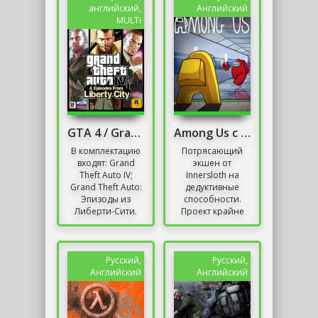
как...
и
английский,
Английский
свидетельствует...
MULTi
GTA 4 / Grand Theft Auto IV - Complete Edition
Among Us с читами
В комплектацию
Потрясающий
входят: Grand
экшен от
Theft Auto IV;
Innersloth на
Grand Theft Auto:
дедуктивные
Эпизоды из
способности.
Либерти-Сити.
Проект крайне
Новая часть
популярный в
Grand Theft Auto,
2020 году,
согласно многим
который получил
рейтингам,...
множество
Русский,
Русский,
разных премий
Английский
Английский
и...