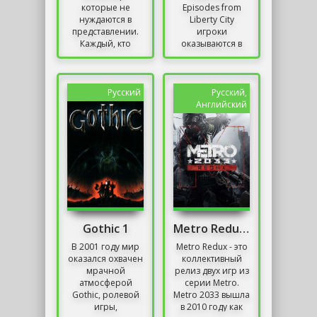
которые не
Episodes from
нуждаются в
Liberty City
представлении.
игроки
Каждый, кто
оказываются в
интересуется
центре двух
играми,
увлекательных
наверняка
сюжетов, каждый
слышал об этом
из которых
Русский
Русский,
названии.
предоставляет...
Английский
Многие люди...
Gothic 1
Metro Redux Механики
В 2001 году мир
Metro Redux - это
оказался охвачен
коллективный
мрачной
релиз двух игр из
атмосферой
серии Metro.
Gothic, ролевой
Metro 2033 вышла
игры,
в 2010 году как