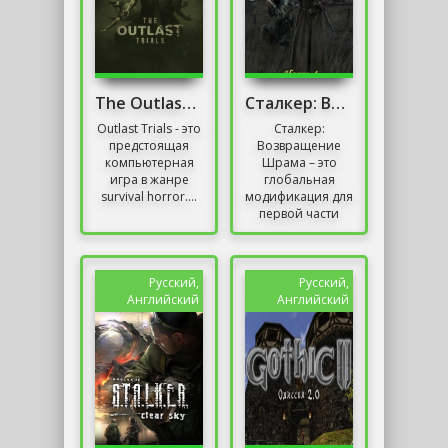
The Outlast Trials
Сталкер: Возвращение Шрама
Outlast Trials - это
Сталкер:
предстоящая
Возвращение
компьютерная
Шрама – это
игра в жанре
глобальная
survival horror....
модификация для
первой части
серии игр
S.T.A.L.K.E.R. –
«Тень
Чернобыля».
Русский,
Русский,
Пользователям
Английский
Английский
предоставляется...