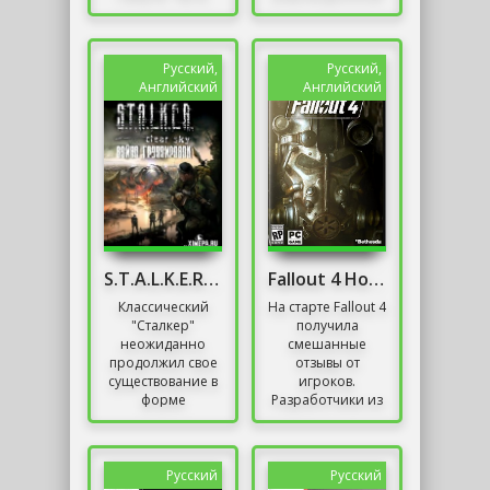
первая - седьмой
игры, которая
и последний
установила
выпуск серии игр
новые стандарты
о волшебнике,...
в жанре шутеров
Русский,
Русский,
от первого
Английский
Английский
лица....
S.T.A.L.K.E.R. Чистое Небо - Война Группировок
Fallout 4 Horizon
Классический
На старте Fallout 4
"Сталкер"
получила
неожиданно
смешанные
продолжил свое
отзывы от
существование в
игроков.
форме
Разработчики из
обновленного
Bethesda
"Чистого Неба".
пытались
Разработчики не
вместить в игру
ограничились
всё, что
Русский
Русский