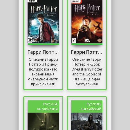
простым
сочетается и не
ремастером;...
сочетается с...
Гарри Поттер и Принц-Полукровка / Harry Potter
Гарри Поттер и Кубок Огня / Harry Potter and the
Описание Гарри
Описание Гарри
Поттер и Принц-
Поттер и Кубок
полукровка - это
Огня (Harry Potter
экранизация
and the Goblet of
очередной части
Fire) - еще одна
приключений
виртуальная
всемирно
адаптация
известного
книжной серии
книжного героя.
Дж. Роулинг, в
Сюжет игры
которой...
Русский,
Русский,
основан на...
Английский
Английский