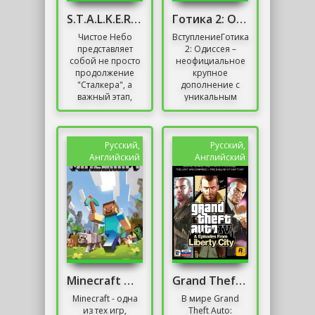
S.T.A.L.K.E.R. - Чистое небо
Готика 2: Одиссея / Gothic 2: Odyssey
Чистое Небо
ВступлениеГотика
представляет
2: Одиссея –
собой не просто
неофициальное
продолжение
крупное
"Сталкера", а
дополнение с
важный этап,
уникальным
поднявший
сюжетом,
серию на новый
продолжающее
уровень. Эта
оригинальную
модификация
вторую часть и
Русский,
Русский,
стала знаковым...
«заполняющее»
Английский
Английский
период до...
Minecraft Механики
Grand Theft Auto 4 (GTA 4)
Minecraft - одна
В мире Grand
из тех игр,
Theft Auto: