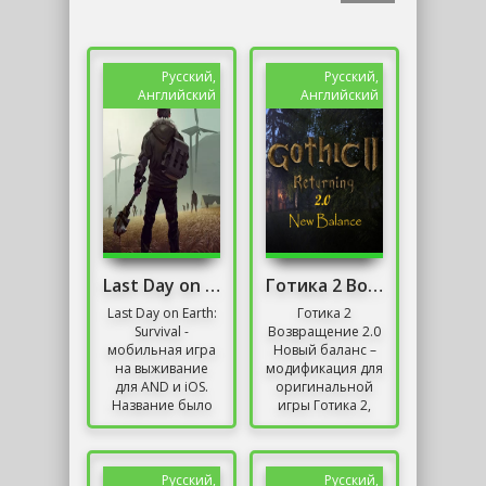
Русский,
Русский,
Английский
Английский
Last Day on Earth: Survival на ПК
Готика 2 Возвращение 2.0 Новый баланс
Last Day on Earth:
Готика 2
Survival -
Возвращение 2.0
мобильная игра
Новый баланс –
на выживание
модификация для
для AND и iOS.
оригинальной
Название было
игры Готика 2,
создано
обновляющая
компанией Kefir !,
механику
известной такими
прокачки
приложениями,
персонажа, о чем
Русский,
Русский,