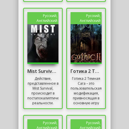
разработанной
экранизация
немецкими
одноименной
создателями.
книги Дмитрия
Игрок, не имея
Глуховского и...
Русский,
Русский,
имени и
Английский
Английский
прошлого,...
Mist Survival Репак от Механики
Готика 2 Темная Сага
Действие,
Готика 2 Темная
представленное в
Сага – это
Mist Survival,
пользовательская
происходит в
модификация,
постапокалиптической
привносящая в
реальности.
основную игру
Большая часть
изменения,
человечества
касающиеся, в
заразилась
основном,
загадочным
сюжета. Игроки
Русский,
Русский,
вирусом,...
испытают себя...
Английский
Английский