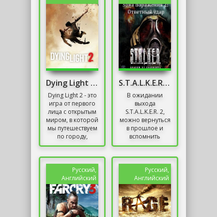
Dying Light 2 Stay Human Механики
S.T.A.L.K.E.R. Зона Поражения 2: Ответный удар
Dying Light 2 - это
В ожидании
игра от первого
выхода
лица с открытым
S.T.A.L.K.E.R. 2,
миром, в которой
можно вернуться
мы путешествуем
в прошлое и
по городу,
вспомнить
наводненному
классику. Для
зомби.
Теней
Постановка
Чернобыля есть
является
отличная
Русский,
Русский,
продолжением...
модификация
Английский
Английский
S.T.A.L.K.E.R.
Зона...