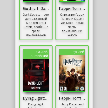
Gothic 1: Dark Secrets Mod/ Готика: Мрачные тайны
Гарри Поттер и Орден Феникса / Harry Potter and
Dark Secrets — это
Описание Гарри
долгожданный
Поттер и Орден
мод для игры
Феникса - пятая
Gothic, особенно
часть
среди
приключений
поклонников
юного
первой части. Его
волшебника по
разработка
имени Гарри
растянулась на
Поттер.
многие годы,
Вернувшись в
Русский,
Русский
вызывая...
Хогвартс, наш
Английский
герой...
Dying Light: Hellraid
Гарри Поттер и Дары Смерти: Часть 2
Dying Light:
Harry Potter and