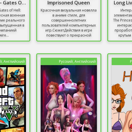
Call To Arms – Gates Of Hell: Ostfront
Imprisoned Queen
Long Li
Gates of Hell:
Красочная визуальная новелла
Интер
ресная военная
в аниме стиле, для
элементам
име реального
совершеннолетних
The Prince
 выпущенная в
пользователей компьютерных
интерак
компанией
игр.СюжетДействия в игре
проработ
ire...
повествуют о прекрасной
крутым 
девушке...
й, Английский
Русский, Английский
Р