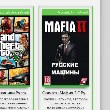
усский, Английский
Русский, Английский
ГТА 5 Механики Русская Версия
Скачать Мафия 2 С Русскими Машинами
прекрасный день в
Мафия 2 – это игра, в которой
осе; На выжженных
пользователь сможет
ицах кипит жизнь, и
погрузиться в атмосферу