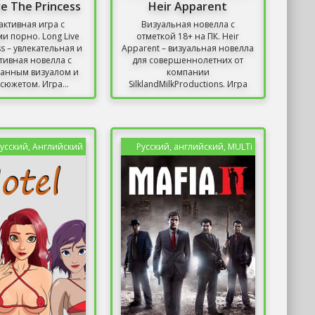
ve The Princess
Heir Apparent
активная игра с
Визуальная новелла с
и порно. Long Live
отметкой 18+ на ПК. Heir
ss – увлекательная и
Apparent – визуальная новелла
тивная новелла с
для совершеннолетних от
анным визуалом и
компании
сюжетом. Игра...
SilklandMilkProductions. Игра
появилась...
усский, Английский
Русский, английский, MULTi