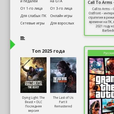
и педалей
на GTA
От 1-го лица
От 3-го лица
Call to Arms – 
Ostfront – инте
Для слабых ПК
Онлайн игры
стратегия в реж
времени на ПК,
Сетевые игры
Для взрослых
2021 году 
Barbedw
Топ 2025 года
Русски
Dying Light: The
The Last of Us
Beast + DLC
Part II
Последняя
Remastered
версия