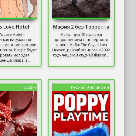
's Love Hotel
Мафия 2 без Торрента
's Love Hotel –
Mafia II для ПК является
еская визуальная
продолжением гангстерского
элементами эротики
экшена Mafia: The City of Lost
нтента. В игре будет
Heaven, разработанного в 2002
ровать молодая
году чешской студией Illusion...
енша Клара, в...
Русский
Русский, Английский