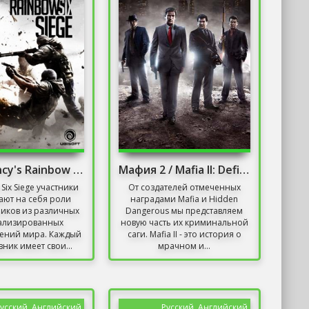
Tom Clancy's Rainbow Six: Siege (Репак)
Мафия 2 / Mafia II: Definitive Edition
Six Siege участники
От создателей отмеченных
ют на себя роли
наградами Mafia и Hidden
иков из различных
Dangerous мы представляем
ализированных
новую часть их криминальной
ений мира. Каждый
саги. Mafia II - это история о
ник имеет свои...
мрачном и...
усский, Английский
Русский, Английский