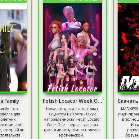
a Family
Fetish Locator Week One
amily - это
Новая визуальная новелла с
MADNESS: 
овелла для
акцентом на эротическую
инди-проек
олетних,
направленность. Fetish Locator
в полно
 историю об
Week One – первая глава из
Изн
, который по
трилогии визуальных новелл с
разра
тоятельств
эротической...
браузе