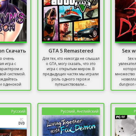
son Скачать
GTA 5 Remastered
Sex w
но очень
Для тех, кто никогда не слышал
Sex w
я игра с
о GTA, могу сказать, что это
увлекател
арактером и
игра с открытым миром. В
котор
вой системой.
предыдущих частях мы играли
множество 
ждайтесь
роль одного героя и
новелла
и одинокой
путешествовали...
dungeon c
оторая...
Русский
Русский, Английский
Р