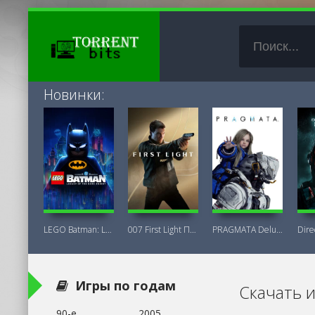
Новинки:
LEGO Batman: Legacy of the Dark Knight
007 First Light Последняя Версия
PRAGMATA Deluxe Edition
Игры по годам
Скачать 
90-е
2005