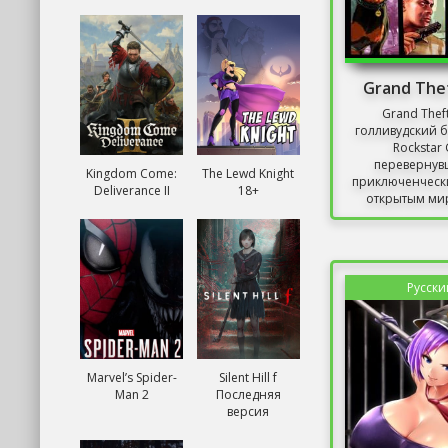
Grand The
Grand Theft
голливудский б
Rockstar
перевернув
Kingdom Come:
The Lewd Knight
приключенчески
Deliverance II
18+
открытым ми
обновлен
Русски
Marvel’s Spider-
Silent Hill f
Man 2
Последняя
версия