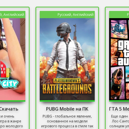
й, Английский
Русский, Английский
Р
y Скачать
PUBG Mobile на ПК
 и очень
PUBG - глобальное явление,
Еще один 
гра в жанре
основанное на модели
Лос-Сант
про молодого
игрового процесса в стиле так
солнцем ул