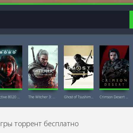
Directive 8020 Digital Deluxe Новая
The Witcher 3: Wild Hunt Witcher Online
Ghost of Tsushima DIRECTOR'S CUT + DLC
Crimson Desert Deluxe Edition
игры торрент бесплатно