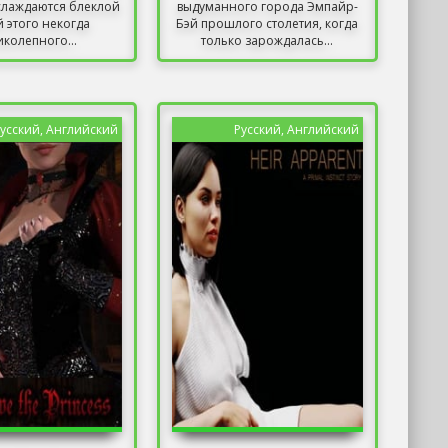
слаждаются блеклой
выдуманного города Эмпайр-
й этого некогда
Бэй прошлого столетия, когда
иколепного...
только зарождалась...
усский, Английский
Русский, Английский