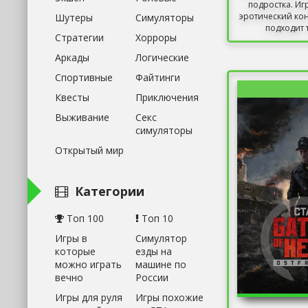
подростка. Иг
эротический кон
Шутеры
Симуляторы
подходит т
Стратегии
Хорроры
Аркады
Логические
Спортивные
Файтинги
Квесты
Приключения
Выживание
Секс
симуляторы
Открытый мир
Категории
Топ 100
Топ 10
Игры в
Симулятор
которые
езды на
можно играть
машине по
вечно
России
Игры для руля
Игры похожие