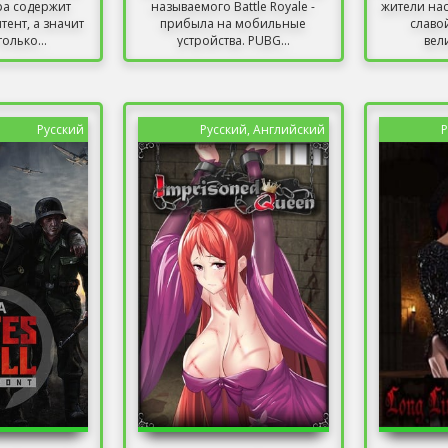
ра содержит
называемого Battle Royale -
жители на
тент, а значит
прибыла на мобильные
славо
олько...
устройства. PUBG...
вел
Русский
Русский, Английский
Р