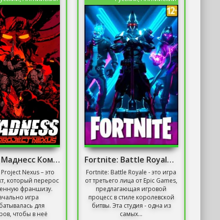
Скачать Маднесс Комбат Проект Нексус
Fortnite: Battle Royale на ПК
Project Nexus – это
Fortnite: Battle Royale - это игра
т, который перерос
от третьего лица от Epic Games,
ценную франшизу.
предлагающая игровой
ачально игра
процесс в стиле королевской
батывалась для
битвы. Эта студия - одна из
ров, чтобы в неё
самых...