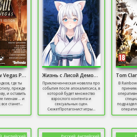
Fallout 3: New Vegas Русская Озвучка
Жизнь с Лисой Демоном Скачать Торрент
одков, где ты
Приключенческая новелла про
В Rainbow 
огилу, прежде
события после апокалипсиса, в
принима
кву, и оставить
которой будет множество
оперативн
е гиенам ... и
взрослого контента и
специ
 все станет...
сексуальных сцен.
подраздел
СюжетПротагонист игры...
оператив
й, Английский
Русский, Английский
Р