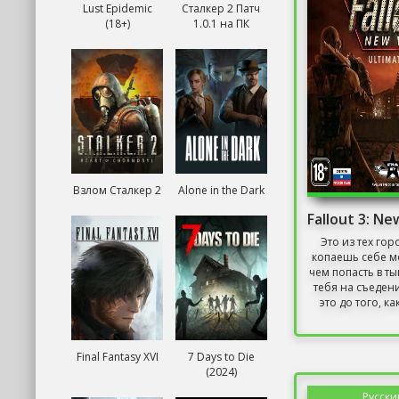
Lust Epidemic
Сталкер 2 Патч
(18+)
1.0.1 на ПК
Взлом Сталкер 2
Alone in the Dark
Это из тех гор
копаешь себе м
чем попасть в ты
тебя на съедени
это до того, как
Final Fantasy XVI
7 Days to Die
(2024)
Русски