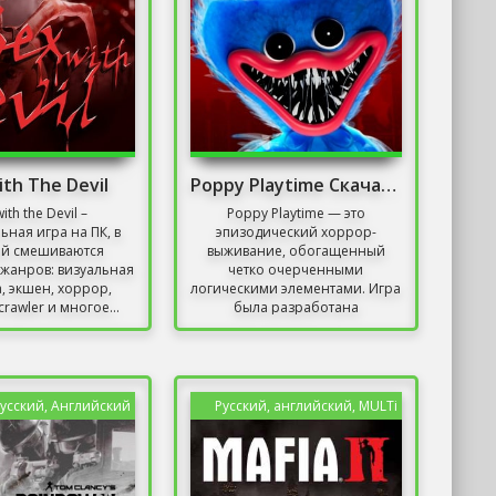
ith The Devil
Poppy Playtime Скачать Торрент
ith the Devil –
Poppy Playtime — это
ьная игра на ПК, в
эпизодический хоррор-
ой смешиваются
выживание, обогащенный
жанров: визуальная
четко очерченными
, экшен, хоррор,
логическими элементами. Игра
rawler и многое...
была разработана
независимой студией...
усский, Английский
Русский, английский, MULTi