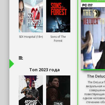
SEX Hospital (18+)
Sons of The
Forest
Топ 2023 года
The Deluc
The DeLuca f
визуальная н
совершенн
повествующая
одном человеке
стечению обс