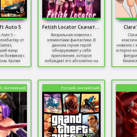
ft Auto 5
Fetish Locator Скачать Торрент
Clara
 Auto 5 –
Визуальная новелла с
Clara
локбастер от
элементами фантастики. В
классич
 Games,
данном случае герой
новелла с 
ший жанр
обнаруживает у себя
и порно-ко
х боевиков с
приложение, которое
фигури
ром. Кроме
побуждает его абсолютно на
бизнесм
ной...
любые действия....
й, Английский
Русский, Английский