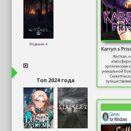
Ведьмак 4
Karryn s Pri
Жесткая, 
атмосферна
эротическим х
уникальной бое
СюжетНасла
Топ 2024 года
путешествиям
женщины, к