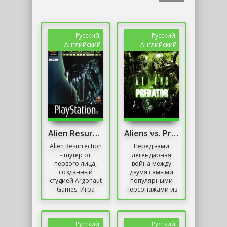
Русский,
Русский,
Английский
Английский
Alien Resurrection
Aliens vs. Predator
Alien Resurrection
Перед вами
- шутер от
легендарная
первого лица,
война между
созданный
двумя самыми
студией Argonaut
популярными
Games. Игра
персонажами из
создана по
экшенов SF. AvP
мотивам
предлагает 3
кинофильма 1997
потрясающие
года – Чужой:
одиночные
Русский,
Русский,