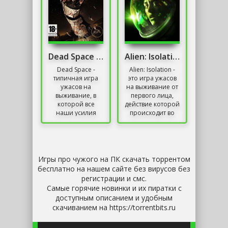
Dead Space Механики
Alien: Isolation
Dead Space -
Alien: Isolation -
типичная игра
это игра ужасов
ужасов на
на выживание от
выживание, в
первого лица,
которой все
действие которой
наши усилия
происходит во
подчинены
вселенной
поддержанию
сериала «Чужой».
жизни
За ее создание
контролируемого
отвечает...
персонажа. Во
Игры про чужого на ПК скачать торрентом
время игры мы...
бесплатно на нашем сайте без вирусов без
регистрации и смс.
Самые горячие новинки и их пиратки с
доступным описанием и удобным
скачиванием на https://torrentbits.ru