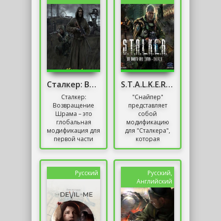
завершает...
Сталкер: Возвращение Шрама
S.T.A.L.K.E.R. - Зов Припяти. Снайпер
Сталкер:
"Снайпер"
Возвращение
представляет
Шрама – это
собой
глобальная
модификацию
модификация для
для "Сталкера",
первой части
которая
серии игр
значительно
S.T.A.L.K.E.R. –
изменяет
«Тень
игровой процесс,
Чернобыля».
акцентируя
Русский
Русский,
Пользователям
внимание на
Английский
предоставляется...
стелсе и
высокоточной...