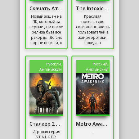
Скачать Атомик Харт На ПК
The Intoxicating Flavor
Новый экшен на
Красивая
ПК, который за
новелла для
первые дни после
совершеннолетних
релиза бьет все
пользователей в
рекорды. До сих
жанре эротики,
пор не поняли, о
поведает
чем идет речь?
историю
Это топовый
молодого парня,
проект Atomic
который
Heart от...
оказался на
Русский,
Русский,
острове без связи
Английский
Английский
с внешним...
Сталкер 2 Сердце Чернобыля / S.T.A.L.K.E.R. 2
Metro Awakening без VR на ПК
Игровая серия
...
S.T.A.L.K.E.R.