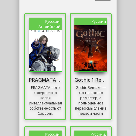
Русский,
Русский
Английский
PRAGMATA Deluxe Edition
Gothic 1 Remake Хотфикс 1.0.3 Последняя версия
PRAGMATA – это
Gothic Remake —
совершенно
это не просто
новая
ремастер, а
интеллектуальная
полноценное
собственность от
переосмысление
Capcom,
первой части
анонсированная
легендарной
с большой
RPG, целью
помпой для
которого
консолей нового
является
Русский,
Русский,