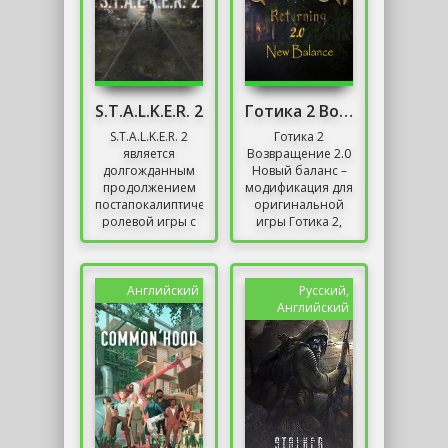
S.T.A.L.K.E.R. 2
Готика 2 Возвращение 2.0 Новый баланс
S.T.A.L.K.E.R. 2
Готика 2
является
Возвращение 2.0
долгожданным
Новый баланс –
продолжением
модификация для
постапокалиптической
оригинальной
ролевой игры с
игры Готика 2,
элементами
обновляющая
шутера от
механику
первого лица,
прокачки
разработанным
персонажа, о чем
Английский
Русский,
украинской...
и
Английский
свидетельствует...