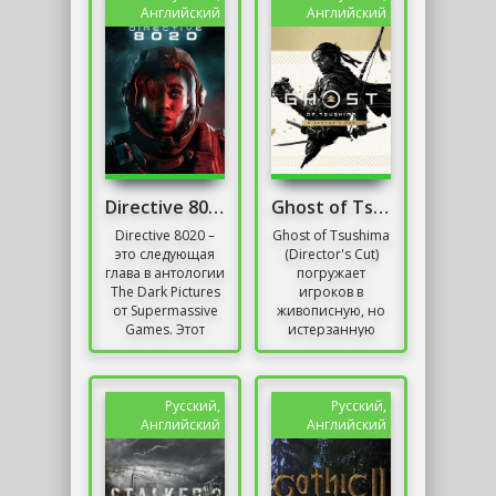
поколения....
сохранение духа
Английский
Английский
и...
Directive 8020 Digital Deluxe Новая версия
Ghost of Tsushima DIRECTOR'S CUT + DLC
Directive 8020 –
Ghost of Tsushima
это следующая
(Director's Cut)
глава в антологии
погружает
The Dark Pictures
игроков в
от Supermassive
живописную, но
Games. Этот
истерзанную
научно-
войной
фантастический
феодальную
хоррор
Японию 1274
переносит
года.
Русский,
Русский,
игроков в 2249...
Монгольская
Английский
Английский
орда вторглась
на...