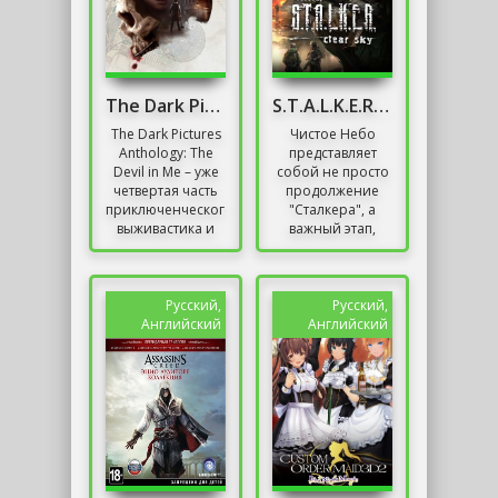
The Dark Pictures Anthology: The Devil In Me
S.T.A.L.K.E.R. - Чистое небо
The Dark Pictures
Чистое Небо
Anthology: The
представляет
Devil in Me – уже
собой не просто
четвертая часть
продолжение
приключенческого
"Сталкера", а
выживастика и
важный этап,
завершение
поднявший
первого сезона
серию на новый
The Dark Pictures...
уровень. Эта
модификация
Русский,
Русский,
стала знаковым...
Английский
Английский