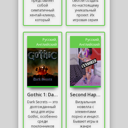
представляет
смогли создать
собой
по-настоящему
симпатичный
уникальный
хентай-кликер,
проект. Их
который
игровая серия
познакомит нас с
Сталкер живёт до
большим
сих пор.
количеством
Возможность
ярких девушек.
создавать
Русский,
Русский,
Разумеется, игра
модификации –
Английский
Английский
рассчитана на...
вот что...
Gothic 1: Dark Secrets Mod/ Готика: Мрачные тайны
Second Happiness
Dark Secrets — это
Визуальная
долгожданный
новелла с
мод для игры
элементами
Gothic, особенно
порно и инцест.
среди
Бывают игры в
поклонников
жанре