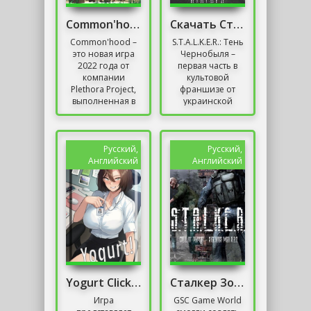
Common'hood
Скачать Сталкер Тень Чернобыля С Оружейным Паком
Common'hood –
S.T.A.L.K.E.R.: Тень
это новая игра
Чернобыля –
2022 года от
первая часть в
компании
культовой
Plethora Project,
франшизе от
выполненная в
украинской
жанре инди-
компании GSC
симулятора с
Game World. Пока
элементами
к выходу
выживания.
готовится
Русский,
Русский,
Здесь игроки
S.T.A.L.K.E.R. 2,...
Английский
Английский
смогут...
Yogurt Clicker
Сталкер Зов Припяти Sigerous mod 3.0
Игра
GSC Game World