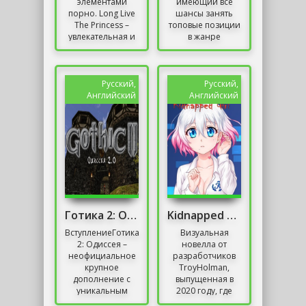
элементами
имеющий все
порно. Long Live
шансы занять
The Princess –
топовые позиции
увлекательная и
в жанре
интерактивная
эротических
новелла с
симуляторов.
проработанным
Разумеется,
визуалом и
аудитория у игры
Русский,
Русский,
крутым сюжетом.
строго 18+....
Английский
Английский
Игра...
Готика 2: Одиссея / Gothic 2: Odyssey
Kidnapped Girl
ВступлениеГотика
Визуальная
2: Одиссея –
новелла от
неофициальное
разработчиков
крупное
TroyHolman,
дополнение с
выпущенная в
уникальным
2020 году, где
сюжетом,
пользователи