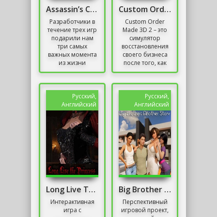
Assassin’s Creed: The Ezio Collection Механики
Custom Order Made 3D 2
Разработчики в
Custom Order
течение трех игр
Made 3D 2 – это
подарили нам
симулятор
три самых
восстановления
важных момента
своего бизнеса
из жизни
после того, как
великого воина и
его угробил
харизматичного
другой человек,
Убийцы, который
но передал во
в своей жизни
владение
Русский,
Русский,
прошел...
полностью...
Английский
Английский
Long Live The Princess
Big Brother Another Story Скачать
Интерактивная
Перспективный
игра с
игровой проект,