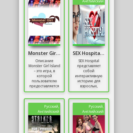
возможность...
порно,
Английский
эксгибиционизма...
Monster Girl Island
SEX Hospital (18+)
Описание
SEX Hospital
Monster Girl Island
представляет
– это игра, в
собой
которой
интерактивную
пользователю
историю для
предоставляется
взрослых,
по-настоящему
объединяющую
ощутить
медицинскую
возбуждение от
драму с
непристойного
увлекательной
Русский,
Русский,
контента...
романтикой....
Английский
Английский