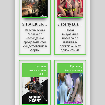
S.T.A.L.K.E.R. Чистое Небо - Война Группировок
Sisterly Lust 18+
Классический
Новая
"Сталкер"
визуальная
неожиданно
новелла об
продолжил свое
интимных
существование в
приключениях
форме
одной семьи.
обновленного
Описание Sisterly
"Чистого Неба".
Lust –
Разработчики не
увлекательная
ограничились
визуальная
Русский,
Русский,
простым
новелла от
английский,
Английский
ремастером;...
автора
MULTi
Perverteer,...