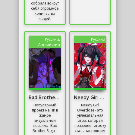
собрала вокруг
себя огромное
количество
людей.
Украинские
разработчики из
GSC смогли
создать проект со
Русский,
Русский
славянским
Английский
духом...
Bad Brother Saga
Needy Girl Overdose
Популярный
Needy Girl
проект на ПК в
Overdose - это
жанре
увлекательная
визуальной
игра, которая
новеллы. Bad
позволяет игроку
Brother Saga –
стать настоящим