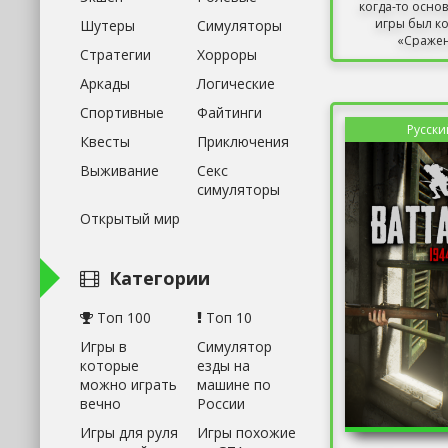
когда-то осно
игры был к
Шутеры
Симуляторы
«Сражени
Стратегии
Хорроры
Аркады
Логические
Спортивные
Файтинги
Русски
Квесты
Приключения
Выживание
Секс
симуляторы
Открытый мир
Категории
Топ 100
Топ 10
Игры в
Симулятор
которые
езды на
можно играть
машине по
вечно
России
Игры для руля
Игры похожие