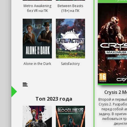
Metro Awakening
Between Beasts
без VR на ПК
(18+) на ПК
Alone in the Dark
Satisfactory
Crysis 2 
Топ 2023 года
Второй и первый
Crysis 2. Разраб
перед собой 
задачу. В ориги
любоваться т
джунгля