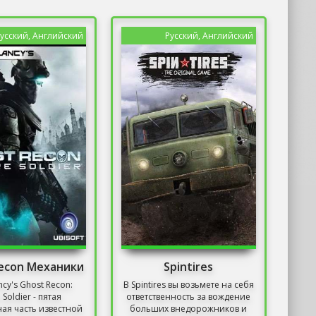
усский, Английский
Русский, Английский
econ Механики
Spintires
cy's Ghost Recon:
В Spintires вы возьмете на себя
 Soldier - пятая
ответственность за вождение
ая часть известной
больших внедорожников и