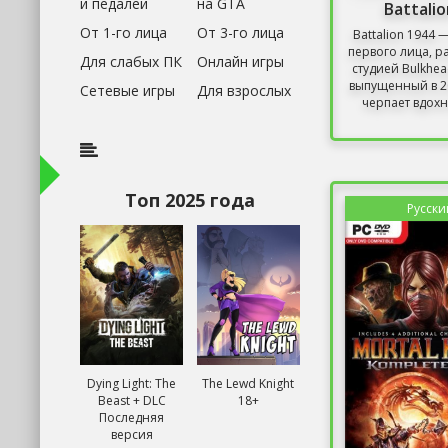
и педалей
на GTA
Battali
От 1-го лица
От 3-го лица
Battalion 1944 
первого лица, 
Для слабых ПК
Онлайн игры
студией Bulkhead
выпущенный в 20
Сетевые игры
Для взрослых
черпает вдохн
Топ 2025 года
Русски
Dying Light: The
The Lewd Knight
Beast + DLC
18+
Последняя
версия