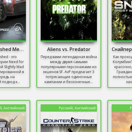
Shift 2: Unleashed Механики
Aliens vs. Predator
ashed - это
Перед вами легендарная война
Как прохо
рии Need for
между двумя самыми
Колумбии?
й Slightly Mad
популярными персонажами из
красочно,
нтированной в
экшенов SF. AvP предлагает 3
Граждан
ередь на
потрясающие одиночные
полностью
подход к...
кампании и бесконечные...
хао
й, Английский
Русский, Английский
Р