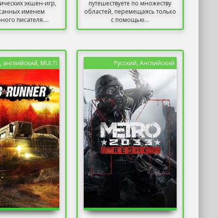
тических экшен-игр,
путешествуете по множеству
санных именем
областей, перемещаясь только
ного писателя....
с помощью...
, английский, MULTi
Русский, Английский