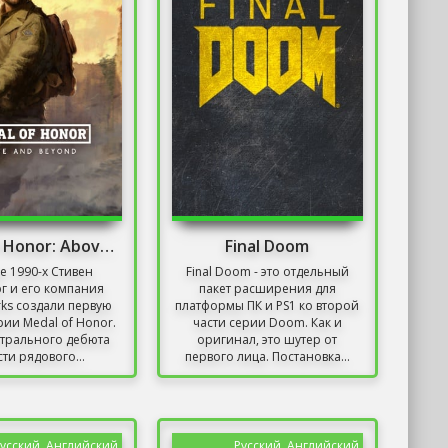
Medal of Honor: Above and Beyond
Final Doom
е 1990-х Стивен
Final Doom - это отдельный
г и его компания
пакет расширения для
ks создали первую
платформы ПК и PS1 ко второй
рии Medal of Honor.
части серии Doom. Как и
атрального дебюта
оригинал, это шутер от
ти рядового...
первого лица. Постановка...
усский, Английский
Русский, Английский