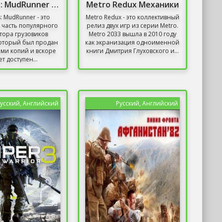
Spintires: MudRunner / Онлайн
Metro Redux Механики
s: MudRunner - это
Metro Redux - это коллективный
 часть популярного
релиз двух игр из серии Metro.
тора грузовиков
Metro 2033 вышла в 2010 году
 который был продан
как экранизация одноименной
ми копий и вскоре
книги Дмитрия Глуховского и...
ет доступен...
усский, Английский
Русский, Английский