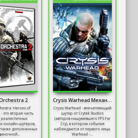
Orchestra 2
Crysis Warhead Механики
hestra: Heroes of
Crysis Warhead - впечатляющий
d - это вторая часть
шутер от Crytek Studios
 реалистичных
(авторов нашумевшего FPS Far
их онлайн-шутеров,
Cry), в котором события
з также дополненных
наблюдаются от первого лица.
диночной...
Warhead -...