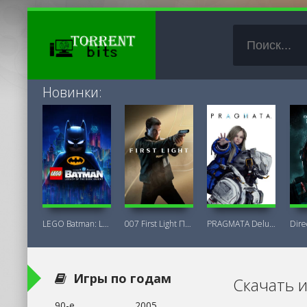
Новинки:
LEGO Batman: Legacy of the Dark Knight
007 First Light Последняя Версия
PRAGMATA Deluxe Edition
Игры по годам
Скачать 
90-е
2005