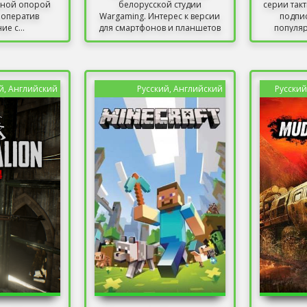
вной опорой
белорусской студии
серии так
ооператив
Wargaming. Интерес к версии
подпи
е с...
для смартфонов и планшетов
популяр
означал,...
й, Английский
Русский, Английский
Русский