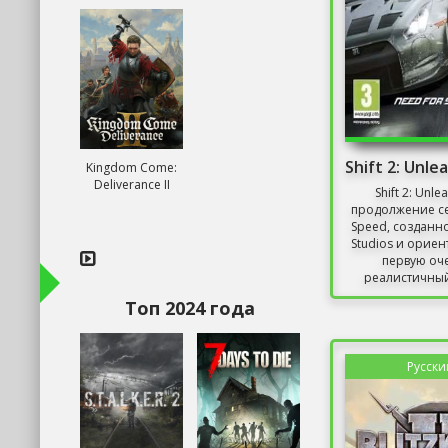
Kingdom Come:
Deliverance II
Shift 2: Unle
продолжение се
Speed, созданно
Studios и орие
первую оч
реалистичный 
Топ 2024 года
Русски