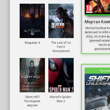
Mortal Kombat Ko
включает в себя 
игру, но и все 
данный момен
Ведьмак 4
The Last of Us
число в
Part II
дополните
Remastered
Русски
Silent Hill f
Marvel’s Spider-
Последняя
Man 2
версия