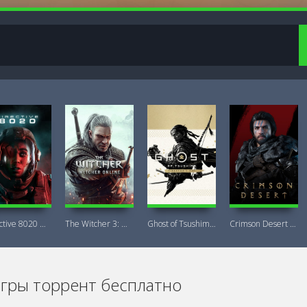
Directive 8020 Digital Deluxe Новая
The Witcher 3: Wild Hunt Witcher Online
Ghost of Tsushima DIRECTOR'S CUT + DLC
Crimson Desert Deluxe Edition
игры торрент бесплатно