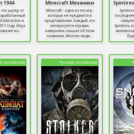
on 1944
Minecraft Механики
— это шутер от
Minecraft - одна из тех игр,
Spintire
разработанный
которые не нуждаются в
последняя
 Interactive и
представлении. Каждый, кто
симуля
17 году. Игра
интересуется играми,
Spintires,
овение из...
наверняка слышал об этом
миллиона
названии. Многие люди...
буд
й, Английский
Русский, Английский
Р