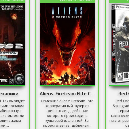
Механики
Aliens: Fireteam Elite Скачать Торрент
Red 
. Так выглядит
Описание Aliens: Fireteam - это
Red Orc
отчик поставил
кооперативный шутер от
Stalingra
амбициозную
третьего лица, действие
серии
нале мы могли
которого происходит в
тактическ
ропическими
культовой вселенной. За
на этот ра
ми,...
проект отвечает дебютная...
о