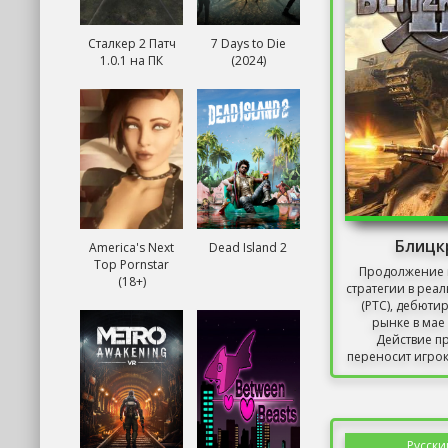
Сталкер 2 Патч
7 Days to Die
1.0.1 на ПК
(2024)
Блицк
America's Next
Dead Island 2
Top Pornstar
Продолжение 
(18+)
стратегии в реа
(РТС), дебюти
рынке в мае 
Действие п
переносит игрок
Русски