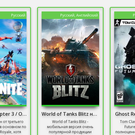
Русский
Русский, Английский
Р
Fortnite: Chapter 3 / Онлайн
World of Tanks Blitz на ПК
Ghost R
н от третьего
World of Tanks Blitz -
Tom Clan
 в основном по
мобильная версия очень
Future
Royale, хотя
популярной продукции
полноценн