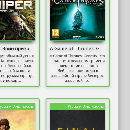
Снайпер: Воин призрак / Sniper: Ghost Warrior
A Game of Thrones: Genesis
дит обычный день в
A Game of Thrones: Genesis - это
 Конечно, не очень
стратегия в реальном времени
 особенно сейчас.
с элементами поворота.
ская война почти
Действие происходит в
 погрузила страну в
фэнтезийной стране Вестерос,
с и пожар....
известной по...
усский, Английский
Русский, Английский