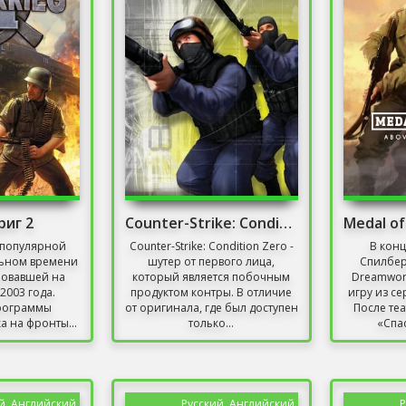
риг 2
Counter-Strike: Condition Zero Скачать
популярной
Counter-Strike: Condition Zero -
В конц
льном времени
шутер от первого лица,
Спилбер
ровавшей на
который является побочным
Dreamwor
2003 года.
продуктом контры. В отличие
игру из се
рограммы
от оригинала, где был доступен
После те
а на фронты...
только...
«Спас
й, Английский
Русский, Английский
Р