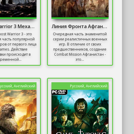
Ghost Warrior 3 Механики
Линия Фронта Афганистан 82
host Warrior 3 - это
Очередная часть знаменитой
 часть популярной
серии реалистичных военных
ров от первого лица
игр. В отличие от своих
Games. Действие
предшественников, создание
вки происходит в
Combat Mission Афганистан -
временной...
это...
усский, Английский
Русский, Английский