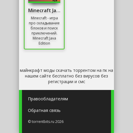
Minecraft Java Edition Скачать
Minecraft - игра
про складывание
блоков и поиск
приключений.
Minecraft Java
Edition
предлагает массу
возможностей:
новые способы
игры,
исследования...
майнкрафт моды скачать торрентом на пк на
нашем сайте бесплатно без вирусов без
регистрации и смс
Правообладателям
Обратная связь
© torrentbits.ru 2026