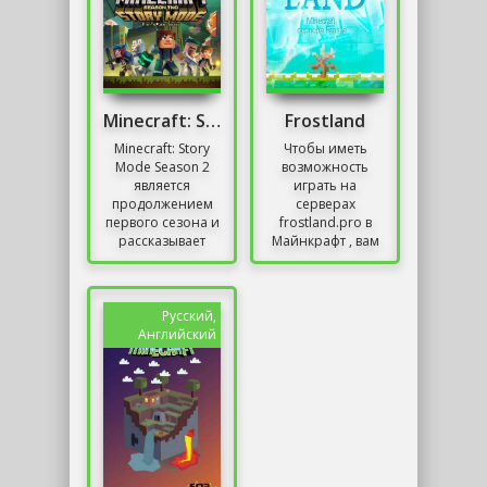
Minecraft: Story Mode Season 2 Episode 1-5
Frostland
Minecraft: Story
Чтобы иметь
Mode Season 2
возможность
является
играть на
продолжением
серверах
первого сезона и
frostland.pro в
рассказывает
Майнкрафт , вам
захватывающую
необходимо это
историю Джесси,
приложение.
главного героя
Только через
игры, и его
него вы включите
Русский,
друзей....
игру
Английский
необходимой...