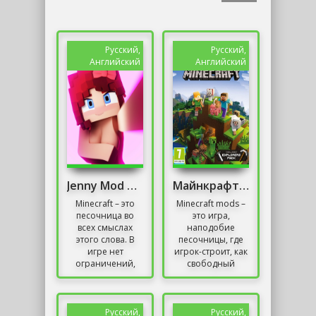
Русский,
Русский,
Английский
Английский
Jenny Mod Minecraft
Майнкрафт с модами
Minecraft – это
Minecraft mods –
песочница во
это игра,
всех смыслах
наподобие
этого слова. В
песочницы, где
игре нет
игрок-строит, как
ограничений,
свободный
игроки могут с
художник.Главная
самого начала
функция игры
заниматься
заработать как
своими делами и
можно больше
Русский,
Русский,