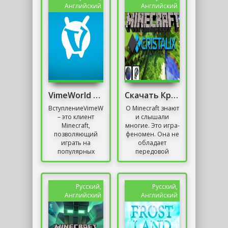
создавать...
очков , в...
Английский
Английский
VimeWorld Скачать
Скачать Кристаликс
ВступлениеVimeWorld
О Minecraft знают
– это клиент
и слышали
Minecraft,
многие. Это игра-
позволяющий
феномен. Она не
играть на
обладает
популярных
передовой
серверах со
графикой и не
специальными
имеет
особенностями
захватывающего
игрового
сюжета. Ей
Русский,
Русский,
процесса и...
хватило
Английский
Английский
несколько...