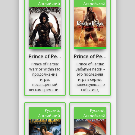
принять...
Английский
Английский
Prince of Persia: Warrior Within
Prince of Persia: The Forgotten Sands
Prince of Persia:
Prince of Persia:
Warrior Within это
Забытые пески –
продолжение
это последняя
игры,
игра в серии,
посвященной
повествующая о
пескам времени –
событиях,
Prince of Persia:
произошедших
The Sands of Time.
между The Sands
В отличие от
of Time и Warrior
оригинала,...
Within. Также,...
Русский,
Русский,
Английский
Английский