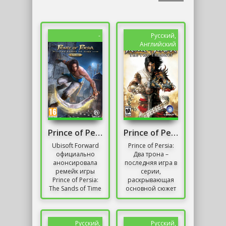
-
Русский,
Английский
Prince of Persia: The Sands of Time Remake
Prince of Persia: The Two Thrones
Ubisoft Forward
Prince of Persia:
официально
Два трона –
анонсировала
последняя игра в
ремейк игры
серии,
Prince of Persia:
раскрывающая
The Sands of Time
основной сюжет
2003 года. Это
проектов от
первая крупная
Ubisoft. На этот
игра в несколько
раз, протагонисту
забытой серии...
предстоит
Русский,
Русский,