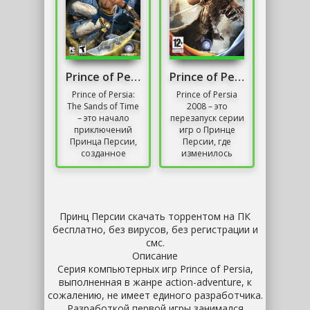
Prince of Persia: The Sands of Time
Prince of Persia
Prince of Persia:
Prince of Persia
The Sands of Time
2008 – это
– это начало
перезапуск серии
приключений
игр о Принце
Принца Персии,
Персии, где
созданное
изменилось
Ubisoft и
множество
предоставляющее
аспектов
игроку
игрового
погружение в
процесса. И тем
мир, где...
более,
Принц Персии скачать торрентом на ПК
изменился
бесплатно, без вирусов, без регистрации и
сюжет,...
смс.
Описание
Серия компьютерных игр Prince of Persia,
выполненная в жанре action-adventure, к
сожалению, не имеет единого разработчика.
Разработкой первой игры занимался