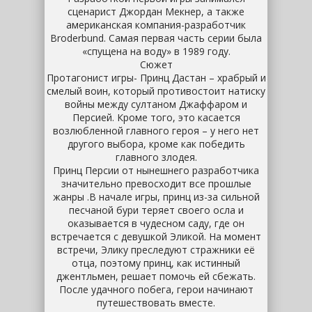
сценарист Джордан Мекнер, а также
американская компания-разработчик
Broderbund. Самая первая часть серии была
«спущена на воду» в 1989 году.
Сюжет
Протагонист игры- Принц Дастан – храбрый и
смелый воин, который противостоит натиску
войны между султаном Джаффаром и
Персией. Кроме того, это касается
возлюбленной главного героя – у него нет
другого выбора, кроме как победить
главного злодея.
Принц Персии от нынешнего разработчика
значительно превосходит все прошлые
жанры .В начале игры, принц из-за сильной
песчаной бури теряет своего осла и
оказывается в чудесном саду, где он
встречается с девушкой Эликой. На момент
встречи, Элику преследуют стражники её
отца, поэтому принц, как истинный
джентльмен, решает помочь ей сбежать.
После удачного побега, герои начинают
путешествовать вместе.