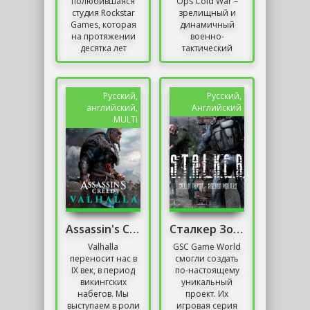
полюбившаяся
Ops Cold War –
студия Rockstar
зрелищный и
Games, которая
динамичный
на протяжении
военно-
десятка лет
тактический
радует фанатов
боевик с
шедеврами GTA,
реалистичной
снова дала о себе
физикой,
знать в лучшем
знакомыми
Русский,
Русский,
свете....
состязательными
английский,
Английский
механиками и...
MULTi
Assassin's Creed Valhalla - Complete Edition
Сталкер Зов Припяти Sigerous mod 3.0
Valhalla
GSC Game World
переносит нас в
смогли создать
IX век, в период
по-настоящему
викингских
уникальный
набегов. Мы
проект. Их
выступаем в роли
игровая серия