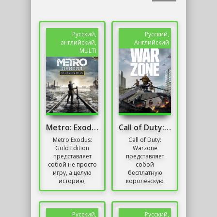
Русский,
Русский,
английский,
Английский
MULTi
Metro: Exodus - Gold Edition / DLC Sam's Story /
Call of Duty: Warzone 2.0
Metro Exodus:
Call of Duty:
Gold Edition
Warzone
представляет
представляет
собой не просто
собой
игру, а целую
бесплатную
историю,
королевскую
раскрытую через
битву, вызвавшую
атмосферные
настоящий
локации,
фурор в жанре
увлекательный
шутеров от
Русский,
Русский,