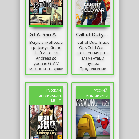
GTA: San Andreas "Реалистичная графика"
Call of Duty: Black Ops Cold War / Онлайн
ВступлениеПовысить
Call of Duty: Black
графику в Grand
Ops Cold War –
Theft Auto: San
это военная рпг с
Andreas до
элементами
уровня GTA V
шутера.
можно и это даже
Продолжение
не сон, а
прошлых частей
реальность.
снова включает в
Благодаря
себя погружение
модификации
в эпоху
Русский,
Русский,
на...
холодной...
английский,
Английский
MULTi