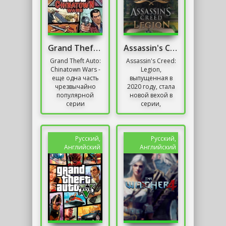
Grand Theft Auto: Chinatown Wars
Assassin's Creed Legion
Grand Theft Auto:
Assassin's Creed:
Chinatown Wars -
Legion,
еще одна часть
выпущенная в
чрезвычайно
2020 году, стала
популярной
новой вехой в
серии
серии,
гангстерских
перенесшей нас
боевиков,
в Лондон времен
изначально
Римской
созданных для
империи.
Русский,
Русский,
консоли Nintendo
Впервые в
Английский
Английский
DS....
истории...