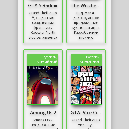
GTA 5 Radmir
The Witcher 4 Репак от Хаттаба
Grand Theft Auto
Ведьмак 4 -
V, созданная
долгожданное
создателями
продолжение
франшизы
культовой игры.
Rockstar North
Разработчики
Studios, является
вполную
самой
занимаются им,
масштабной и
после окончания
амбициозной
работы над
игрой на
Киберпанком.
Русский,
Русский,
сегодняшний
Ознакомьтесь с...
Английский
Английский
день. Grand...
Among Us 2
GTA: Vice City
Among Us 2-
Grand Theft Auto:
продолжение
Vice City –