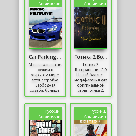
сюжет и
первого лица. В
Английский
Английский
богатый...
отличие от...
Car Parking Multiplayer
Готика 2 Возвращение 2.0 Новый баланс
Многопользовательский
Готика 2
режим в
Возвращение 2.0
открытом мире,
Новый баланс –
автонастройка.
модификация для
Свободная
оригинальной
ходьба: больше,
игры Готика 2,
чем просто
обновляющая
парковка! Тысячи
механику
игроков ждали.
прокачки
Присоединяйтесь
персонажа, о чем
Русский,
Русский,
к...
и
Английский
Английский
свидетельствует...