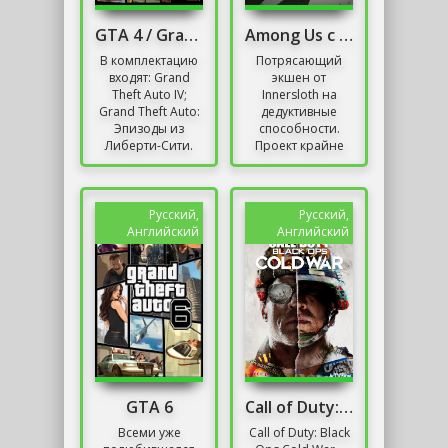
GTA 4 / Grand Theft Auto IV - Complete Edition
Among Us с читами
В комплектацию
Потрясающий
входят: Grand
экшен от
Theft Auto IV;
Innersloth на
Grand Theft Auto:
дедуктивные
Эпизоды из
способности.
Либерти-Сити.
Проект крайне
Новая часть
популярный в
Grand Theft Auto,
2020 году,
согласно многим
который получил
рейтингам,...
множество
Русский,
Русский,
разных премий
Английский
Английский
и...
GTA 6
Call of Duty: Black Ops Cold War
Всеми уже
Call of Duty: Black