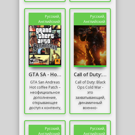
деяния
жители
преступников,
наслаждаются
которые
блеклой славой
занимаются
этого некогда
Русский,
Русский,
разными делами
великолепного...
Английский
Английский
с собственными...
GTA SA - Hot Coffee
Call of Duty: Black Ops Cold War Репак от Механики
GTA San Andreas
Call of Duty: Black
Hot coffee Patch –
Ops Cold War -
неофициальное
это
дополнение,
захватывающий,
открывающее
динамичный
доступ к контенту,
военно-
помеченного
тактический экшн
тегом 18+ и
с реалистичной
посвященного
физикой,
преимущественно...
знакомыми
Русский,
Русский,
соревновательными...
Английский
Английский