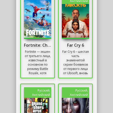
игра...
Английский
Fortnite: Chapter 3 / Онлайн
Far Cry 6
Fortnite — экшен
Far Cry 6 – шестая
от третьего лица,
часть
известный в
знаменитой
основном по
серии боевиков
режиму Battle
от первого лица
Royale, хотя
от Ubisoft, вновь
когда-то
повышающий
основной
планку качества.
опорой игры был
Кроме эпичных
кооператив
перестрелок со...
Русский,
Русский,
«Сражение с...
Английский
Английский