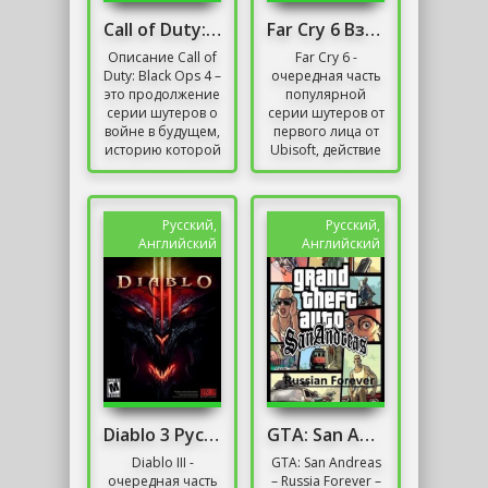
Call of Duty: Black Ops 4 / Онлайн
Far Cry 6 Взлом
Описание Call of
Far Cry 6 -
Duty: Black Ops 4 –
очередная часть
это продолжение
популярной
серии шутеров о
серии шутеров от
войне в будущем,
первого лица от
историю которой
Ubisoft, действие
развивает
которой
линейка игр Black
разворачивается
Ops от Infinity...
в открытом мире.
Шестая,...
Русский,
Русский,
Английский
Английский
Diablo 3 Русская Версия Механики 2019
GTA: San Andreas – Russia Forever
Diablo III -
GTA: San Andreas
очередная часть
– Russia Forever –