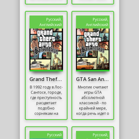
Эвора, воина,
Сталкер живёт до
покидающего
сих пор.
свою родную
Возможность
Норвегию в
создавать
Русский,
Русский,
поисках новой...
модификации –
Английский
Английский
вот что...
Grand Theft Auto San Andreas Русская Озвучка
GTA San Andreas На Телефон
В 1992 году в Лос-
Многие считают
Сантосе, городе,
игры GTA
где преступность
абсолютной
расцветает
классикой - по
подобно
крайней мере,
сорнякам на
когда речь идет о
заброшенных
GTA III, GTA Vice
участках, вас
City и GTA San
ожидает GTA: San
Andreas. GTA III
Andreas. Эта
первой вошла в...
Русский
Русский,