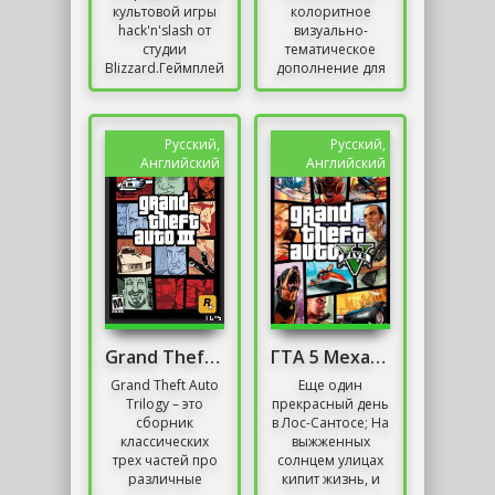
культовой игры
колоритное
hack'n'slash от
визуально-
студии
тематическое
Blizzard.ГеймплейКак
дополнение для
и в предыдущих
оригинальной
играх серии, игра
версии Grand
в Diablo III
Theft Auto: San
начинается с...
Andreas,
Русский,
Русский,
добавляющее в...
Английский
Английский
Grand Theft Auto Trilogy
ГТА 5 Механики Русская Версия
Grand Theft Auto
Еще один
Trilogy – это
прекрасный день
сборник
в Лос-Сантосе; На
классических
выжженных
трех частей про
солнцем улицах
различные
кипит жизнь, и