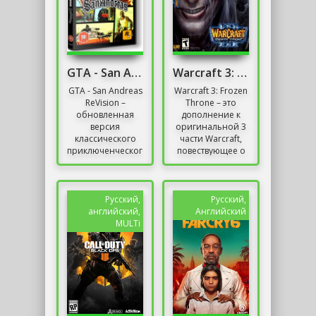
GTA - San Andreas 2020 Remastered
Warcraft 3: Frozen Throne [v.1.26a] (2003) + DOTA
GTA - San Andreas
Warcraft 3: Frozen
ReVision –
Throne – это
обновленная
дополнение к
версия
оригинальной 3
классического
части Warcraft,
приключенческого
повествующее о
боевика от
продолжении
Rockstar Games,
истории,
разрабатываемая
связанной с
неофициальной
Артасом и
Русский,
Русский,
командой...
другими...
английский,
Английский
MULTi