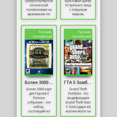
суперпопулярной
культовый шутер
логической
от третьего лица
головоломки на
с открытым
выживание по
миром,
принципу
запутанным
настольной игры
сюжетным
«Мафия». Первая
повествованием
часть была
и
Русский,
Русский,
выпущена в
неограниченной
Английский
Английский
2018,...
свободой...
Более 3000 карт для Героев 3 Полное собрание
ГТА 5 Зомби Апокалипсис
Более 3000 карт
Grand Theft
для Героев 3
Zombies - это
Полное
модификация
собрание – это
Grand Theft Auto
набор,
V. Благодаря ей
состоящий из
игроки могут на
множества
мгновение