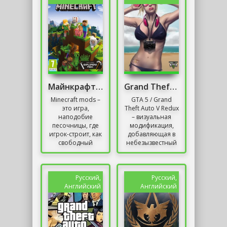
Майнкрафт с модами
Grand Theft Auto V Redux
Minecraft mods –
GTA 5 / Grand
это игра,
Theft Auto V Redux
наподобие
– визуальная
песочницы, где
модификация,
игрок-строит, как
добавляющая в
свободный
небезызвестный
художник.Главная
голливудский
функция игры
блокбастер от
заработать как
Rockstar Games
можно больше
коллекцию
Русский,
Русский,
очков , в...
новых...
Английский
Английский