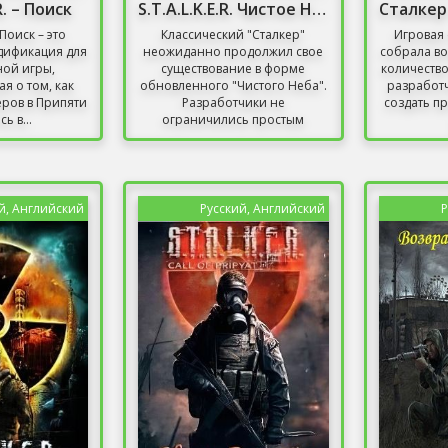
R. – Поиск
S.T.A.L.K.E.R. Чистое Небо - Война Группировок
– Поиск – это
Классический "Сталкер"
Игровая с
дификация для
неожиданно продолжил свое
собрала во
ой игры,
существование в форме
количество
я о том, как
обновленного "Чистого Неба".
разработч
еров в Припяти
Разработчики не
создать п
ь в...
ограничились простым
ремастером;...
й, Английский
Русский, Английский
Р