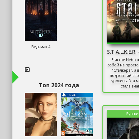
Ведьмак 4
Чистое Небо п
собой не прост
"Сталкера", а 
поднявший сер
уровень. Эта 
Топ 2024 года
стала зна
Русски