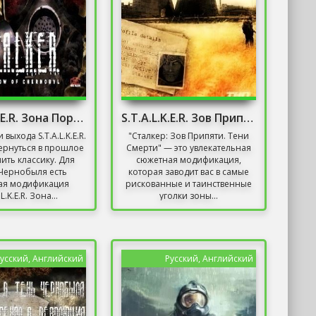
S.T.A.L.K.E.R. Зона Поражения 2: Ответный удар
S.T.A.L.K.E.R. Зов Припяти - Под прикрытием
выхода S.T.A.L.K.E.R.
"Сталкер: Зов Припяти. Тени
ернуться в прошлое
Смерти" — это увлекательная
ить классику. Для
сюжетная модификация,
Чернобыля есть
которая заводит вас в самые
ая модификация
рискованные и таинственные
.L.K.E.R. Зона...
уголки зоны...
усский, Английский
Русский, Английский