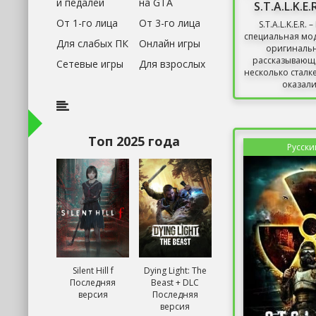
и педалей
на GTA
S.T.A.L.K.E.
От 1-го лица
От 3-го лица
S.T.A.L.K.E.R. 
специальная мо
Для слабых ПК
Онлайн игры
оригинальн
рассказывающа
Сетевые игры
Для взрослых
несколько сталк
оказалис
Топ 2025 года
Русски
Silent Hill f
Dying Light: The
Последняя
Beast + DLC
версия
Последняя
версия