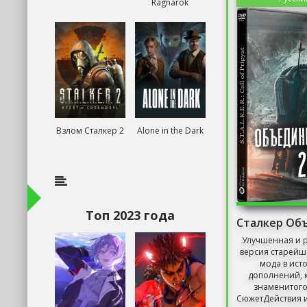
Ragnarok
Взлом Сталкер 2
Alone in the Dark
Топ 2023 года
Улучшенная и 
версия старейш
мода в ист
дополнений, 
знаменитого
СюжетДействия 