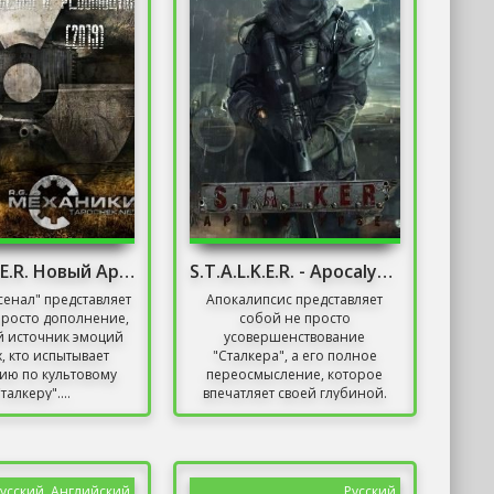
S.T.A.L.K.E.R. Новый Арсенал 6. Революция
S.T.A.L.K.E.R. - Apocalypse
енал" представляет
Апокалипсис представляет
просто дополнение,
собой не просто
 источник эмоций
усовершенствование
х, кто испытывает
"Сталкера", а его полное
ию по культовому
переосмысление, которое
талкеру"....
впечатляет своей глубиной.
Разработчики...
усский, Английский
Русский