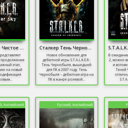
S.T.A.L.K.E.R. - Чистое небо
Сталкер Тень Чернобыля 1.0004 Скачать Торрент
редставляет
Новое обновление для
В ожидании 
о продолжение
дебютной игры S.T.A.L.K.E.R.:
2, можно в
важный этап,
Тень Чернобыля, вышедшей
и вспомн
ию на новый
для ПК в 2007 году. Тень
Теней 
модификация
Чернобыля – дебютная игра на
отличн
ковым...
ПК в жанре ролевой...
S.T.A
й, Английский
Русский, Английский
Р