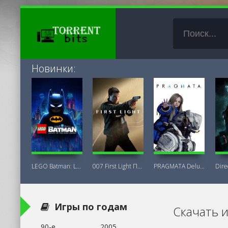
Новинки:
LEGO Batman: Legacy of the Dark Knight
007 First Light Последняя Версия
PRAGMATA Deluxe Edition
Игры по годам
Скачать 
90-е
2005