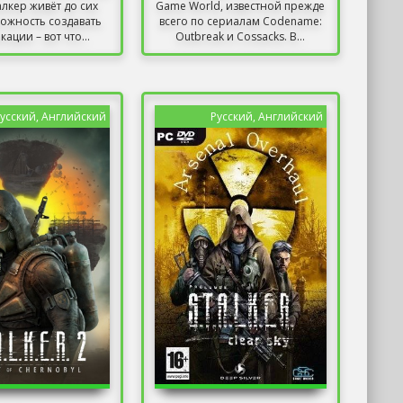
алкер живёт до сих
Game World, известной прежде
ожность создавать
всего по сериалам Codename:
ации – вот что...
Outbreak и Cossacks. В...
усский, Английский
Русский, Английский