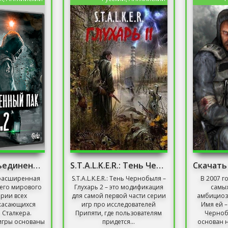
Сталкер Объединенный Пак 2.2
S.T.A.L.K.E.R.: Тень Чернобыля – Глухарь 2
расширенная
S.T.A.L.K.E.R.: Тень Чернобыля –
В 2007 г
его мирового
Глухарь 2 – это модификация
самы
ории всех
для самой первой части серии
амбициозн
касающихся
игр про исследователей
Имя ей – 
 Сталкера.
Припяти, где пользователям
Черноб
игры основаны
придется...
основан н