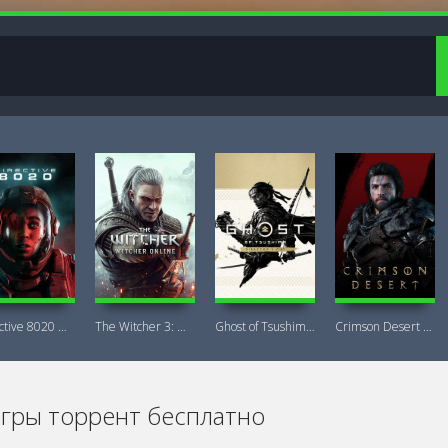
Directive 8020 Digital Deluxe Новая
The Witcher 3: Wild Hunt Witcher Online
Ghost of Tsushima DIRECTOR'S CUT + DLC
Crimson Desert Deluxe Edition
игры торрент бесплатно