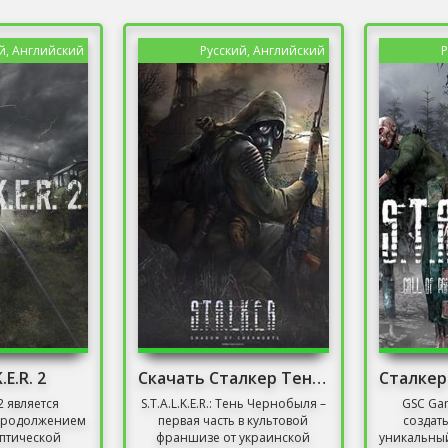
й, Английский
Русский, Английский
Р
.E.R. 2
Скачать Сталкер Тень Чернобыля С Оружейным Паком
. 2 является
S.T.A.L.K.E.R.: Тень Чернобыля –
GSC Ga
продолжением
первая часть в культовой
создат
птической
франшизе от украинской
уникальный