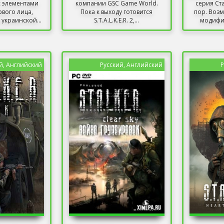
с элементами
компании GSC Game World.
серия Ст
рвого лица,
Пока к выходу готовится
пор. Возм
украинской...
S.T.A.L.K.E.R. 2,...
модифик
й, Английский
Русский, Английский
Р