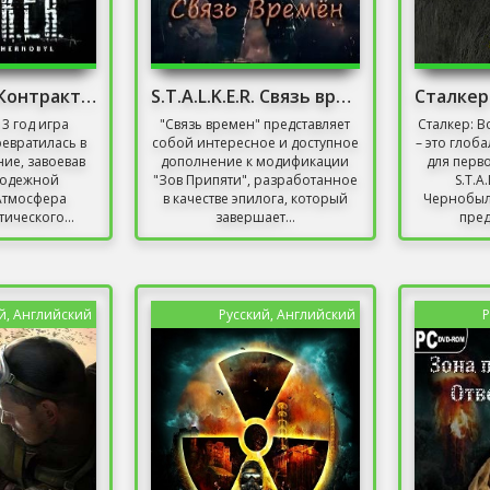
S.T.A.L.K.E.R. Контракт на плохую жизнь. Эффект
S.T.A.L.K.E.R. Связь времен
13 год игра
"Связь времен" представляет
Сталкер: 
 превратилась в
собой интересное и доступное
– это глоб
ние, завоевав
дополнение к модификации
для перв
лодежной
"Зов Припяти", разработанное
S.T.A
Атмосфера
в качестве эпилога, который
Чернобыл
ического...
завершает...
пред
й, Английский
Русский, Английский
Р