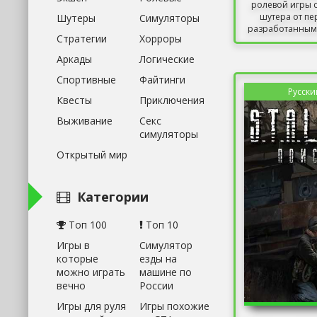
ролевой игры 
шутера от пе
Шутеры
Симуляторы
разработанным 
Стратегии
Хорроры
Аркады
Логические
Спортивные
Файтинги
Русски
Квесты
Приключения
Выживание
Секс
симуляторы
Открытый мир
Категории
Топ 100
Топ 10
Игры в
Симулятор
которые
езды на
можно играть
машине по
вечно
России
Игры для руля
Игры похожие