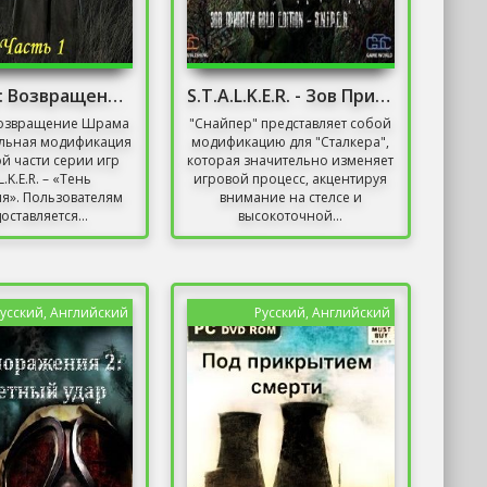
Сталкер: Возвращение Шрама
S.T.A.L.K.E.R. - Зов Припяти. Снайпер
Возвращение Шрама
"Снайпер" представляет собой
альная модификация
модификацию для "Сталкера",
ой части серии игр
которая значительно изменяет
.L.K.E.R. – «Тень
игровой процесс, акцентируя
я». Пользователям
внимание на стелсе и
оставляется...
высокоточной...
усский, Английский
Русский, Английский