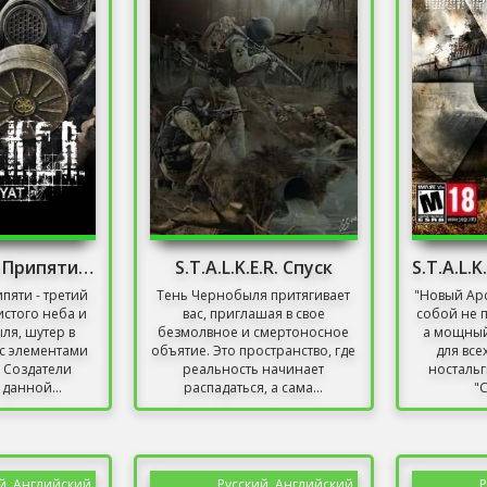
Сталкер Зов Припяти без Торрента
S.T.A.L.K.E.R. Спуск
пяти - третий
Тень Чернобыля притягивает
"Новый Арс
истого неба и
вас, приглашая в свое
собой не 
ля, шутер в
безмолвное и смертоносное
а мощный
с элементами
объятие. Это пространство, где
для все
. Создатели
реальность начинает
ностальг
данной...
распадаться, а сама...
"С
й, Английский
Русский, Английский
Р