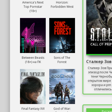
America's Next
Horizon:
Top Pornstar
Forbidden West
(18+)
Between Beasts
Sons of The
(18+) на ПК
Forest
Сталкер Зов При
эпизод после Ч
тени Чернобы
открытом мире 
хорора и рпг
отличились 
Final Fantasy XVI
God of War:
Русски