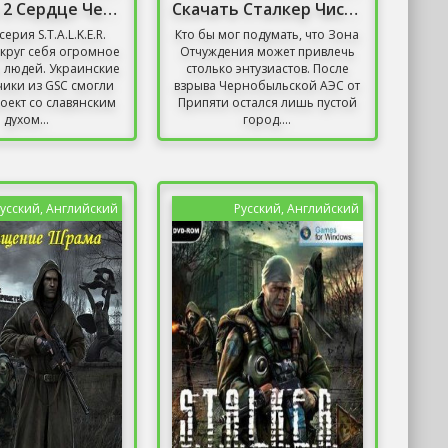
Сталкер 2 Сердце Чернобыля / S.T.A.L.K.E.R. 2
Скачать Сталкер Чистое Небо С Оружейным Паком
ерия S.T.A.L.K.E.R.
Кто бы мог подумать, что Зона
круг себя огромное
Отчуждения может привлечь
 людей. Украинские
столько энтузиастов. После
ики из GSC смогли
взрыва Чернобыльской АЭС от
роект со славянским
Припяти остался лишь пустой
духом...
город....
усский, Английский
Русский, Английский