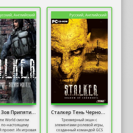
усский, Английский
Русский, Английский
Сталкер Зов Припяти Sigerous mod 3.0
Сталкер Тень Чернобыля без Торрента
me World смогли
Трехмерный экшн с
ь по-настоящему
элементами ролевой игры,
 проект. Их игровая
созданный командой GCS