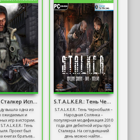
Скачать Сталкер Исполнитель Желаний
S.T.A.L.K.E.R.: Тень Чернобыля – Народная Солянка
оду вышла одна из
S.T.A.L.K.E.R.: Тень Чернобыля –
х ожидаемых и
Народная Солянка –
ых игр в истории.
популярная модификация 2010
S.T.A.L.K.E.R.: Тень
года для дебютной игры про
ыля. Проект был
Сталкера. На сегодняшний
а книгах братьев...
день можно найти...