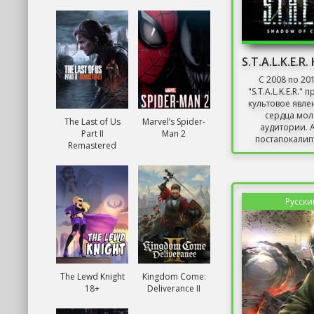
С 2008 по 20
"S.T.A.L.K.E.R."
культовое явле
сердца мо
The Last of Us
Marvel’s Spider-
аудитории. 
Part II
Man 2
постапокалипт
Remastered
Русски
The Lewd Knight
Kingdom Come:
18+
Deliverance II