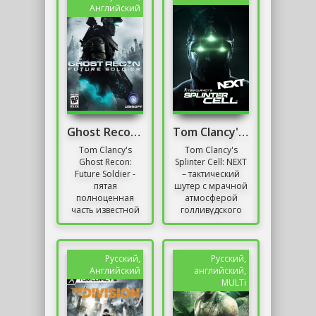
серии Ghost
Английский
Recon:
Wildlands....
Ghost Recon Механики
Tom Clancy's Splinter Cell: NEXT
Tom Clancy's
Tom Clancy's
Ghost Recon:
Splinter Cell: NEXT
Future Soldier -
– тактический
пятая
шутер с мрачной
полноценная
атмосферой
часть известной
голливудского
серии
блокбастера,
тактических
запутанными
экшен-игр,
многоуровневыми
подписанных
локациями и...
Русский,
Русский,
именем
Английский
английский,
популярного
MULTi
писателя....