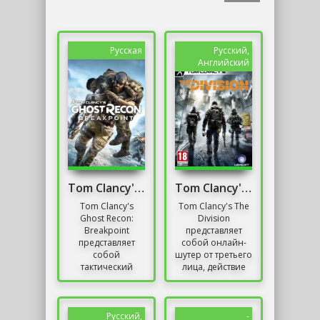
Русская
Русский,
Английский
Tom Clancy's Ghost Recon: Breakpoint
Tom Clancy's The Division
Tom Clancy's
Tom Clancy's The
Ghost Recon:
Division
Breakpoint
представляет
представляет
собой онлайн-
собой
шутер от третьего
тактический
лица, действие
шутер от третьего
которого
лица,
происходит в
являющийся
постапокалиптическом
продолжением
Нью-Йорке,...
Русский,
-