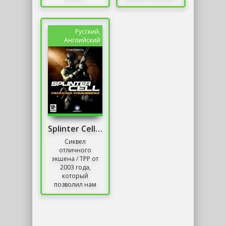
Харизматичная
учетом основных
мексиканская
аппаратных
бизнес-леди Ла
платформ,
Кабра взяла под
продолжение
Русский,
свой контроль...
серии, которая
Английский
началась...
Splinter Cell: Pandora Tomorrow
Сиквел
отличного
экшена / TPP от
2003 года,
который
позволил нам
сыграть роль
Сэма Фишера -
секретного
агента, члена