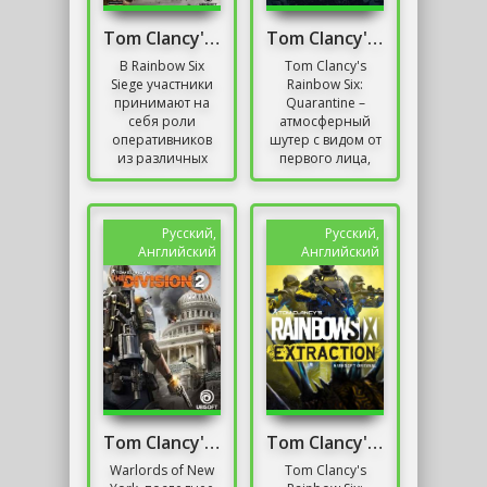
Tom Clancy's Rainbow Six: Siege (Репак)
Tom Clancy's Rainbow Six: Quarantine
В Rainbow Six
Tom Clancy's
Siege участники
Rainbow Six:
принимают на
Quarantine –
себя роли
атмосферный
оперативников
шутер с видом от
из различных
первого лица,
специализированных
экспериментальными
подразделений
состязательными
мира. Каждый
механиками
оперативник
формата PvP и...
Русский,
Русский,
имеет свои...
Английский
Английский
Tom Clancy's The Division 2: Warlords of New York
Tom Clancy's Rainbow Six: Extraction Скачать
Warlords of New
Tom Clancy's