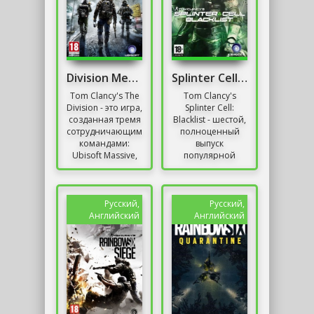
Division Механики
Splinter Cell: Blacklist
Tom Clancy's The
Tom Clancy's
Division - это игра,
Splinter Cell:
созданная тремя
Blacklist - шестой,
сотрудничающими
полноценный
командами:
выпуск
Ubisoft Massive,
популярной
Ubisoft Reflections
серии экшн-игр с
и Ubisoft Red
Сэмом Фишером
Storm. Впервые...
в главной роли.
Ubisoft Toronto,...
Русский,
Русский,
Английский
Английский