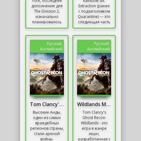
York, последнее
Rainbow Six:
дополнение для
Extraction (ранее
The Division 2,
с подзаголовком
изначально
Quarantine) — это
планировалось
следующая часть
дебютировать
длинной серии,
сегодня, 3 марта
посвященной
2020 года. С
международному
самого начала
формированию...
Русский,
Русский,
было...
Английский
Английский
Tom Clancy's Ghost Recon Wildlands
Wildlands Механики
Высокие Анды,
Tom Clancy's
один из самых
Ghost Recon:
враждебных
Wildlands - это
регионов страны,
игра в жанре
стали ареной
экшн,
войны.
разработанная с