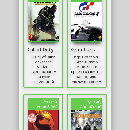
Call of Duty Advanced Warfare
Gran Turismo 4
В Call of Duty:
Игры из серии
Advanced
Gran Turismo
Warfare,
относятся к
одиннадцатом
производственным
выпуске
категориям,
знаменитой
увеличивающим
серии,
продажи
разработчики
консолей. По
предлагают
оценкам, всего
игрокам
было продано 30
Русский,
Русский,
погрузиться в
миллионов
Английский
Английский
футуристическую
копий...
реальность,...