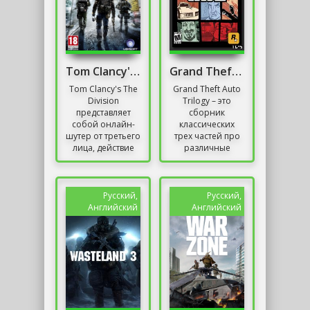
Tom Clancy's The Division
Grand Theft Auto Trilogy
Tom Clancy's The
Grand Theft Auto
Division
Trilogy – это
представляет
сборник
собой онлайн-
классических
шутер от третьего
трех частей про
лица, действие
различные
которого
деяния
происходит в
преступников,
постапокалиптическом
которые
Нью-Йорке,...
занимаются
Русский,
Русский,
разными делами
Английский
Английский
с собственными...