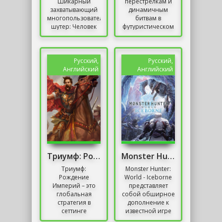
Шикарный
перестрелкам и
захватывающий
динамичным
многопользовательский
битвам в
шутер: Человек
футуристическом
против Хищника.
мире! Вам
Боевые задания в
предстоит
составе команды,
захватывающая
воля и...
миссия, где
Русский,
Русский,
каждая секунда
Английский
Английский
имеет...
Триумф: Рождение Империй
Monster Hunter: World - Iceborne
Триумф:
Monster Hunter:
Рождение
World - Iceborne
Империй – это
представляет
глобальная
собой обширное
стратегия в
дополнение к
сеттинге
известной игре
Средневековья.
Monster Hunter: