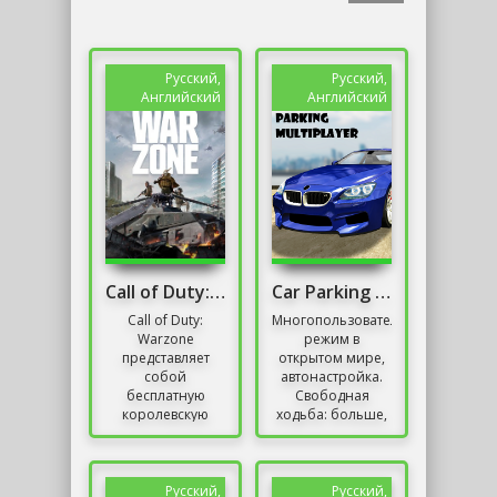
Русский,
Русский,
Английский
Английский
Call of Duty: Warzone 2.0
Car Parking Multiplayer
Call of Duty:
Многопользовательский
Warzone
режим в
представляет
открытом мире,
собой
автонастройка.
бесплатную
Свободная
королевскую
ходьба: больше,
битву, вызвавшую
чем просто
настоящий
парковка! Тысячи
фурор в жанре
игроков ждали.
шутеров от
Присоединяйтесь
Русский,
Русский,