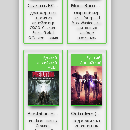
Скачать КС ГО 2016 Года Со Всеми Скинами
Мост Вантед Механики (Black Edition)
Долгожданная
Открытый мир
версия из
Need for Speed
линейки игр
Most Wanted дает
CS:GO. Counter-
вам полную
Strike: Global
свободу
Offencive – самая
вождения.
лучшая версия
Прыгайте и
игры CS,
используйте
покорившая
ярлыки,
игровой мир.
переключайте
Русский,
Русский,
Порядка 15 лет...
машины,
английский,
Английский
прячьтесь и...
MULTi
Predator: Hunting Grounds / Онлайн
Outriders (PC) Последняя версия
Predator Hunting
Подготовьтесь к
Grounds.
интенсивным