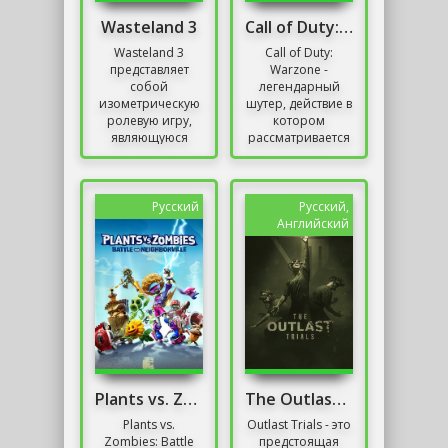
Wasteland 3
Call of Duty: Warzone Репак от Механики
Wasteland 3
Call of Duty:
представляет
Warzone -
собой
легендарный
изометрическую
шутер, действие в
ролевую игру,
котором
являющуюся
рассматривается
продолжением
от первого лица.
знаменитой
Игрок берет на
серии Wasteland.
себя роль
Игрокам
солдата на
Русский
Русский,
предстоит
огромной
Английский
отправиться в...
локации,...
Plants vs. Zombies: Battle for Neighborville
The Outlast Trials
Plants vs.
Outlast Trials - это
Zombies: Battle
предстоящая