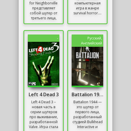
for Neighborville
компьютерная
представляет
игра в жанре
собой шутер от
survival horror....
третьего лица,
который
позволяет
игрокам
погрузиться в
-
Русский,
захватывающий
Английский
мир...
Left 4 Dead 3
Battalion 1944
Left 4 Dead 3 –
Battalion 1944 —
новая часть в
это шутер от
серии шутеров
первого лица,
про выживание,
разработанный
разработанной
студией Bulkhead
Valve. Игра стала
Interactive и