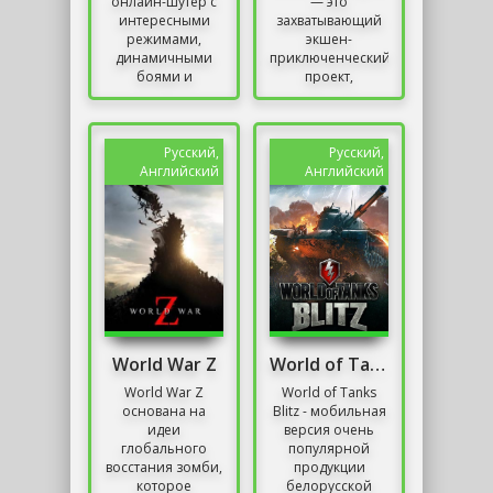
онлайн-шутер с
— это
интересными
захватывающий
режимами,
экшен-
динамичными
приключенческий
боями и
проект,
разнообразным
созданный
оружием.
студией Crystal
Является
Dynamics и
полноценной
изданный Square
Русский,
Русский,
заменой КС в
Enix. Игра
Английский
Английский
современном
предоставляет...
мире....
World War Z
World of Tanks Blitz на ПК
World War Z
World of Tanks
основана на
Blitz - мобильная
идеи
версия очень
глобального
популярной
восстания зомби,
продукции
которое
белорусской