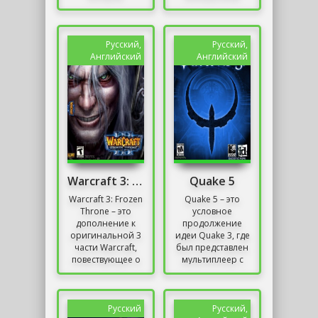
погружает мир в
студии
хаос и
Wargaming.
безнадежность....
Интерес к версии
для смартфонов
Русский,
Русский,
и планшетов
Английский
Английский
означал,...
Warcraft 3: Frozen Throne [v.1.26a] (2003) + DOTA
Quake 5
Warcraft 3: Frozen
Quake 5 – это
Throne – это
условное
дополнение к
продолжение
оригинальной 3
идеи Quake 3, где
части Warcraft,
был представлен
повествующее о
мультиплеер с
продолжении
динамичными
истории,
сражениями, а
связанной с
также
Артасом и
использованием
Русский
Русский,