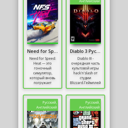
другими...
массы
Английский
вооружений,...
Need for Speed: Heat (Deluxe Edition)
Diablo 3 Русская Версия Механики 2019
Need for Speed:
Diablo III -
Heat — это
очередная часть
гоночный
культовой игры
симулятор,
hack'n'slash от
который вновь
студии
погружает
Blizzard.ГеймплейКак
игроков в мир
и в предыдущих
ночных уличных
играх серии, игра
гонок и
в Diablo III
преследований
начинается с...
Русский,
Русский,
со стороны
Английский
Английский
полиции. Игра...