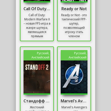
Call Of Duty Modern Warfare 2 / Онлайн 2022
Ready or Not
Call of Duty:
Ready or Not - это
Modern Warfare II
тактический FPP-
– новая FPS-игра в
шутер,
жанре шутера,
позволяющий
являющаяся
игроку стать
прямым
членом
продолжением
легендарного
игры CoD: MF
подразделения
2019. Стрелялка
полиции SWAT.
была
Во время игры в
Русский,
Русский,
разработана...
мы выполняем...
Английский
Английский
Стандофф 2 на ПК без Эмулятора
Marvel's Avengers
Жестокий
Marvel's Avengers