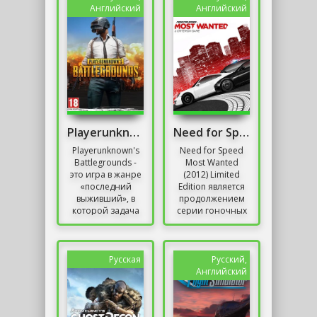
первого лица. В
к...
Английский
Английский
отличие от...
Playerunknown's Battlegrounds Репак от Хаттаба
Need for Speed Most Wanted (2012) Limited Edition
Playerunknown's
Need for Speed
Battlegrounds -
Most Wanted
это игра в жанре
(2012) Limited
«последний
Edition является
выживший», в
продолжением
которой задача
серии гоночных
игрока - испытать
игр Need for
борьбу с другими
Speed.
игроками на
Разработанная
карте размером...
командой
Русская
Русский,
Criterion Games
Английский
и...