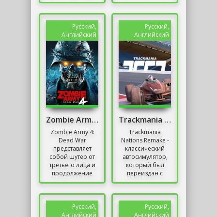
инновационным
выпущенный в
продуктом
2017 году. Игра
компании:
черпает
множество
вдохновение из...
Русский,
Русский,
нововведений...
Английский
Английский
Zombie Army 4: Dead War
Trackmania 2020
Zombie Army 4:
Trackmania
Dead War
Nations Remake -
представляет
классический
собой шутер от
автосимулятор,
третьего лица и
который был
продолжение
переиздан с
серии Sniper Elite.
улучшенной
Сюжет игры
графикой и
разворачивается
улучшенным
в
геймплеем....
Русский,
Русский,
альтернативной...
Английский
Английский