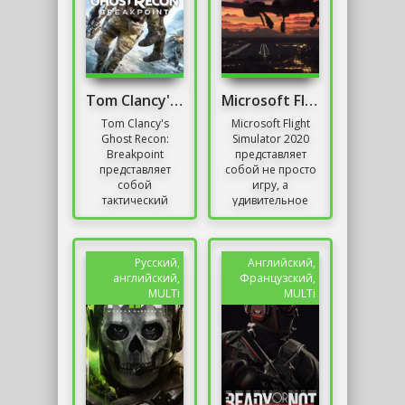
Tom Clancy's Ghost Recon: Breakpoint
Microsoft Flight Simulator 2020
Tom Clancy's
Microsoft Flight
Ghost Recon:
Simulator 2020
Breakpoint
представляет
представляет
собой не просто
собой
игру, а
тактический
удивительное
шутер от третьего
путешествие в
лица,
мир авиации.
являющийся
Она
продолжением
предоставляет
Русский,
Английский,
серии Ghost
пользователям
английский,
Французский,
Recon:
не...
MULTi
MULTi
Wildlands....