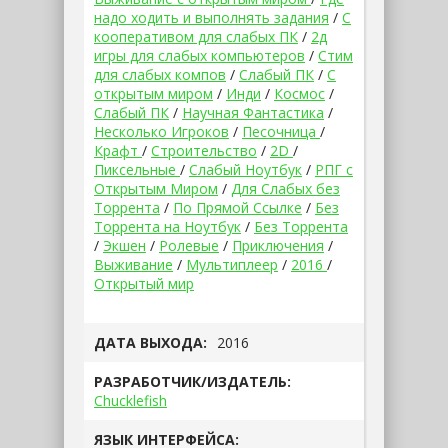
надо ходить и выполнять задания
/
С
кооперативом для слабых ПК
/
2д
игры для слабых компьютеров
/
Стим
для слабых компов
/
Слабый ПК
/
С
открытым миром
/
Инди
/
Космос
/
Слабый ПК
/
Научная Фантастика
/
Несколько Игроков
/
Песочница
/
Крафт
/
Строительство
/
2D
/
Пиксельные
/
Слабый Ноутбук
/
РПГ с
Открытым Миром
/
Для Слабых без
Торрента
/
По Прямой Ссылке
/
Без
Торрента на Ноутбук
/
Без Торрента
/
Экшен
/
Ролевые
/
Приключения
/
Выживание
/
Мультиплеер
/
2016
/
Открытый мир
ДАТА ВЫХОДА:
2016
РАЗРАБОТЧИК/ИЗДАТЕЛЬ:
Chucklefish
ЯЗЫК ИНТЕРФЕЙСА: