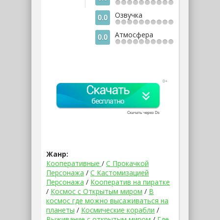
Озвучка
0.0
Атмосфера
0.0
Жанр:
Кооперативные
/
С Прокачкой
Персонажа
/
С Кастомизацией
Персонажа
/
Кооператив на пиратке
/
Космос с Открытым миром
/
В
космос где можно высаживаться на
планеты
/
Космические корабли
/
Выживание с открытым миром
/
Где