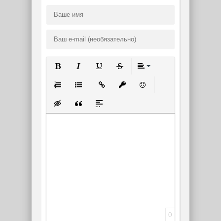
Полужирный
Курсив
Подчеркнутый
Зачеркнутый
Выравнивание
Нумерованный список
Маркированный список
Вставить ссылку
Вставить защищенную ссылк
Вставить смайлик
Вставка скрытого текста
Вставка цитаты
Вставка спойлера
0