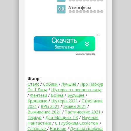
Атмосфера
0.0
Жанр:
Стелс
/
Собаки
/
Лучшие
/
Про Паркур
От 1 Лица
/
Шутеры от первого лица
/
Фентези
/
Война
/
Будущее
/
Кровавые
/
Шутеры 2021
/
Стрелялки
2021
/
RPG 2021
/
Экшен 2021
/
Выживание 2021
/
Тактические 2021
/
Паркур
/
Для Мощных ПК
/
Научная
Фантастика
/
С Глубоким Сюжетом
/
Сложные
/
Насилие
/
Лучшая графика