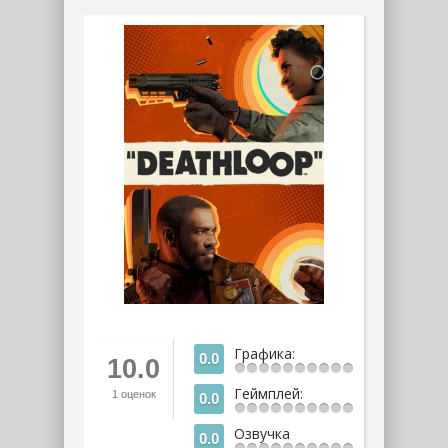
Графика:
0.0
10.0
Геймплей:
1
оценок
0.0
Озвучка
0.0