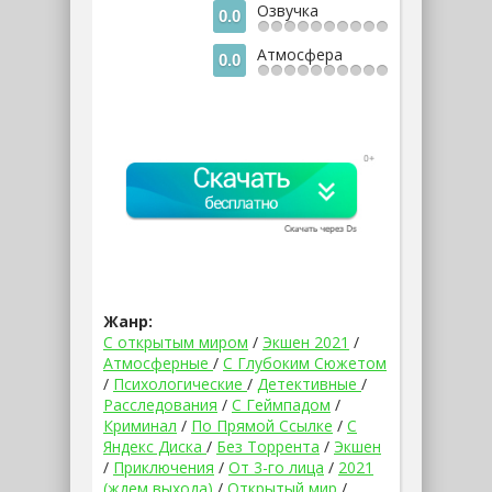
Озвучка
0.0
Атмосфера
0.0
Жанр:
С открытым миром
/
Экшен 2021
/
Атмосферные
/
С Глубоким Сюжетом
/
Психологические
/
Детективные
/
Расследования
/
С Геймпадом
/
Криминал
/
По Прямой Ссылке
/
С
Яндекс Диска
/
Без Торрента
/
Экшен
/
Приключения
/
От 3-го лица
/
2021
(ждем выхода)
/
Открытый мир
/