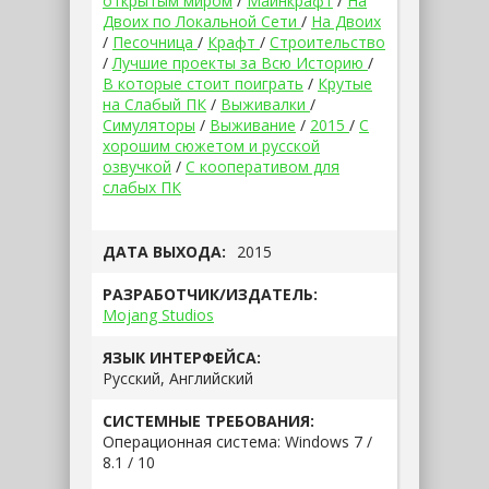
открытым миром
/
Майнкрафт
/
На
Двоих по Локальной Сети
/
На Двоих
/
Песочница
/
Крафт
/
Строительство
/
Лучшие проекты за Всю Историю
/
В которые стоит поиграть
/
Крутые
на Слабый ПК
/
Выживалки
/
Симуляторы
/
Выживание
/
2015
/
С
хорошим сюжетом и русской
озвучкой
/
С кооперативом для
слабых ПК
ДАТА ВЫХОДА:
2015
РАЗРАБОТЧИК/ИЗДАТЕЛЬ:
Mojang Studios
ЯЗЫК ИНТЕРФЕЙСА:
Русский, Английский
СИСТЕМНЫЕ ТРЕБОВАНИЯ:
Операционная система: Windows 7 /
8.1 / 10