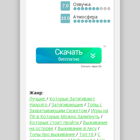
Озвучка
7.0
Атмосфера
10.0
Жанр:
Лучшие
/
Которые Затягивают
Надолго
/
Затягивающие
/
Топы с
Захватывающим Сюжетом
/
Игры на
ПК в Которые Можно Залипнуть
/
Которые стоит пройти
/
Выживание
на острове
/
Выживание в лесу
/
Топы про выживание
/
Топ 10
/
С