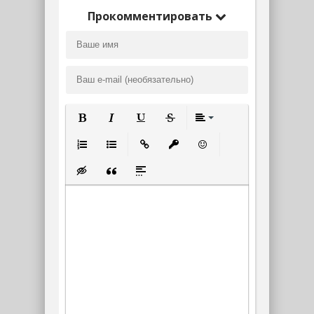
Прокомментировать
Полужирный
Курсив
Подчеркнутый
Зачеркнутый
Выравнивание
Нумерованный список
Маркированный список
Вставить ссылку
Вставить защищенную ссылк
Вставить смайлик
Вставка скрытого текста
Вставка цитаты
Вставка спойлера