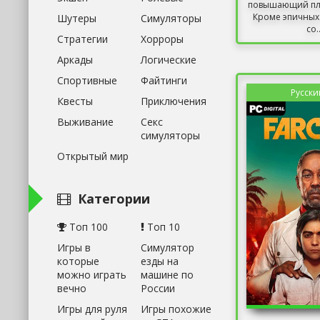
повышающий пла
Кроме эпичных
Шутеры
Симуляторы
со..
Стратегии
Хорроры
Аркады
Логические
Спортивные
Файтинги
Русски
Квесты
Приключения
Выживание
Секс
симуляторы
Открытый мир
Категории
Топ 100
Топ 10
Игры в
Симулятор
которые
езды на
можно играть
машине по
вечно
России
Игры для руля
Игры похожие