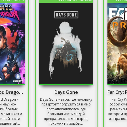
Far Cry 3: Blood Dragon Механики
Days Gone
ood Dragon –
Days Gone – игра, где человеку
Far Cry P
 научно-
предстоит погрузиться в мир
собой сме
ий боевик,
пост-апокалипсиса, где
рамках зн
 механиках и
большая часть людей
котором п
етьей части
превратилась в монстров,
жанра по
вященный...
похожих на зомби....