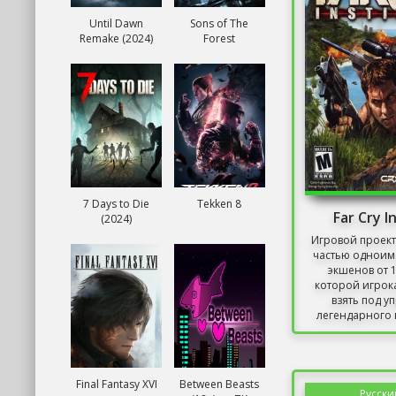
Until Dawn
Sons of The
Remake (2024)
Forest
7 Days to Die
Tekken 8
Far Cry I
(2024)
Игровой проект
частью одноим
экшенов от 1
которой игрок
взять под у
легендарного 
Final Fantasy XVI
Between Beasts
Русски