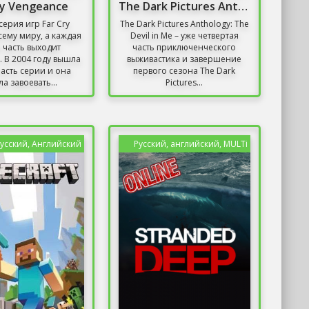
ry Vengeance
The Dark Pictures Anthology: The Devil In Me
серия игр Far Cry
The Dark Pictures Anthology: The
сему миру, а каждая
Devil in Me – уже четвертая
 часть выходит
часть приключенческого
. В 2004 году вышла
выживастика и завершение
часть серии и она
первого сезона The Dark
а завоевать...
Pictures...
усский, Английский
Русский, английский, MULTi