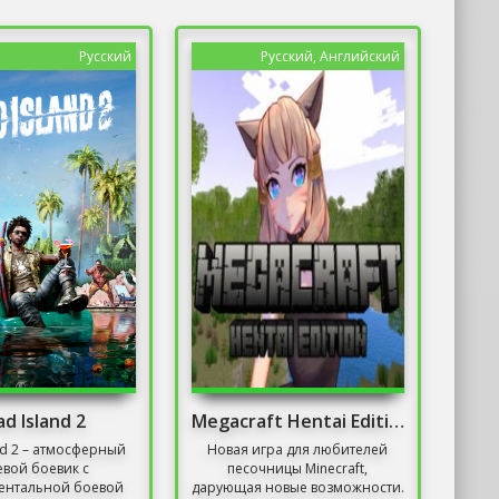
Русский
Русский, Английский
d Island 2
Megacraft Hentai Edition
nd 2 – атмосферный
Новая игра для любителей
вой боевик с
песочницы Minecraft,
ентальной боевой
дарующая новые возможности.