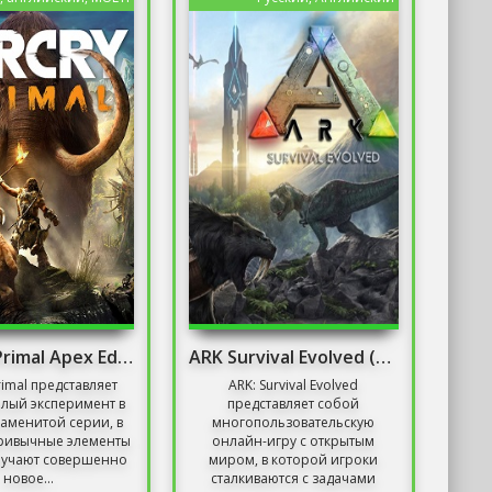
Far Cry: Primal Apex Edition
ARK Survival Evolved (Последняя версия)
rimal представляет
ARK: Survival Evolved
лый эксперимент в
представляет собой
аменитой серии, в
многопользовательскую
ривычные элементы
онлайн-игру с открытым
лучают совершенно
миром, в которой игроки
новое...
сталкиваются с задачами