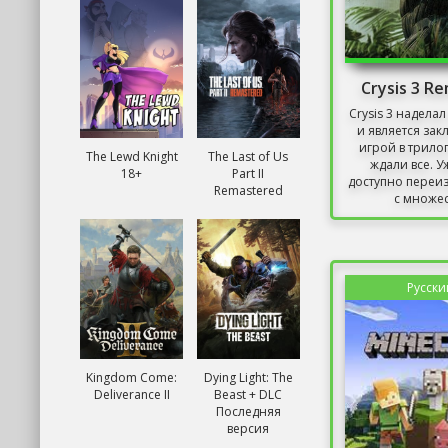
Crysis 3 R
Crysis 3 надела
и является за
игрой в трило
The Lewd Knight
The Last of Us
ждали все. У
18+
Part II
доступно переи
Remastered
с множес
Русски
Kingdom Come:
Dying Light: The
Deliverance II
Beast + DLC
Последняя
версия