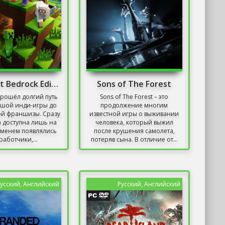
Minecraft Bedrock Edition Скачать На Windows 10
Sons of The Forest
 прошёл долгий путь
Sons of The Forest – это
ьшой инди-игры до
продолжение многим
й франшизы. Сразу
известной игры о выживании
 доступна лишь на
человека, который выжил
еменем появлялись
после крушения самолета,
работчики,...
потеряв сына. В отличие от...
усский, Английский
Русский, Английский