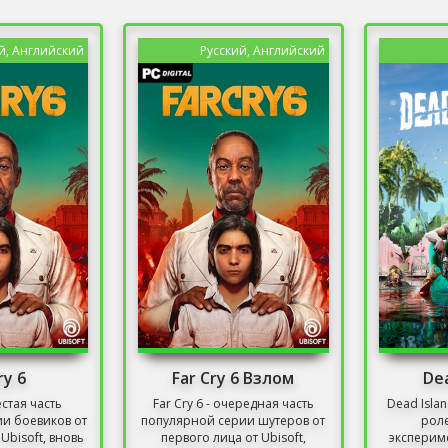
й, Английский
Русский, Английский
ry 6
Far Cry 6 Взлом
Dea
естая часть
Far Cry 6 - очередная часть
Dead Isla
и боевиков от
популярной серии шутеров от
роле
Ubisoft, вновь
первого лица от Ubisoft,
эксперим