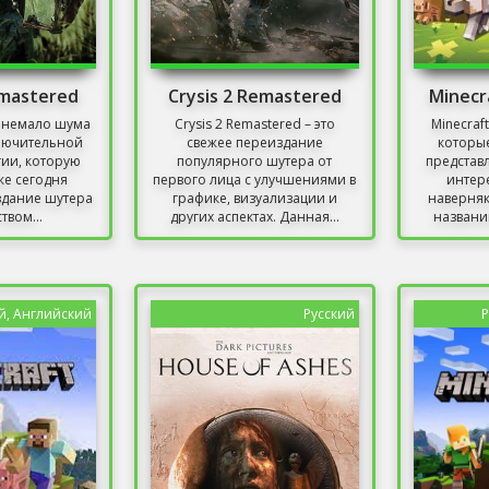
emastered
Crysis 2 Remastered
Minecr
л немало шума
Crysis 2 Remastered – это
Minecraft
ключительной
свежее переиздание
которые
гии, которую
популярного шутера от
представ
же сегодня
первого лица с улучшениями в
интер
здание шутера
графике, визуализации и
наверняк
твом...
других аспектах. Данная...
названи
й, Английский
Русский
Р