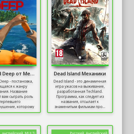
Stranded Deep от Механиков
Dead Island Механики
Deep - постановка,
Dead Island - это динамичная
ящаяся к жанру
игра ужасов на выживание,
ания. Название
разработанная Techland.
т вам сыграть роль
Программа, как следует из
терпевшего
названия, отсылает к
рушение, которому
знаменитым фильмам про...
редстоит...
, английский, MULTi
Русский, Английский