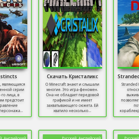
nstincts
Скачать Кристаликс
, являющаяся
О Minecraft знают и слышали
Stranded 
енной серии
многие. Это игра-феномен.
относ
-го лица, в
Она не обладает передовой
выжив
ам предстоит
графикой и не имеет
позволяе
правление
захватывающего сюжета. Ей
по
персонажа...
хватило несколько...
кораблек
п
й, Английский
Русский, Английский
Русский