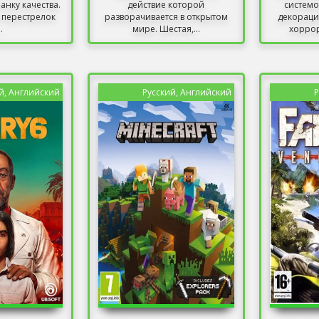
нку качества.
действие которой
систем
 перестрелок
разворачивается в открытом
декораци
.
мире. Шестая,...
хоррор
р
й, Английский
Русский, Английский
Р