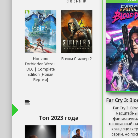
(18+) на ПК
Horizon:
Взлом Сталкер 2
Forbidden West +
DLC | Complete
Edition [Новая
Версия]
Far Cry 3: Bl
масштабный
Топ 2023 года
фантастическ
основанный на
концепциях тр
серии, но пос