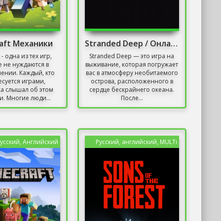
aft Механики
Stranded Deep / Онлайн
 - одна из тех игр,
Stranded Deep — это игра на
 не нуждаются в
выживание, которая погружает
лении. Каждый, кто
вас в атмосферу необитаемого
есуется играми,
острова, расположенного в
а слышал об этом
сердце бескрайнего океана.
и. Многие люди...
После...
усский, Английский
Русский, английский, MULTi