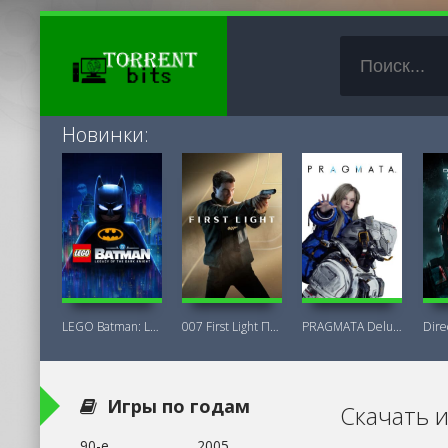
Новинки:
LEGO Batman: Legacy of the Dark Knight
007 First Light Последняя Версия
PRAGMATA Deluxe Edition
Игры по годам
Скачать 
90-е
2005