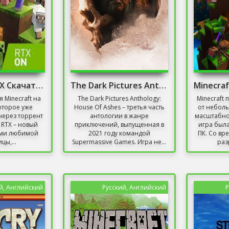
Minecraft RTX Скачать Торрент
The Dark Pictures Anthology: House Of Ashes
 Minecraft на
The Dark Pictures Anthology:
Minecraft
которое уже
House Of Ashes – третья часть
от небол
через торрент
антологии в жанре
масштабно
t RTX – новый
приключений, выпущенная в
игра была
еми любимой
2021 году командой
ПК. Со вр
цы,...
Supermassive Games. Игра не...
раз
й, Английский
Русский, Английский
Р