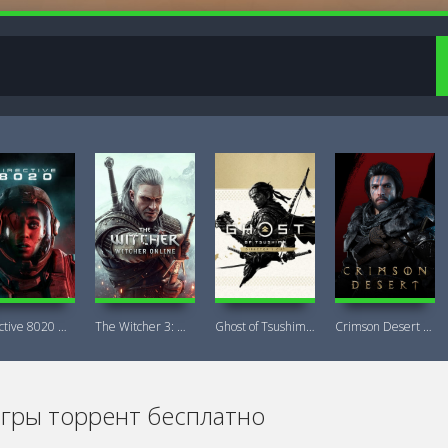
Directive 8020 Digital Deluxe Новая
The Witcher 3: Wild Hunt Witcher Online
Ghost of Tsushima DIRECTOR'S CUT + DLC
Crimson Desert Deluxe Edition
игры торрент бесплатно