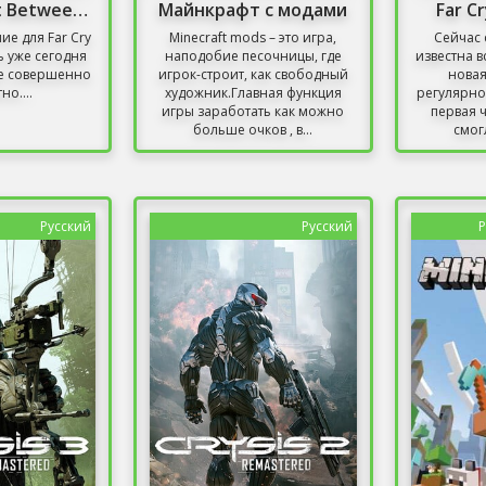
Far Cry 6 Lost Between Worlds
Майнкрафт с модами
Far C
е для Far Cry
Minecraft mods – это игра,
Сейчас 
ь уже сегодня
наподобие песочницы, где
известна в
е совершенно
игрок-строит, как свободный
новая
но....
художник.Главная функция
регулярно
игры заработать как можно
первая 
больше очков , в...
смогл
Русский
Русский
Р