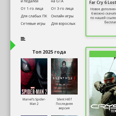
и педалей
на GTA
От 1-го лица
От 3-го лица
Новое дополнени
6 можно скачат
Для слабых ПК
Онлайн игры
по нашей ссылк
бесплат
Сетевые игры
Для взрослых
Топ 2025 года
Marvel’s Spider-
Silent Hill f
Man 2
Последняя
версия