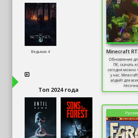
Ведьмак 4
Обновление для
ПК, скачать 
сегодня можно 
у нас. Minecraf
апдейт для вс
песочни
Топ 2024 года
Русски