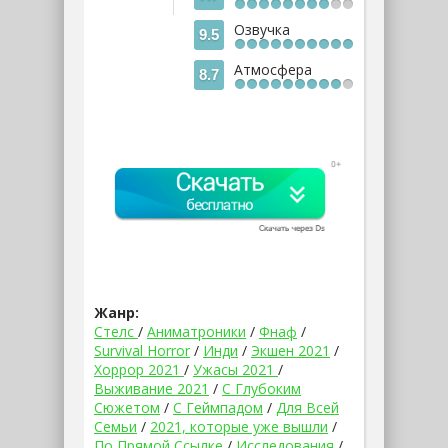
Озвучка
9.5
Атмосфера
8.7
Жанр:
Стелс
/
Аниматроники
/
Фнаф
/
Survival Horror
/
Инди
/
Экшен 2021
/
Хоррор 2021
/
Ужасы 2021
/
Выживание 2021
/
С Глубоким
Сюжетом
/
С Геймпадом
/
Для Всей
Семьи
/
2021, которые уже вышли
/
По Прямой Ссылке
/
Исследования
/