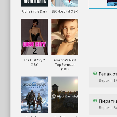
Alone in the Dark
SEX Hospital (18+)
The Lust City 2
America's Next
(18+)
Top Pornstar
(18+)
Репак от 
Версия: 1.
Пиратк
Версия: B