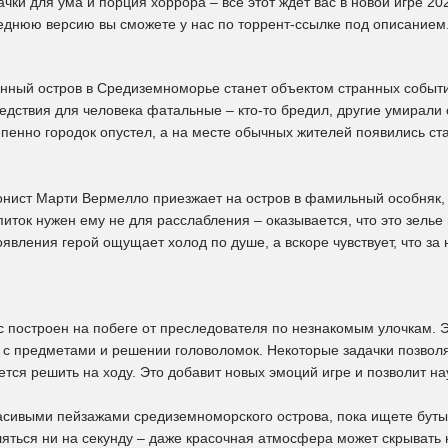
чки для ума и порция хоррора – все этот ждёт вас в новой игре 20
еднюю версию вы сможете у нас по торрент-ссылке под описанием
ный остров в Средиземноморье станет объектом странных событи
дствия для человека фатальные – кто-то бредил, другие умирали 
епенно городок опустел, а на месте обычных жителей появились с
онист Марти Вермелло приезжает на остров в фамильный особняк, 
иток нужен ему не для расслабления – оказывается, что это зелье
явления герой ощущает холод по душе, а вскоре чувствует, что за н
с построен на побеге от преследователя по незнакомым улочкам. Э
 с предметами и решении головоломок. Некоторые задачки позво
ется решить на ходу. Это добавит новых эмоций игре и позволит н
асивыми пейзажами средиземноморского острова, пока ищете бутыл
ляться ни на секунду – даже красочная атмосфера может скрывать