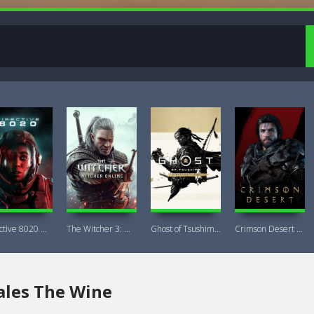
Directive 8020 Digital Deluxe Новая
The Witcher 3: Wild Hunt Witcher Online
Ghost of Tsushima DIRECTOR'S CUT + DLC
Crimson Desert Deluxe Edition
ales The Wine