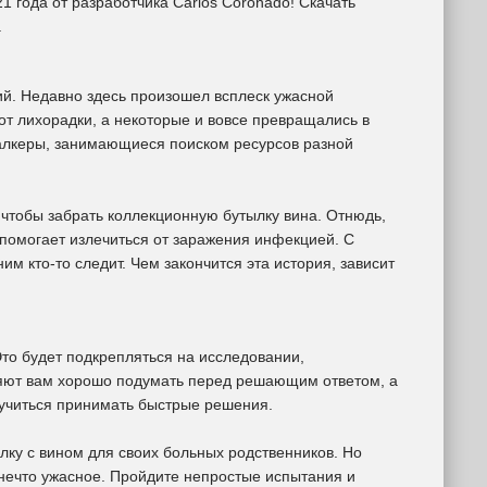
21 года от разработчика Carlos Coronado! Скачать
.
й. Недавно здесь произошел всплеск ужасной
от лихорадки, а некоторые и вовсе превращались в
талкеры, занимающиеся поиском ресурсов разной
чтобы забрать коллекционную бутылку вина. Отнюдь,
 помогает излечиться от заражения инфекцией. С
им кто-то следит. Чем закончится эта история, зависит
то будет подкрепляться на исследовании,
ляют вам хорошо подумать перед решающим ответом, а
аучиться принимать быстрые решения.
ку с вином для своих больных родственников. Но
 нечто ужасное. Пройдите непростые испытания и