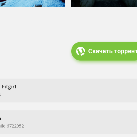
Fitgirl
0
а
uild 6722952