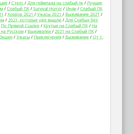
щие
/
Стелс
/
Для геймпада на слабый пк
/
Лучшие
ом
/
Слабый ПК
/
Survival Horror
/
Инди
/
Слабый ПК
21
/
Хоррор 2021
/
Ужасы 2021
/
Выживание 2021
/
ом
/
2021, которые уже вышли
/
Для Слабых без
/
По Прямой Ссылке
/
Крутые на Слабый ПК
/
На
 на Русском
/
Выживалки
/
2021 на Слабый ПК
/
Экшен
/
Ужасы
/
Приключения
/
Выживание
/
От 1-