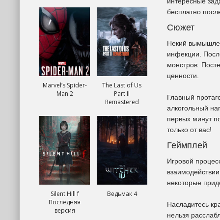
интересные зада
бесплатно посл
Сюжет
Некий вымышлен
инфекции. После
монстров. Пост
ценности.
Marvel’s Spider-
The Last of Us
Man 2
Part II
Главный протаг
Remastered
алкогольный нап
первых минут по
только от вас!
Геймплей
Игровой процес
взаимодействии
некоторые прид
Silent Hill f
Ведьмак 4
Последняя
Насладитесь кр
версия
нельзя расслаб