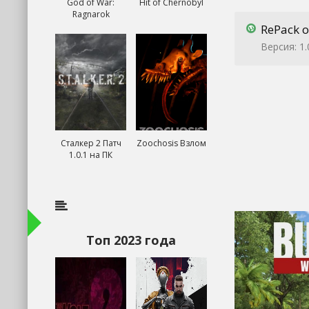
God of War:
Hit of Chernobyl
Ragnarok
RePack о
Версия: 1.
Сталкер 2 Патч
Zoochosis Взлом
1.0.1 на ПК
Топ 2023 года