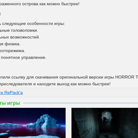
раженного острова как можно быстрее!
и
 следующие особенности игры:
ьные головоломки.
ьных возможностей.
я физика.
фоторежима.
 понятное управление.
пили ссылку для скачивания оригинальной версии игры HORROR TA
преследователя и находите выход как можно быстрее!
и RePack'а
ты игры