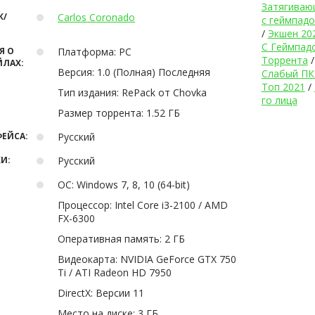
Затягиваю
К/
Carlos Coronado
с геймпад
/
Экшен 20
С Геймпад
Я О
Платформа:
РС
Торрента
ЙЛАХ:
Версия:
1.0 (Полная) Последняя
Слабый ПК
Топ 2021
/
Тип издания:
RePack от Chovka
го лица
Размер торрента:
1.52 ГБ
ЕЙСА:
Русский
И:
Русский
ОС:
Windows 7, 8, 10 (64-bit)
Процессор:
Intel Core i3-2100 / AMD
FX-6300
Оперативная память:
2 ГБ
Видеокарта:
NVIDIA GeForce GTX 750
Ti / ATI Radeon HD 7950
DirectX:
Версии 11
Место на диске:
3 ГБ