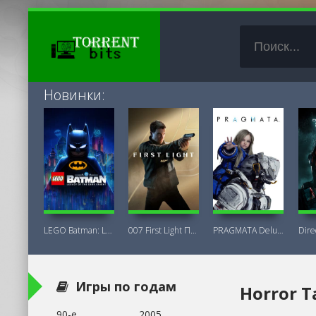
Новинки:
LEGO Batman: Legacy of the Dark Knight
007 First Light Последняя Версия
PRAGMATA Deluxe Edition
Игры по годам
Horror T
90-е
2005