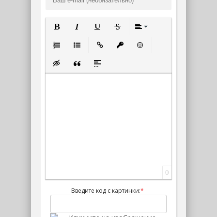
Полужирный
Курсив
Подчеркнутый
Зачеркнутый
Выравнивание
Нумерованный список
Маркированный список
Вставить ссылку
Вставить защищенную ссылк
Вставить смайлик
Вставка скрытого текста
Вставка цитаты
Вставка спойлера
0
Введите код с картинки:
*