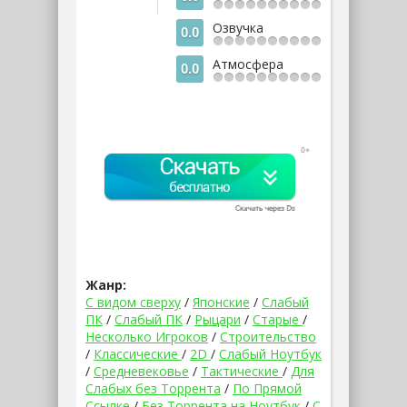
Озвучка
0.0
Атмосфера
0.0
Жанр:
С видом сверху
/
Японские
/
Слабый
ПК
/
Слабый ПК
/
Рыцари
/
Старые
/
Несколько Игроков
/
Строительство
/
Классические
/
2D
/
Слабый Ноутбук
/
Средневековье
/
Тактические
/
Для
Слабых без Торрента
/
По Прямой
Ссылке
/
Без Торрента на Ноутбук
/
С