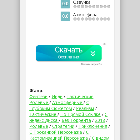
Озвучка
0.0
Атмосфера
0.0
Жанр:
Фентези
/
Инди
/
Тактические
Ролевые
/
Атмосферные
/
С
Глубоким Сюжетом
/
Реализм
/
Тактические
/
По Прямой Ссылке
/
С
Яндекс Диска
/
Без Торрента
/
2018
/
Ролевые
/
Стратегии
/
Приключения
/
С Прокачкой Персонажа
/
С
Кастомизацией Персонажа
/
С видом