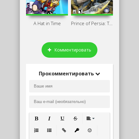
A Hat in Time
Prince of Persia: The Sands of Time
Комментировать
Прокомментировать
Полужирный
Курсив
Подчеркнутый
Зачеркнутый
Выравнивание
Нумерованный список
Маркированный список
Вставить ссылку
Вставить защищенную ссылк
Вставить смайлик