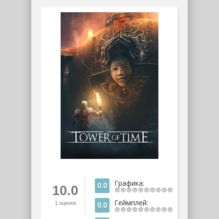
Графика:
0.0
10.0
Геймплей:
1
оценок
0.0